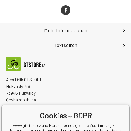
Mehr Informationen
Textseiten
Aleš Drlík GTSTORE
Hukvaldy 156
73946 Hukvaldy
Česká republika
Handelsregister Nr.: 68908792
Steuernum.: CZ7405084940
Cookies + GDPR
www.gtstore.cz und Partner benötigen Ihre Zustimmung zur
Nutzung einzelner Daten, um Ihnen unter anderem Informationen