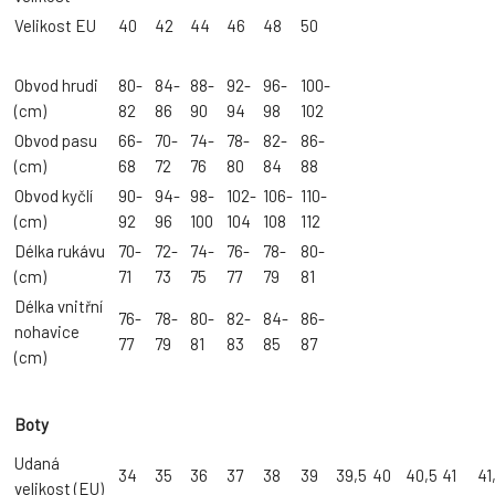
Velikost EU
40
42
44
46
48
50
Obvod hrudi
80-
84-
88-
92-
96-
100-
(cm)
82
86
90
94
98
102
Obvod pasu
66-
70-
74-
78-
82-
86-
(cm)
68
72
76
80
84
88
Obvod kyčlí
90-
94-
98-
102-
106-
110-
(cm)
92
96
100
104
108
112
Délka rukávu
70-
72-
74-
76-
78-
80-
(cm)
71
73
75
77
79
81
Délka vnitřní
76-
78-
80-
82-
84-
86-
nohavice
77
79
81
83
85
87
(cm)
Boty
Udaná
34
35
36
37
38
39
39,5
40
40,5
41
41
velikost (EU)