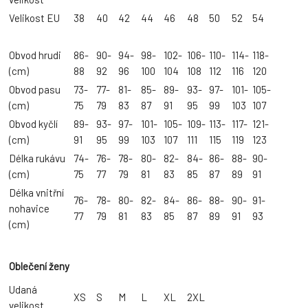
Velikost EU
38
40
42
44
46
48
50
52
54
Obvod hrudi
86-
90-
94-
98-
102-
106-
110-
114-
118-
(cm)
88
92
96
100
104
108
112
116
120
Obvod pasu
73-
77-
81-
85-
89-
93-
97-
101-
105-
(cm)
75
79
83
87
91
95
99
103
107
Obvod kyčlí
89-
93-
97-
101-
105-
109-
113-
117-
121-
(cm)
91
95
99
103
107
111
115
119
123
Délka rukávu
74-
76-
78-
80-
82-
84-
86-
88-
90-
(cm)
75
77
79
81
83
85
87
89
91
Délka vnitřní
76-
78-
80-
82-
84-
86-
88-
90-
91-
nohavice
77
79
81
83
85
87
89
91
93
(cm)
Oblečení ženy
Udaná
XS
S
M
L
XL
2XL
velikost