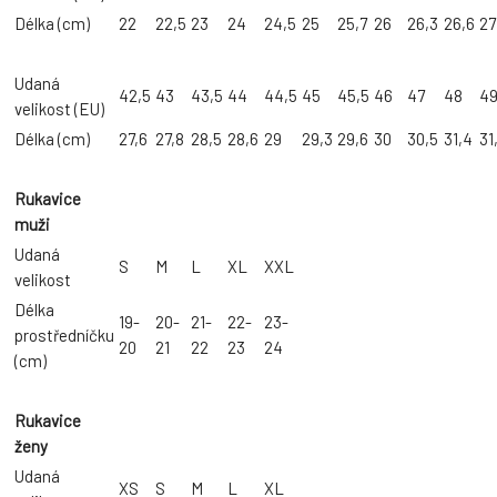
Délka (cm)
22
22,5
23
24
24,5
25
25,7
26
26,3
26,6
27
Udaná
42,5
43
43,5
44
44,5
45
45,5
46
47
48
4
velikost (EU)
Délka (cm)
27,6
27,8
28,5
28,6
29
29,3
29,6
30
30,5
31,4
31
Rukavice
muži
Udaná
S
M
L
XL
XXL
velikost
Délka
19-
20-
21-
22-
23-
prostředníčku
20
21
22
23
24
(cm)
Rukavice
ženy
Udaná
XS
S
M
L
XL