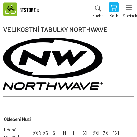
Korb
Speise
Suche
VELIKOSTNÍ TABULKY NORTHWAVE
Oblečení Muži
Udaná
XXS
XS
S
M
L
XL
2XL
3XL
4XL
velikost