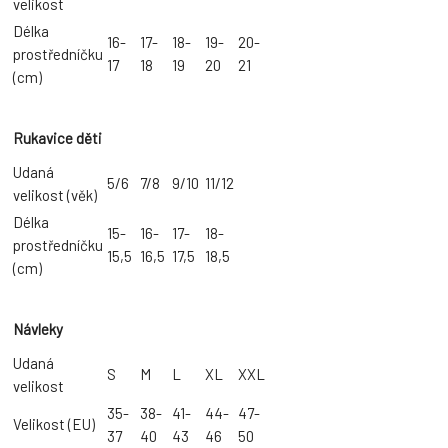
velikost
Délka
16-
17-
18-
19-
20-
prostředníčku
17
18
19
20
21
(cm)
Rukavice děti
Udaná
5/6
7/8
9/10
11/12
velikost (věk)
Délka
15-
16-
17-
18-
prostředníčku
15,5
16,5
17,5
18,5
(cm)
Návleky
Udaná
S
M
L
XL
XXL
velikost
35-
38-
41-
44-
47-
Velikost (EU)
37
40
43
46
50