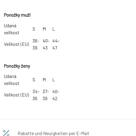
Ponožky muži
Udaná
S
M
L
velikost
36-
40-
44-
Velikost (EU)
39
43
47
Ponožky ženy
Udaná
S
M
L
velikost
34-
37-
40-
Velikost (EU)
36
39
42
Rabatte und Neuigkeiten per E-Mail