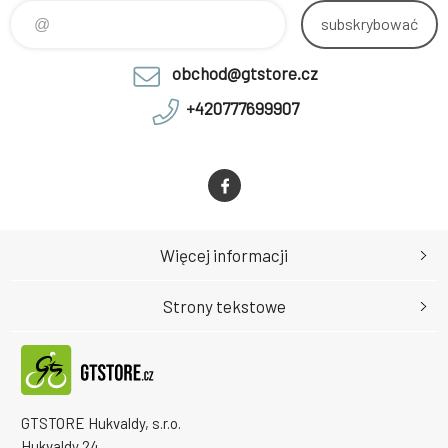
subskrybować
obchod@gtstore.cz
+420777699907
Więcej informacji
Strony tekstowe
GTSTORE Hukvaldy, s.r.o.
Hukvaldy 24