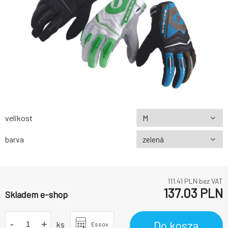
velikost
barva
111.41
PLN bez VAT
137.03
PLN
Skladem e-shop
-
+
Do kosza
ks
Essox