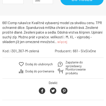
661 Comp rukavice Kvalitně vybavený model za skvělou cenu. TPR
ochranné dílce. Spandurová mřížka chrání a odvětrává. Zesílené
prošité dlaně. Zesílení palce a sedla. Odolná vrstva Airpren. Upínání
suchý zip. Možno prát v pračce. velikosti: M, XL - výprodej -
skladem již jen omezené množství...
więcej
Kod:
i301_367-M-zelená
Producent:
661 - SixSixOne
Zapytanie do
Dodaj do ulubionych
sprzedawcy
Monitorowanie
Dodaj do porównania
produktu
Dzielić