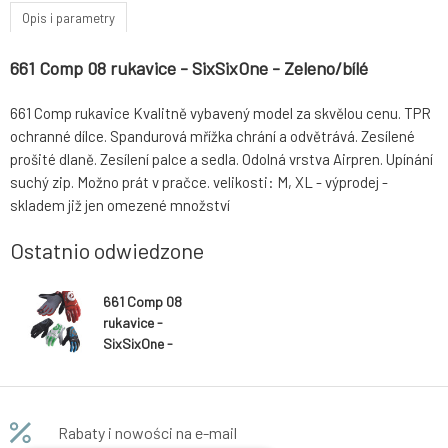
Opis i parametry
661 Comp 08 rukavice - SixSixOne - Zeleno/bílé
661 Comp rukavice Kvalitně vybavený model za skvělou cenu. TPR
ochranné dílce. Spandurová mřížka chrání a odvětrává. Zesílené
prošité dlaně. Zesílení palce a sedla. Odolná vrstva Airpren. Upínání
suchý zip. Možno prát v pračce. velikosti: M, XL - výprodej -
skladem již jen omezené množství
Ostatnio odwiedzone
661 Comp 08
rukavice -
SixSixOne -
Zeleno/bílé
Rabaty i nowości na e-mail