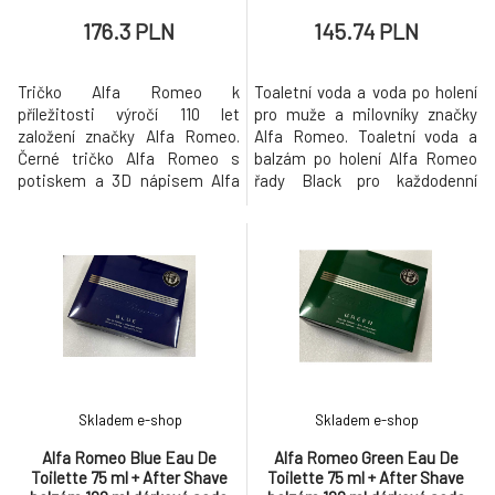
176.3 PLN
145.74 PLN
Tričko Alfa Romeo k
Toaletní voda a voda po holení
příležitosti výročí 110 let
pro muže a milovníky značky
založení značky Alfa Romeo.
Alfa Romeo. Toaletní voda a
Černé tričko Alfa Romeo s
balzám po holení Alfa Romeo
potiskem a 3D nápisem Alfa
řady Black pro každodenní
Romeo.
příležitost. Vůně Alfa Romeo
Black odráží spojení mezi
řidičem a vozovkou v
kombinaci s italskou vášní.
Kořeněná vůně Alfa Romeo se
svůdným srdcem černé růže,
muškátovým oříškem v
kombinaci s citruso
Skladem e-shop
Skladem e-shop
Alfa Romeo Blue Eau De
Alfa Romeo Green Eau De
Toilette 75 ml + After Shave
Toilette 75 ml + After Shave