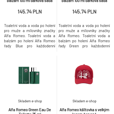
balzám 100 ml dárková sada
balzám 100 ml dárková sada
145.74 PLN
145.74 PLN
Toaletní voda a voda po holení
Toaletní voda a voda po holení
pro muže a milovníky značky
pro muže a milovníky značky
Alfa Romeo. Toaletní voda a
Alfa Romeo. Toaletní voda a
balzám po holení Alfa Romeo
balzám po holení Alfa Romeo
řady Blue pro každodenní
řady Green pro každodenní
příležitost. Vůně Alfa Romeo
příležitost. Vůně Alfa Romeo
Blue odráží touhu po
Green odráží spojení mezi
objevování nového
řidičem a vozovkou v
dobrodružství. Květinová vůně
kombinaci s italskou vášní.
Alfa Romeo se svůdným
Ovocné srdce vůně Alfa
srdcem mořského vzduchu v
Romeo doplněná doteky
kombinaci s dřevinami.
bergamotu, citrusů, jablka a
Smyslná vůně Alfa Romeo -
ovoce. Nadčasová vůn
toale
Skladem e-shop
Skladem e-shop
Alfa Romeo Green Eau De
Alfa Romeo kšiltovka s velkým