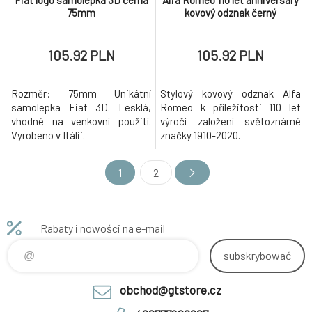
Fiat logo samolepka 3D černá
Alfa Romeo 110 let anniversary
75mm
kovový odznak černý
105.92 PLN
105.92 PLN
Rozměr: 75mm Unikátní
Stylový kovový odznak Alfa
samolepka Fiat 3D. Lesklá,
Romeo k příležitosti 110 let
vhodné na venkovní použití.
výročí založení světoznámé
Vyrobeno v Itálii.
značky 1910-2020.
1
2
Rabaty i nowości na e-mail
subskrybować
obchod@gtstore.cz