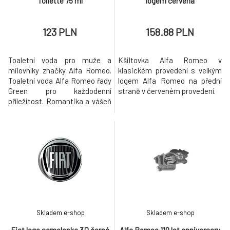
Toilette 75 ml
logem červená
123 PLN
158.88 PLN
Toaletní voda pro muže a
Kšiltovka Alfa Romeo v
milovníky značky Alfa Romeo.
klasickém provedení s velkým
Toaletní voda Alfa Romeo řady
logem Alfa Romeo na přední
Green pro každodenní
straně v červeném provedení.
příležitost. Romantika a vášeň
odrážejí vůni Alfa Romeo
Green. Ovocné srdce vůně Alfa
Romeo doplněná doteky
bergamotu, citrusů, jablka a
ovoce. Dynamická a moderní
vůně Alfa Romeo - toaletní
voda Alfa Romeo Green.
Skladem e-shop
Skladem e-shop