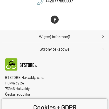
+420777699907
Więcej informacji
Strony tekstowe
GTSTORE Hukvaldy, s.r.o.
Hukvaldy 24
73946 Hukvaldy
Česká republika
Numer identyfikacyjny firmy: 22259848
NIP: CZ22259848
Cookies + GDPR