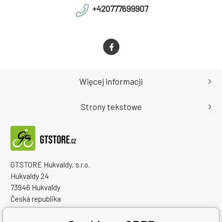
+420777699907
Więcej informacji
Strony tekstowe
GTSTORE Hukvaldy, s.r.o.
Hukvaldy 24
73946 Hukvaldy
Česká republika
Numer identyfikacyjny firmy: 22259848
NIP: CZ22259848