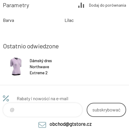
Parametry
Dodaj do porównania
Barva
Lilac
Ostatnio odwiedzone
Dámský dres
Northwave
Extreme 2
Woman Jersey
Short Sleeve
Rabaty i nowości na e-mail
subskrybować
obchod@gtstore.cz