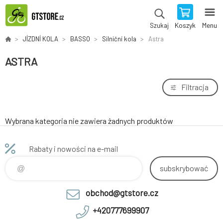
Koszyk
Menu
Szukaj
JÍZDNÍ KOLA
BASSO
Silniční kola
Astra
ASTRA
Filtracja
Wybrana kategoria nie zawiera żadnych produktów
Rabaty i nowości na e-mail
subskrybować
obchod@gtstore.cz
+420777699907