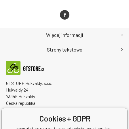
Więcej informacji
Strony tekstowe
GTSTORE Hukvaldy, s.r.o.
Hukvaldy 24
73946 Hukvaldy
Česká republika
Numer identyfikacyjny firmy: 22259848
NIP: CZ22259848
Cookies + GDPR
www.gtstore.cz a partnerzy potrzebują Twojej zgody na