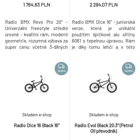
1 764.63 PLN
2 294.07 PLN
Radio BMX Revo Pro 20" -
Radio BMX Dice 16" - juniorská
Univerzální freestyle střední
verze, která je unikátní
úrovně - kvalitní rám, moderní
použitím špičkové alu slitiny
geometrie, rozumná výbava za
6061 s tepelnou úpravou. Rám
super cenu včetně 3-dílných
je díky tomu lehčí a v této
klik a kazetového náboje 9
velikosti víc než dostatečně
zubů. Radio BMX je progresivní
odolný. Také komponenty jsou
německá značka, která získává
odladěny pro juniorské jezdce.
stále větší oblibu po celém
Univerzální freestyle střední
DARMO
DARMO
světě (aktuálně se distribuuje
úrovně - kvalitní rám, moderní
ve více než 50 zemích na 6
geometrie, kvalitní výbava za
kontinentech). Při
super cenu.
Skladem e-shop
Skladem e-shop
Radio Dice 16 Black 16"
Radio Evol Black 20.3" (Petrol
Oil převodník)