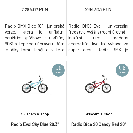
2 294.07 PLN
2 647.03 PLN
Radio BMX Dice 16" - juniorská
Radio BMX Evol - univerzální
verze, která je unikátní
freestyle vyšší střední úrovně -
použitím špičkové alu slitiny
kvalitní rám, moderní
6061 s tepelnou úpravou. Rám
geometrie, kvalitní výbava za
je díky tomu lehčí a v této
super cenu. Radio BMX je
velikosti víc než dostatečně
progresivní německá značka,
odolný. Také komponenty jsou
která získává stále větší oblibu
odladěny pro juniorské jezdce.
po celém světě (aktuálně se
Univerzální freestyle střední
distribuuje ve více než 50
DARMO
DARMO
úrovně - kvalitní rám, moderní
zemích na 6 kontinentech). Při
geometrie, kvalitní výbava za
návrhu svých kol vychází z
super cenu.
pokrokových rámů s pro
Skladem e-shop
Skladem e-shop
Radio Evol Sky Blue 20.3"
Radio Dice 20 Candy Red 20"