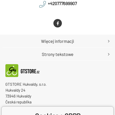
+420777699907
Więcej informacji
Strony tekstowe
GTSTORE Hukvaldy, s.r.o.
Hukvaldy 24
73946 Hukvaldy
Česká republika
Numer identyfikacyjny firmy: 22259848
NIP: CZ22259848