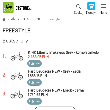
Koszyk
Menu
Szukaj
JÍZDNÍ KOLA
BMX
Freestyle
FREESTYLE
Bestsellery
KINK Liberty Brakeless Grey - kompletní kolo
1.
2 468.95 PLN
DARMO
Haro Leucadia NEW - Grey - šedá
2.
1 588.15 PLN
DARMO
Haro Leucadia NEW - Black - černá
3.
1 764.63 PLN
DARMO
Radio Revo Pro FS 20" FreshMint (FS-twister