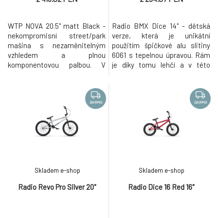
WTP NOVA 20.5" matt Black -
Radio BMX Dice 14" - dětská
nekompromisní street/park
verze, která je unikátní
mašina s nezaměnitelným
použitím špičkové alu slitiny
vzhledem a plnou
6061 s tepelnou úpravou. Rám
komponentovou palbou. V
je díky tomu lehčí a v této
nabídce dnes již kultovní
velikosti víc než dostatečně
značky WTP se opět objevuje
odolný. Také komponenty jsou
model pro začátečníky s
odladěny pro juniorské jezdce.
názvem We The People Nova.
Univerzální freestyle střední
DARMO
DARMO
WTP Nova 2021 nabízí lehký
úrovně - kvalitní rám, moderní
rám s nově upravou geometrií
geometrie, kvalitní výbava za
dle nejnovějších trendů, tedy s
super cenu. Ra
kratší zadní stavbou a vidl
Skladem e-shop
Skladem e-shop
Radio Revo Pro Silver 20"
Radio Dice 16 Red 16"