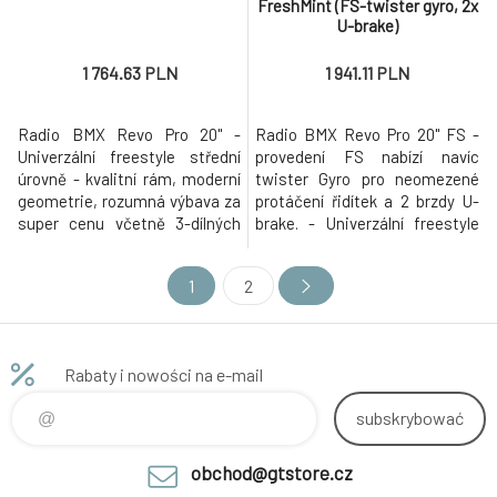
FreshMint (FS-twister gyro, 2x
U-brake)
1 764.63 PLN
1 941.11 PLN
Radio BMX Revo Pro 20" -
Radio BMX Revo Pro 20" FS -
Univerzální freestyle střední
provedení FS nabízí navíc
úrovně - kvalitní rám, moderní
twister Gyro pro neomezené
geometrie, rozumná výbava za
protáčení řidítek a 2 brzdy U-
super cenu včetně 3-dílných
brake. - Univerzální freestyle
klik a kazetového náboje 9
střední úrovně - kvalitní rám,
zubů. Radio BMX je progresivní
moderní geometrie, rozumná
1
2
německá značka, která získává
výbava za super cenu včetně
stále větší oblibu po celém
3-dílných klik a kazetového
světě (aktuálně se distribuuje
náboje 9 zubů. Radio BMX je
ve více než 50 zemích na 6
progresivní německá značka,
Rabaty i nowości na e-mail
kontinentech). Při
která získává stále větší
subskrybować
obchod@gtstore.cz