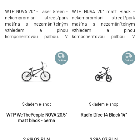
WTP NOVA 20" - Laser Green -
WTP NOVA 20" matt Black -
nekompromisní street/park
nekompromisní street/park
mašina s nezaměnitelným
mašina s nezaměnitelným
vzhledem a plnou
vzhledem a plnou
komponentovou palbou. V
komponentovou palbou. V
nabídce dnes již kultovní
nabídce dnes již kultovní
značky WTP se opět objevuje
značky WTP se opět objevuje
model pro začátečníky s
model pro začátečníky s
názvem We The People Nova.
názvem We The People Nova.
DARMO
DARMO
WTP Nova 2021 nabízí lehký
WTP Nova 2021 nabízí lehký
rám s nově upravou geometrií
rám s nově upravou geometrií
dle nejnovějších trendů, tedy s
dle nejnovějších trendů, tedy s
kratší zadní stavbou a vid
kratší zadní stavbou a vidlic
Skladem e-shop
Skladem e-shop
WTP WeThePeople NOVA 20.5"
Radio Dice 14 Black 14"
matt black - černá
2 416.02 PLN
2 294.07 PLN