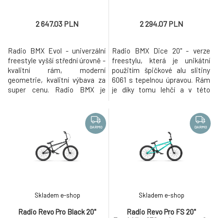
2 647.03 PLN
2 294.07 PLN
Radio BMX Evol - univerzální
Radio BMX Dice 20" - verze
freestyle vyšší střední úrovně -
freestylu, která je unikátní
kvalitní rám, moderní
použitím špičkové alu slitiny
geometrie, kvalitní výbava za
6061 s tepelnou úpravou. Rám
super cenu. Radio BMX je
je díky tomu lehčí a v této
progresivní německá značka,
velikosti víc než dostatečně
která získává stále větší oblibu
odolný. Univerzální freestyle
po celém světě (aktuálně se
střední úrovně - kvalitní rám,
distribuuje ve více než 50
moderní geometrie, kvalitní
DARMO
DARMO
zemích na 6 kontinentech). Při
výbava za super cenu. Radio
návrhu svých kol vychází z
BMX je progresivní německá
pokrokových rámů s pro
značka, která zís
Skladem e-shop
Skladem e-shop
Radio Revo Pro Black 20"
Radio Revo Pro FS 20"