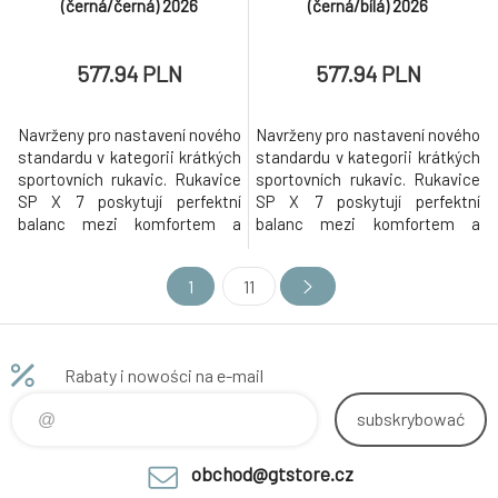
(černá/černá) 2026
(černá/bílá) 2026
577.94 PLN
577.94 PLN
Navrženy pro nastavení nového
Navrženy pro nastavení nového
standardu v kategorii krátkých
standardu v kategorii krátkých
sportovních rukavic. Rukavice
sportovních rukavic. Rukavice
SP X 7 poskytují perfektní
SP X 7 poskytují perfektní
balanc mezi komfortem a
balanc mezi komfortem a
ochranou. Nový protektor
ochranou. Nový protektor
zápěstí z TPU plastu s dvojí
zápěstí z TPU plastu s dvojí
1
11
hustotou materiálu pro
hustotou materiálu pro
zajištění maximální absorpce
zajištění maximální absorpce
nárazu. Rukavice disponují
nárazu. Rukavice disponují
kompaktní manžetou, která
kompaktní manžetou, která
Rabaty i nowości na e-mail
zamezuje kumulaci materiálu a
zamezuje kumulaci materiálu a
poskytuje
poskytuje
subskrybować
obchod@gtstore.cz