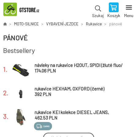
Koszyk
Menu
Szukaj
MOTO-SILNICE
VYBAVENÍ JEZDCE
Rukavice
pánové
PÁNOVÉ
Bestsellery
návleky na rukavice H2OUT, SPIDI (žluté fluo/
1.
černé)
174.06 PLN
rukavice HEXHAM, OXFORD (černé)
2.
392 PLN
rukavice KEI kolekce DIESEL JEANS,
3.
ALPINESTARS (zelená/černá/červená/bílá)
462.53 PLN
DARMO
Moto rukavice RICHA STREET TOURING