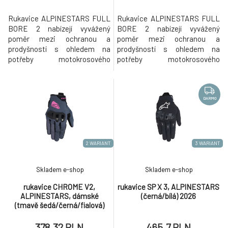
Rukavice ALPINESTARS FULL
Rukavice ALPINESTARS FULL
BORE 2 nabízejí vyvážený
BORE 2 nabízejí vyvážený
poměr mezi ochranou a
poměr mezi ochranou a
prodyšností s ohledem na
prodyšností s ohledem na
potřeby motokrosového
potřeby motokrosového
jezdce. Vyrobeno z pokročilých,
jezdce. Vyrobeno z pokročilých,
pevných, prodyšných a
pevných, prodyšných a
strečových materiálů. Nová
strečových materiálů. Nová
verze s přepracovaným
verze s přepracovaným
DARMO
protektorem zápěstí z TPR
protektorem zápěstí z TPR
pryže napomáhá zajišťovat
pryže napomáhá zajišťovat
dobré padnutí rukavice a
dobré padnutí rukavice a
vysoký uživatelský komfort pro
vysoký uživatelský komfort pro
2 WARIANT
3 WARIANT
ty kteří
ty kteří
Skladem e-shop
Skladem e-shop
rukavice CHROME V2,
rukavice SP X 3, ALPINESTARS
ALPINESTARS, dámské
(černá/bílá) 2026
(tmavě šedá/černá/fialová)
2026
378.32 PLN
465.7 PLN