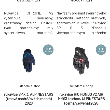
Rukavice CHROME V2
Navrženy pro nastavení nového
vyzdvihuje současný,
standardu v kategorii krátkých,
všestranný design. Obšívku
sportovních rukavic. Rukavice
tvoří materiálový mix
SP X 3 disponují
syntetických materiálů,
vícemateriálovým složením
oděruodolných textilií a panelů
obšívky pro poskytnutí
z prostorové síťoviny. Tyto
optimální funkčnosti, komfortu
krátké rukavice nabízejí
a prodyšnosti. Hřbet ruky je
perfektní kombinaci stylu a
tvořen strečovou textilií, která
DARMO
DARMO
funkčnosti. Střihové provedení
poskytuje prodyšnost a
v rámci dámské kolekce
vysokou pružnost. Zdvojené
STELLA. Konstrukce: Vnější
vrstvení je tvořeno panely ze
vrstva dlaně z trvanlivého a o
syntetick
Skladem e-shop
Skladem e-shop
rukavice SP X 3, ALPINESTARS
rukavice RIO HONDO V2 AIR
(tmavě modrá/světle modrá)
MM93 kolekce, ALPINESTARS
2026
(černá/červená) 2026