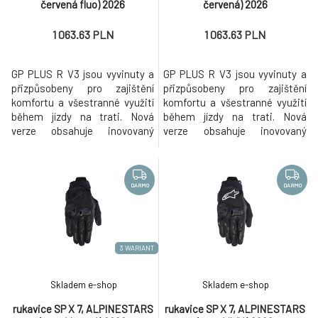
červená fluo) 2026
červená) 2026
1 063.63 PLN
1 063.63 PLN
GP PLUS R V3 jsou vyvinuty a
GP PLUS R V3 jsou vyvinuty a
přizpůsobeny pro zajištění
přizpůsobeny pro zajištění
komfortu a všestranné využití
komfortu a všestranné využití
během jízdy na trati. Nová
během jízdy na trati. Nová
verze obsahuje inovovaný
verze obsahuje inovovaný
protektor zápěstí a celistvou
protektor zápěstí a celistvou
plochu dlaně i hřbetu ruky z
plochu dlaně i hřbetu ruky z
kůže pro zajištění vynikající
kůže pro zajištění vynikající
odolnosti proti oděru. Dlouhá,
odolnosti proti oděru. Dlouhá,
DARMO
DARMO
strečová manžeta s obsahem
strečová manžeta s obsahem
aramidových vláken vychází ze
aramidových vláken vychází ze
zkušenosti s využitím pok
zkušenosti s využitím pok
3 WARIANT
Skladem e-shop
Skladem e-shop
rukavice SP X 7, ALPINESTARS
rukavice SP X 7, ALPINESTARS