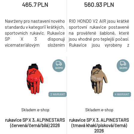
465.7 PLN
560.93 PLN
Navrženy pro nastavení nového
RIO HONDO V2 AIR jsou krátké
standardu v kategorii krátkých,
sportovní rukavice postavené
sportovních rukavic. Rukavice
na prověřené šabloně, které
SP X 3 disponují
jsou vhodné pro teplejší počasí.
vícemateriálovým složením
Rukavice jsou vyrobeny z
obšívky pro poskytnutí
prémiové kůže a síťovaných
optimální funkčnosti,
panelů, proto jsou rukavice tak
komfortu a prodyšnosti. Hřbet
komfortní, a zároveň si
ruky je tvořen strečovou
zachovávají vysokou odolnost.
DARMO
DARMO
textilií, která poskytuje
Ač jde o krátké sportovní
prodyšnost a vysokou
rukavice, tak je určitě oceníte i
pružnost. Zdvojené vrstvení je
při jízdě do práce/škol
tvořeno panely ze syntetick
3 WARIANT
4 WARIANT
Skladem e-shop
Skladem e-shop
rukavice SP X 3, ALPINESTARS
rukavice SP X 3, ALPINESTARS
(červená/černá/bílá) 2026
(tmavá khaki/písková/černá)
2026