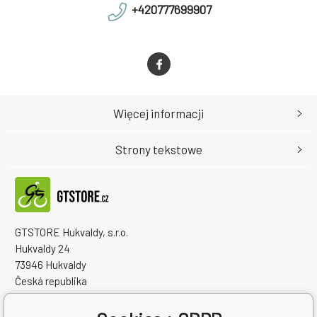
+420777699907
Więcej informacji
Strony tekstowe
GTSTORE Hukvaldy, s.r.o.
Hukvaldy 24
73946 Hukvaldy
Česká republika
Numer identyfikacyjny firmy: 22259848
NIP: CZ22259848