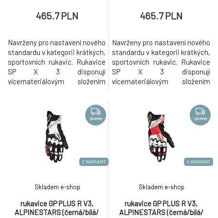
465.7 PLN
465.7 PLN
Navrženy pro nastavení nového
Navrženy pro nastavení nového
standardu v kategorii krátkých,
standardu v kategorii krátkých,
sportovních rukavic. Rukavice
sportovních rukavic. Rukavice
SP X 3 disponují
SP X 3 disponují
vícemateriálovým složením
vícemateriálovým složením
obšívky pro poskytnutí
obšívky pro poskytnutí
optimální funkčnosti,
optimální funkčnosti, komfortu
komfortu a prodyšnosti. Hřbet
a prodyšnosti. Hřbet ruky je
ruky je tvořen strečovou
tvořen strečovou textilií, která
DARMO
DARMO
textilií, která poskytuje
poskytuje prodyšnost a
prodyšnost a vysokou
vysokou pružnost. Zdvojené
pružnost. Zdvojené vrstvení je
vrstvení je tvořeno panely ze
tvořeno panely ze syntetick
syntetick
2 WARIANT
4 WARIANT
Skladem e-shop
Skladem e-shop
rukavice GP PLUS R V3,
rukavice GP PLUS R V3,
ALPINESTARS (černá/bílá/
ALPINESTARS (černá/bílá/