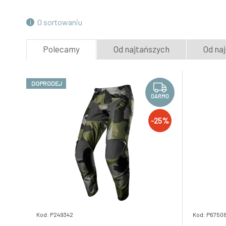
4.
Skladem e-shop
550.2 PLN
O sortowaniu
kalhoty KINETIC PRIX, FLY RACING -
Polecamy
Od najtańszych
Od na
USA 2024 (šedá/šedá/hi-vis)
7.
Skladem e-shop
430.5 PLN
DOPRODEJ
DARMO
-25%
Kod: P249342
Kod: P67508