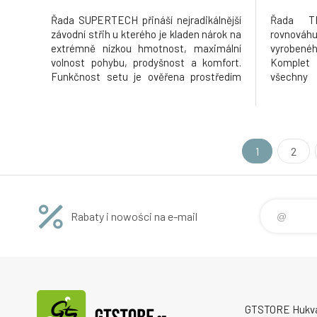
Řada SUPERTECH přináší nejradikálnější
Řada TE
závodní střih u kterého je kladen nárok na
rovnová
extrémně nízkou hmotnost, maximální
vyrobené
volnost pohybu, prodyšnost a komfort.
Komplet
Funkčnost setu je ověřena prostředím
všechny 
závodů AMA SX/MX a MXGP. Přednosti
Vícemater
produktu: Vyrobeno z jednovrstvého
poskytuj
pokročilého streč materiálu s rip-stop
strečov
povrchovou úpravou, poskytující zvýš
trvanlivo
přepracov
1
2
Rabaty i nowości na e-mail
GTSTORE Hukvald