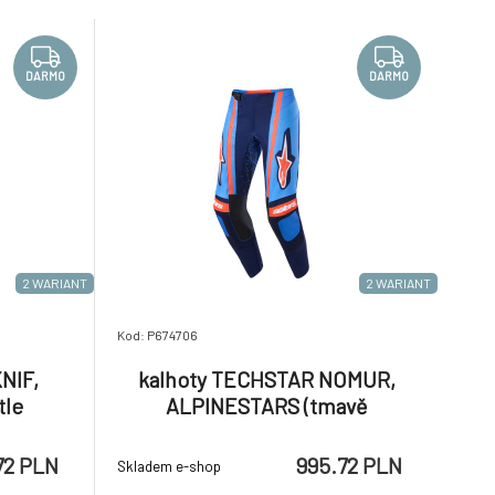
ady nabízí
druhy terénního ježdění. Nabízí sportovní
střih, lehké a prodyšné mate
DARMO
DARMO
2 WARIANT
2 WARIANT
Kod: P674706
NIF,
kalhoty TECHSTAR NOMUR,
tle
ALPINESTARS (tmavě
ná) 2026
modrá/oranžová/modrá) 2026
72 PLN
995.72 PLN
Skladem e-shop