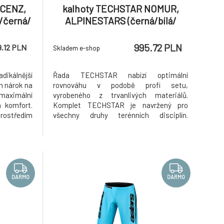
SCENZ,
kalhoty TECHSTAR NOMUR,
/černá/
ALPINESTARS (černá/bílá/
červená) 2026
995.72 PLN
9.12 PLN
Skladem e-shop
dikálnější
Řada TECHSTAR nabízí optimální
en nárok na
rovnováhu v podobě profi setu,
maximální
vyrobeného z trvanlivých materiálů.
 komfort.
Komplet TECHSTAR je navržený pro
rostředím
všechny druhy terénních disciplín.
Přednosti
Vícemateriálové složení dresu a kalhot
ovrstvého
poskytuje vysoký stupeň prodyšnosti,
s rip-stop
strečové vlastnosti a vysokou trvanlivost.
í zvýš
Přednosti produktu: Nově přepracovaná,
ergonomická ko
DARMO
DARMO