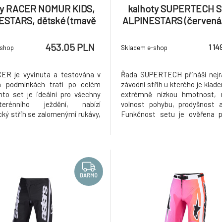
ty RACER NOMUR KIDS,
kalhoty SUPERTECH 
ESTARS, dětské (tmavě
ALPINESTARS (červená
/oranžová/černá) 2026
žlutá) 2026
453.05 PLN
1 14
-shop
Skladem e-shop
ER je vyvinuta a testována v
Řada SUPERTECH přináší nejra
h podmínkách tratí po celém
závodní střih u kterého je klad
nto set je ideální pro všechny
extrémně nízkou hmotnost, 
erénního ježdění, nabízí
volnost pohybu, prodyšnost a
ký střih se zalomenými rukávy,
Funkčnost setu je ověřena p
ateriály odvádějící pot od těla,
závodů AMA SX/MX a MXGP. 
otnost a trvanlivé provedení.
produktu: Vyrobeno z jedn
ekce této populární řady nabízí
pokročilého streč materiálu 
designy s agresivními
povrchovou úpravou, poskytujíc
DARMO