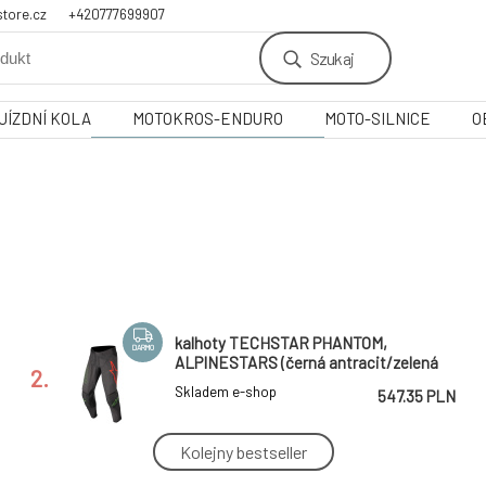
tore.cz
+420777699907
Szukaj
JÍZDNÍ KOLA
MOTOKROS-ENDURO
MOTO-SILNICE
O
kalhoty TECHSTAR PHANTOM,
DARMO
ALPINESTARS (černá antracit/zelená
2.
neon)
Skladem e-shop
547.35 PLN
Kolejny bestseller
kalhoty LITE, FLY RACING - USA 2023
DARMO
(šedá/modrá/hi-vis)