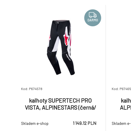
strečové vlastnosti a vysokou
druhy teré
trvanlivost. Přednosti produktu: Nově
střih, leh
přepracovaná, ergonomická ko
DARMO
Kod: P674578
Kod: P6746
kalhoty SUPERTECH PRO
kal
VISTA, ALPINESTARS (černá/
ALP
červená/bílá) 2026
č
1 149.12 PLN
Skladem e-shop
Skladem e