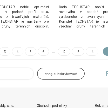
CHSTAR nabízí optimální
Řada TECHSTAR nabízí o
hu v podobě profi setu,
rovnováhu v podobě pro
ho z trvanlivých materiálů.
vyrobeného z trvanlivých m
 TECHSTAR je navržený pro
Komplet TECHSTAR je navr
druhy terénních disciplín.
všechny druhy terénních d
iálové složení dresu a kalhot
Vícemateriálové složení dres
e vysoký stupeň prodyšnosti,
poskytuje vysoký stupeň pro
é vlastnosti a vysokou
strečové vlastnosti a
st. Přednosti produktu: Nově
trvanlivost. Přednosti produ
aná, ergonomická ko
přepracovaná, ergonomická ko
3
4
5
6
...
12
13
14
chcę
subskrybować
y, s.r.o.
Obchodní podmínky
Reklama