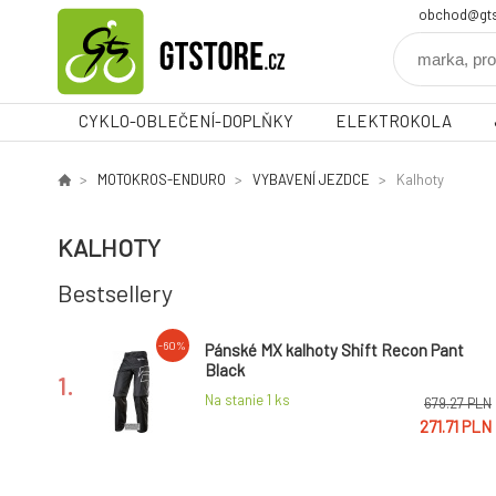
obchod@gts
CYKLO-OBLEČENÍ-DOPLŇKY
ELEKTROKOLA
MOTOKROS-ENDURO
VYBAVENÍ JEZDCE
Kalhoty
KALHOTY
Bestsellery
-60%
Pánské MX kalhoty Shift Recon Pant
Black
1.
Na stanie 1
ks
679.27 PLN
271.71 PLN
Moto kalhoty JUST1 J-FORCE TERRA
DARMO
tmavě šedo/neonově žluté