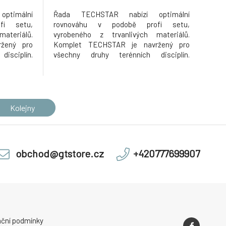
ptimální
Řada TECHSTAR nabízí optimální
fi setu,
rovnováhu v podobě profi setu,
ateriálů.
vyrobeného z trvanlivých materiálů.
žený pro
Komplet TECHSTAR je navržený pro
isciplín.
všechny druhy terénních disciplín.
u a kalhot
Vícemateriálové složení dresu a kalhot
dyšnosti,
poskytuje vysoký stupeň prodyšnosti,
 vysokou
strečové vlastnosti a vysokou trvanlivost.
ktu: Nově
Přednosti produktu: Nově přepracovaná,
ergonomická ko
Kolejny
obchod@gtstore.cz
+420777699907
ční podmínky