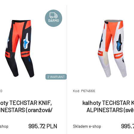
nního ježdění. Nabízí sportovní
Široká kolekce této populární ř
ké a prodyšné mate
vytříbené designy s agresivními
DARMO
2 WARIANT
50
Kod: P674666
hoty TECHSTAR KNIF,
kalhoty TECHSTAR K
INESTARS (oranžová/
ALPINESTARS (svě
erná/modrá) 2026
šedá/oranžová fluo/čer
995.72 PLN
995.
-shop
Skladem e-shop