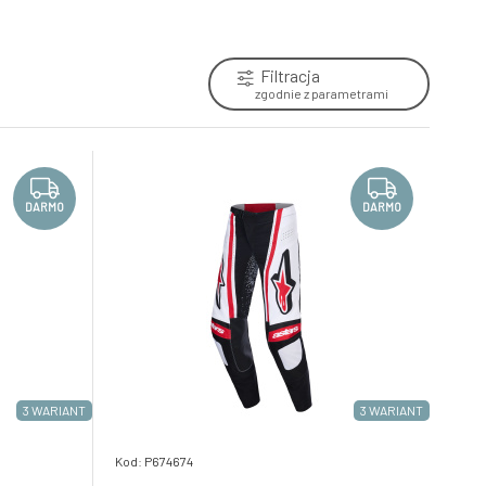
6.
Skladem e-shop
627.56 PLN
Filtracja
zgodnie z parametrami
kalhoty RACER GRAPHITE,
DARMO
ALPINESTARS (černá/šedá) 2026
9.
Skladem e-shop
782.19 PLN
DARMO
DARMO
3 WARIANT
3 WARIANT
Kod: P674674