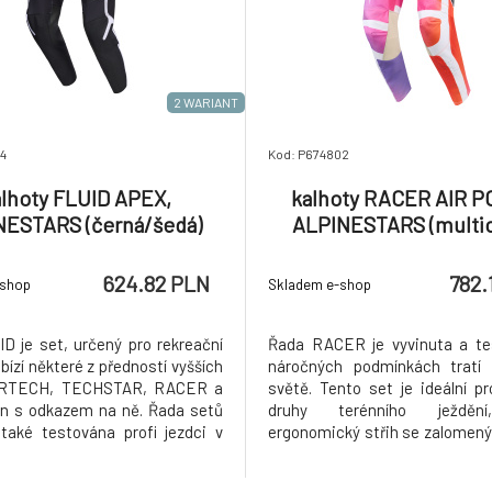
2 WARIANT
4
Kod: P674802
lhoty FLUID APEX,
kalhoty RACER AIR P
NESTARS (černá/šedá)
ALPINESTARS (multic
2026
2026
624.82 PLN
782.
-shop
Skladem e-shop
D je set, určený pro rekreační
Řada RACER je vyvinuta a te
bízí některé z předností vyšších
náročných podmínkách tratí
ERTECH, TECHSTAR, RACER a
světě. Tento set je ideální p
en s odkazem na ně. Řada setů
druhy terénního ježdění
také testována profi jezdci v
ergonomický střih se zalomený
h podmínkách tratí po celém
prodyšné materiály odvádějící p
nto set je ideální pro všechny
nízkou hmotnost a trvanlivé 