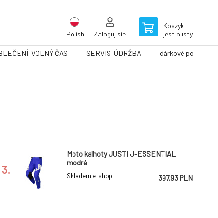
Koszyk
Polish
Zaloguj sie
jest pusty
BLEČENÍ-VOLNÝ ČAS
SERVIS-ÚDRŽBA
dárkové poukazy
Moto kalhoty JUST1 J-ESSENTIAL
modré
3.
Skladem e-shop
397.93 PLN
kalhoty RADIUM, FLY RACING - USA
DARMO
(černá/zelená/písková)