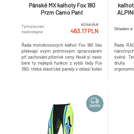
Pánské MX kalhoty Fox 180
kalho
Przm Camo Pant
ALPIN
modrá
617.56 PLN
Tymczasowo
Skladem e
463.17 PLN
niedostępne
Řada motokrosových kalhot Fox 180 Vás
Řada RAC
překvapí svým prémiovým zpracováním
náročnýc
při zachování příznivé ceny. Nově si navíc
světě. Te
bere ty nejlepší funkce z vyšší řady Fox
druhy t
360, třeba elastické panely v oblasi kolen
ergonomic
a rozkroku pro snažší pohyb. Díky laserové
prodyšné m
preforaci bylo dosazěno také lepšího
nízkou hm
odvětrání. Materiálem je velmi odolný
Široká kol
polyester 600D, který
vytříbené 
DARMO