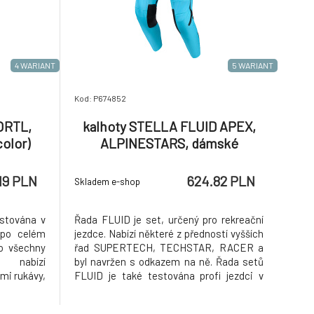
4 WARIANT
5 WARIANT
Kod: P674852
ORTL,
kalhoty STELLA FLUID APEX,
olor)
ALPINESTARS, dámské
(tyrkysová/černá) 2026
19 PLN
624.82 PLN
Skladem e-shop
stována v
Řada FLUID je set, určený pro rekreační
 po celém
jezdce. Nabízí některé z předností vyšších
ro všechny
řad SUPERTECH, TECHSTAR, RACER a
, nabízí
byl navržen s odkazem na ně. Řada setů
mi rukávy,
FLUID je také testována profi jezdci v
ot od těla,
náročných podmínkách tratí po celém
provedení.
světě. Tento set je ideální pro všechny