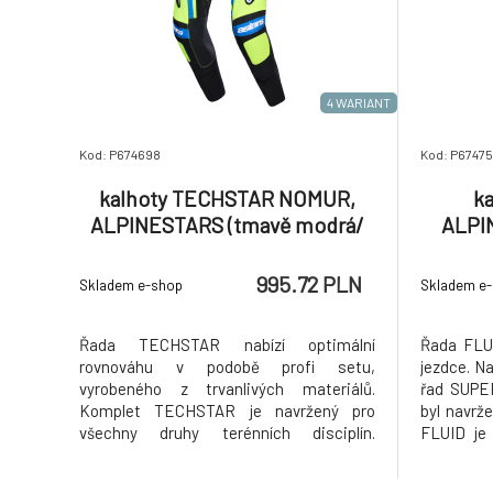
4 WARIANT
Kod: P674698
Kod: P67475
kalhoty TECHSTAR NOMUR,
ka
ALPINESTARS (tmavě modrá/
ALPI
žlutá fluo/modrá) 2026
995.72 PLN
Skladem e-shop
Skladem e
Řada TECHSTAR nabízí optimální
Řada FLUI
rovnováhu v podobě profi setu,
jezdce. Na
vyrobeného z trvanlivých materiálů.
řad SUP
Komplet TECHSTAR je navržený pro
byl navrž
všechny druhy terénních disciplín.
FLUID je 
Vícemateriálové složení dresu a kalhot
náročnýc
poskytuje vysoký stupeň prodyšnosti,
světě. Te