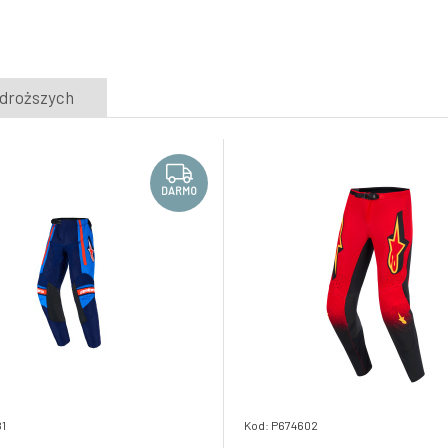
5.
Skladem e-shop
488.41 PLN
Pánské MX kalhoty Fox 180 Trice Pant
jdroższych
DARMO
8.
Skladem e-shop
688.1 PLN
DARMO
1
Kod: P674602