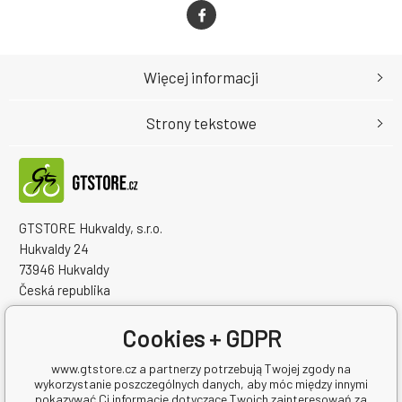
Więcej informacji
Strony tekstowe
GTSTORE Hukvaldy, s.r.o.
Hukvaldy 24
73946 Hukvaldy
Česká republika
Numer identyfikacyjny firmy: 22259848
NIP: CZ22259848
Cookies + GDPR
www.gtstore.cz a partnerzy potrzebują Twojej zgody na
wykorzystanie poszczególnych danych, aby móc między innymi
pokazywać Ci informacje dotyczące Twoich zainteresowań za