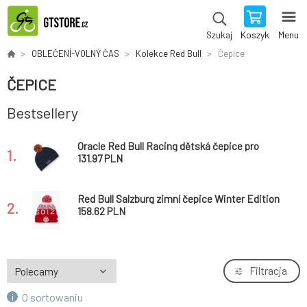
Koszyk
Menu
Szukaj
OBLEČENÍ-VOLNÝ ČAS
Kolekce Red Bull
Čepice
ČEPICE
Bestsellery
Oracle Red Bull Racing dětská čepice pro
1.
novorozence s bambulí
131.97 PLN
Red Bull Salzburg zimní čepice Winter Edition
2.
158.62 PLN
Filtracja
O sortowaniu