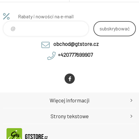
Salzburg. Luxusní provedení,
pohodlná na nošení, bambule.
Perfektní dárek pro fanoušky
Rabaty i nowości na e-mail
fotbalového týmu Red Bull
Salzburg.
subskrybować
obchod@gtstore.cz
+420777699907
Więcej informacji
Strony tekstowe