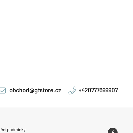
obchod@gtstore.cz
+420777699907
ční podmínky