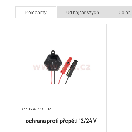
Polecamy
Od najtańszych
Od na
Kod: i364_KZ S0112
ochrana proti přepětí 12/24 V