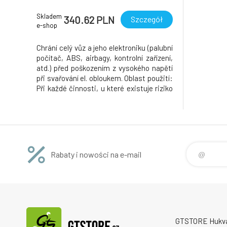
Skladem
340.62 PLN
Szczegół
e-shop
Chrání celý vůz a jeho elektroniku (palubní
počítač, ABS, airbagy, kontrolní zařízení,
atd.) před poškozením z vysokého napětí
při svařování el. obloukem. Oblast použití:
Při každé činnosti, u které existuje riziko
vzniku přepětí (svařování el obloukem,
nabíjení akumulátoru). Používání: Před
výše uvedenými úkony připojte
přepěťovou o
Rabaty i nowości na e-mail
GTSTORE Hukvald