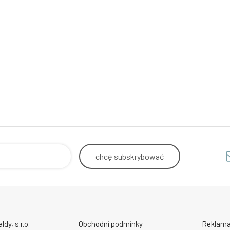
chcę
subskrybować
y, s.r.o.
Obchodní podmínky
Reklama