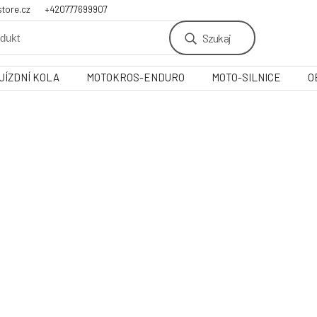
tore.cz
+420777699907
Szukaj
JÍZDNÍ KOLA
MOTOKROS-ENDURO
MOTO-SILNICE
O