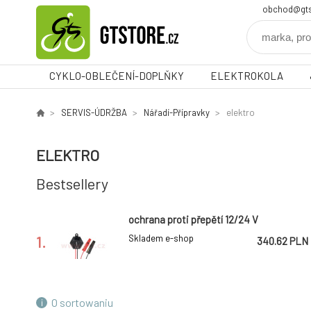
obchod@gts
CYKLO-OBLEČENÍ-DOPLŇKY
ELEKTROKOLA
SERVIS-ÚDRŽBA
Nářadí-Přípravky
elektro
ELEKTRO
Bestsellery
ochrana proti přepětí 12/24 V
1.
Skladem e-shop
340.62 PLN
O sortowaniu