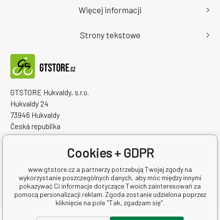
Więcej informacji
Strony tekstowe
GTSTORE Hukvaldy, s.r.o.
Hukvaldy 24
73946 Hukvaldy
Česká republika
Numer identyfikacyjny firmy: 22259848
NIP: CZ22259848
Cookies + GDPR
www.gtstore.cz a partnerzy potrzebują Twojej zgody na
wykorzystanie poszczególnych danych, aby móc między innymi
pokazywać Ci informacje dotyczące Twoich zainteresowań za
pomocą personalizacji reklam. Zgoda zostanie udzielona poprzez
kliknięcie na pole "Tak, zgadzam się".