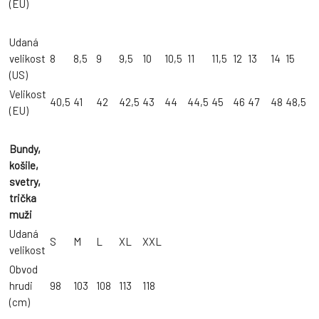
(EU)
Udaná
velikost
8
8,5
9
9,5
10
10,5
11
11,5
12
13
14
15
(US)
Velikost
40,5
41
42
42,5
43
44
44,5
45
46
47
48
48,5
(EU)
Bundy,
košile,
svetry,
trička
muži
Udaná
S
M
L
XL
XXL
velikost
Obvod
hrudi
98
103
108
113
118
(cm)