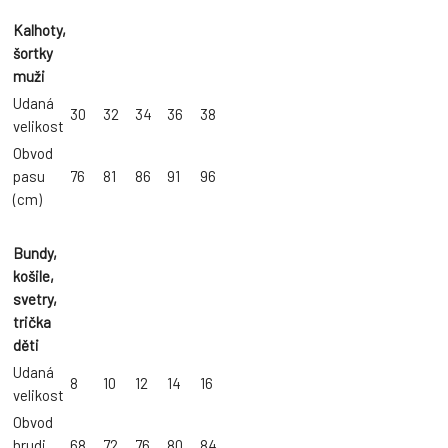
Kalhoty,
šortky
muži
Udaná
30
32
34
36
38
velikost
Obvod
pasu
76
81
86
91
96
(cm)
Bundy,
košile,
svetry,
trička
děti
Udaná
8
10
12
14
16
velikost
Obvod
hrudi
68
72
76
80
84