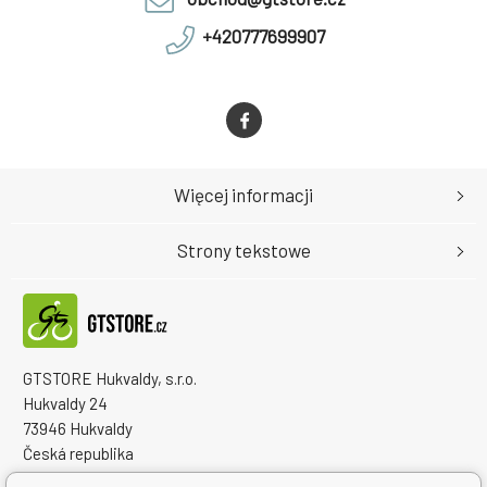
+420777699907
Więcej informacji
Strony tekstowe
GTSTORE Hukvaldy, s.r.o.
Hukvaldy 24
73946 Hukvaldy
Česká republika
Numer identyfikacyjny firmy: 22259848