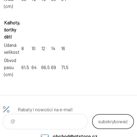
(cm)
Kalhoty,
šortky
děti
Udaná
8
10
12
14
16
velikost
Obvod
pasu
61,5
64
66,5
69
71,5
(cm)
Rabaty i nowości na e-mail
subskrybować
obchod@gtstore.cz