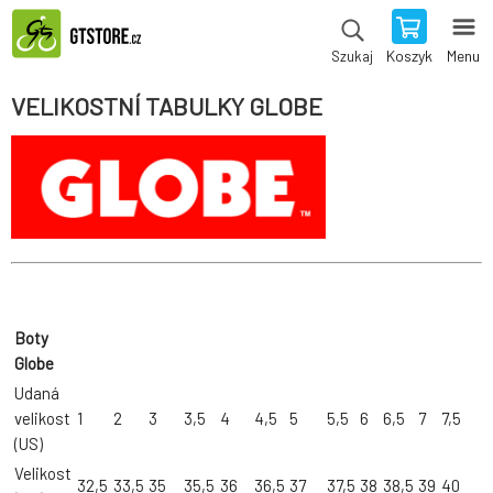
Koszyk
Menu
Szukaj
VELIKOSTNÍ TABULKY GLOBE
Boty
Globe
Udaná
velikost
1
2
3
3,5
4
4,5
5
5,5
6
6,5
7
7,5
(US)
Velikost
32,5
33,5
35
35,5
36
36,5
37
37,5
38
38,5
39
40