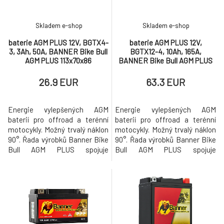
Skladem e-shop
Skladem e-shop
baterie AGM PLUS 12V, BGTX4-
baterie AGM PLUS 12V,
3, 3Ah, 50A, BANNER Bike Bull
BGTX12-4, 10Ah, 165A,
AGM PLUS 113x70x86
BANNER Bike Bull AGM PLUS
150x87x130
26.9 EUR
63.3 EUR
Energie vylepšených AGM
Energie vylepšených AGM
baterií pro offroad a terénní
baterií pro offroad a terénní
motocykly. Možný trvalý náklon
motocykly. Možný trvalý náklon
90°. Řada výrobků Banner Bike
90°. Řada výrobků Banner Bike
Bull AGM PLUS spojuje
Bull AGM PLUS spojuje
inovativní odolnou konstrukci s
inovativní odolnou konstrukci s
maximálním uživatelským
maximálním uživatelským
komfortem a provozní
komfortem a provozní
spolehlivostí. Ideálně vhodné
spolehlivostí. Ideálně vhodné
pro enduro a terénní motocykly.
pro enduro a terénní motocykly.
Bike Bull AGM PLUS je vysoce
Bike Bull AGM PLUS je vysoce
vyspělá kvalitní baterie s skel
vyspělá kvalitní baterie s skel