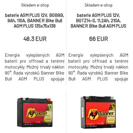
Skladem e-shop
Skladem e-shop
baterie AGM PLUS 12V, BGB9B,
baterie AGM PLUS 12V,
9Ah, 110A, BANNER Bike Bull
BGTZ14-S, 11,2Ah, 210A,
AGM PLUS 135x75x138
BANNER Bike Bull AGM PLUS
150x87x110
48.3 EUR
66 EUR
Energie vylepšených AGM
Energie vylepšených AGM
baterií pro offroad a terénní
baterií pro offroad a terénní
motocykly. Možný trvalý náklon
motocykly. Možný trvalý náklon
90°. Řada výrobků Banner Bike
90°. Řada výrobků Banner Bike
Bull AGM PLUS spojuje
Bull AGM PLUS spojuje
inovativní odolnou konstrukci s
inovativní odolnou konstrukci s
maximálním uživatelským
maximálním uživatelským
komfortem a provozní
komfortem a provozní
spolehlivostí. Ideálně vhodné
spolehlivostí. Ideálně vhodné
pro enduro a terénní motocykly.
pro enduro a terénní motocykly.
Bike Bull AGM PLUS je vysoce
Bike Bull AGM PLUS je vysoce
vyspělá kvalitní baterie s skel
vyspělá kvalitní baterie s skel