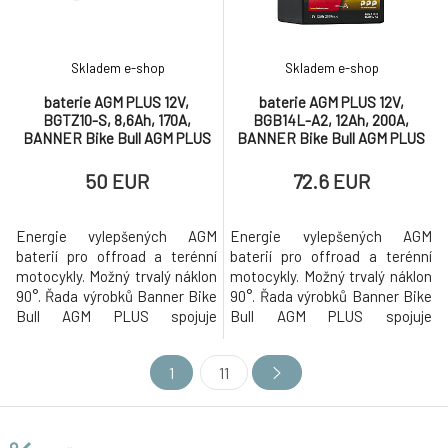
Skladem e-shop
Skladem e-shop
baterie AGM PLUS 12V,
baterie AGM PLUS 12V,
BGTZ10-S, 8,6Ah, 170A,
BGB14L-A2, 12Ah, 200A,
BANNER Bike Bull AGM PLUS
BANNER Bike Bull AGM PLUS
150x86x94
134x89x166
50 EUR
72.6 EUR
Energie vylepšených AGM
Energie vylepšených AGM
baterií pro offroad a terénní
baterií pro offroad a terénní
motocykly. Možný trvalý náklon
motocykly. Možný trvalý náklon
90°. Řada výrobků Banner Bike
90°. Řada výrobků Banner Bike
Bull AGM PLUS spojuje
Bull AGM PLUS spojuje
inovativní odolnou konstrukci s
inovativní odolnou konstrukci s
maximálním uživatelským
maximálním uživatelským
1
11
komfortem a provozní
komfortem a provozní
spolehlivostí. Ideálně vhodné
spolehlivostí. Ideálně vhodné
pro enduro a terénní motocykly.
pro enduro a terénní motocykly.
Bike Bull AGM PLUS je vysoce
Bike Bull AGM PLUS je vysoce