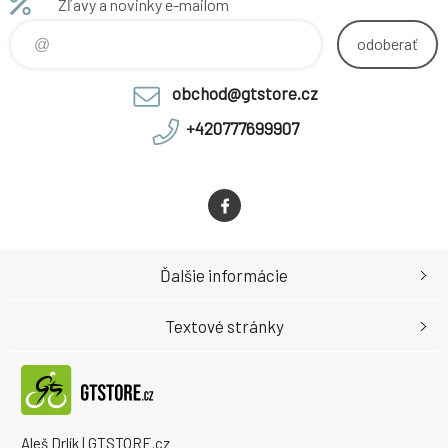
Zľavy a novinky e-mailom
vyspělá kvalitní baterie s skel
vyspělá kvalitní baterie s skel
odoberať
obchod@gtstore.cz
+420777699907
Ďalšie informácie
Textové stránky
Aleš Drlík | GTSTORE.cz