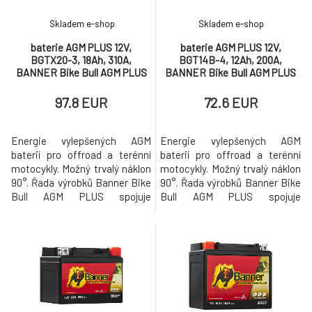
Skladem e-shop
Skladem e-shop
baterie AGM PLUS 12V,
baterie AGM PLUS 12V,
BGTX20-3, 18Ah, 310A,
BGT14B-4, 12Ah, 200A,
BANNER Bike Bull AGM PLUS
BANNER Bike Bull AGM PLUS
175x87x155
150x70x145
97.8 EUR
72.6 EUR
Energie vylepšených AGM
Energie vylepšených AGM
baterií pro offroad a terénní
baterií pro offroad a terénní
motocykly. Možný trvalý náklon
motocykly. Možný trvalý náklon
90°. Řada výrobků Banner Bike
90°. Řada výrobků Banner Bike
Bull AGM PLUS spojuje
Bull AGM PLUS spojuje
inovativní odolnou konstrukci s
inovativní odolnou konstrukci s
maximálním uživatelským
maximálním uživatelským
komfortem a provozní
komfortem a provozní
spolehlivostí. Ideálně vhodné
spolehlivostí. Ideálně vhodné
pro enduro a terénní motocykly.
pro enduro a terénní motocykly.
Bike Bull AGM PLUS je vysoce
Bike Bull AGM PLUS je vysoce
vyspělá kvalitní baterie s skel
vyspělá kvalitní baterie s skel