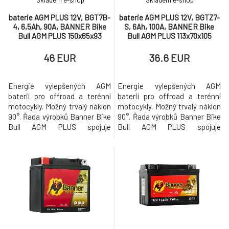
Skladem e-shop
Skladem e-shop
baterie AGM PLUS 12V, BGT7B-
baterie AGM PLUS 12V, BGTZ7-
4, 6,5Ah, 90A, BANNER Bike
S, 6Ah, 100A, BANNER Bike
Bull AGM PLUS 150x65x93
Bull AGM PLUS 113x70x105
46 EUR
36.6 EUR
Energie vylepšených AGM
Energie vylepšených AGM
baterií pro offroad a terénní
baterií pro offroad a terénní
motocykly. Možný trvalý náklon
motocykly. Možný trvalý náklon
90°. Řada výrobků Banner Bike
90°. Řada výrobků Banner Bike
Bull AGM PLUS spojuje
Bull AGM PLUS spojuje
inovativní odolnou konstrukci s
inovativní odolnou konstrukci s
maximálním uživatelským
maximálním uživatelským
komfortem a provozní
komfortem a provozní
spolehlivostí. Ideálně vhodné
spolehlivostí. Ideálně vhodné
pro enduro a terénní motocykly.
pro enduro a terénní motocykly.
Bike Bull AGM PLUS je vysoce
Bike Bull AGM PLUS je vysoce
vyspělá kvalitní baterie s skel
vyspělá kvalitní baterie s skel