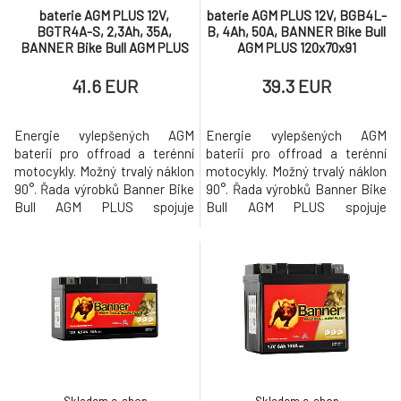
baterie AGM PLUS 12V,
baterie AGM PLUS 12V, BGB4L-
BGTR4A-S, 2,3Ah, 35A,
B, 4Ah, 50A, BANNER Bike Bull
BANNER Bike Bull AGM PLUS
AGM PLUS 120x70x91
112x48x85
41.6 EUR
39.3 EUR
Energie vylepšených AGM
Energie vylepšených AGM
baterií pro offroad a terénní
baterií pro offroad a terénní
motocykly. Možný trvalý náklon
motocykly. Možný trvalý náklon
90°. Řada výrobků Banner Bike
90°. Řada výrobků Banner Bike
Bull AGM PLUS spojuje
Bull AGM PLUS spojuje
inovativní odolnou konstrukci s
inovativní odolnou konstrukci s
maximálním uživatelským
maximálním uživatelským
komfortem a provozní
komfortem a provozní
spolehlivostí. Ideálně vhodné
spolehlivostí. Ideálně vhodné
pro enduro a terénní motocykly.
pro enduro a terénní motocykly.
Bike Bull AGM PLUS je vysoce
Bike Bull AGM PLUS je vysoce
vyspělá kvalitní baterie s skel
vyspělá kvalitní baterie s skel