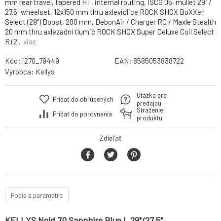
mm rear travel, tapered HT, internal routing, ISCG 05, mullet 29" /
27.5" wheelset, 12x150 mm thru axlevidlice ROCK SHOX BoXXer
Select (29") Boost, 200 mm, DebonAir / Charger RC / Maxle Stealth
20 mm thru axlezadní tlumič ROCK SHOX Super Deluxe Coil Select
R (2...
viac
Kód:
i270_79449
EAN:
8585053838722
Výrobca:
Kellys
Otázka pre
Pridať do obľúbených
predajcu
Stráženie
Pridať do porovnania
produktu
Zdieľať
Popis a parametre
KELLYS Noid 70 Sapphire Blue L 29"/27.5"