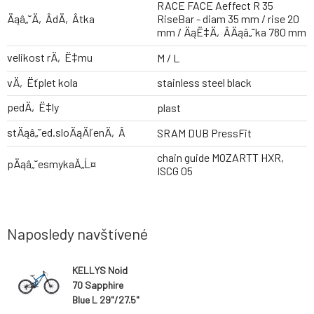
RACE FACE Aeffect R 35
Äąâ„˘Ä‚Â­dÄ‚Â­tka
RiseBar - diam 35 mm / rise 20
mm / ÄąË‡Ä‚Â­Äąâ„˘ka 780 mm
velikost rÄ‚Ë‡mu
M / L
vÄ‚Ëťplet kola
stainless steel black
pedÄ‚Ë‡ly
plast
stÄąâ„˘ed.sloÄąÄľenÄ‚Â­
SRAM DUB PressFit
chain guide MOZARTT HXR,
pÄąâ„˘esmykaĂ„Ĺ¤
ISCG 05
Naposledy navštívené
KELLYS Noid
70 Sapphire
Blue L 29"/27.5"