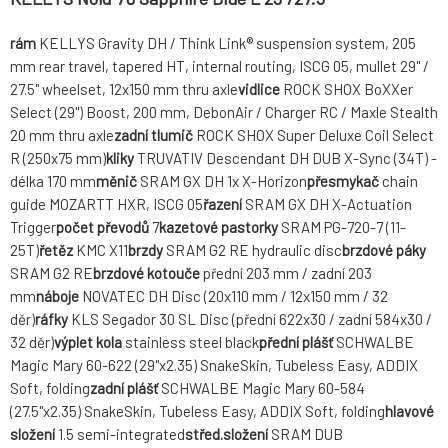
rám
KELLYS Gravity DH / Think Link® suspension system, 205
mm rear travel, tapered HT, internal routing, ISCG 05, mullet 29" /
27.5" wheelset, 12x150 mm thru axle
vidlice
ROCK SHOX BoXXer
Select (29") Boost, 200 mm, DebonAir / Charger RC / Maxle Stealth
20 mm thru axle
zadní tlumič
ROCK SHOX Super Deluxe Coil Select
R (250x75 mm)
kliky
TRUVATIV Descendant DH DUB X-Sync (34T) -
délka 170 mm
měnič
SRAM GX DH 1x X-Horizon
přesmykač
chain
guide MOZARTT HXR, ISCG 05
řazení
SRAM GX DH X-Actuation
Trigger
počet převodů
7
kazetové pastorky
SRAM PG-720-7 (11-
25T)
řetěz
KMC X11
brzdy
SRAM G2 RE hydraulic disc
brzdové páky
SRAM G2 RE
brzdové kotouče
přední 203 mm / zadní 203
mm
náboje
NOVATEC DH Disc (20x110 mm / 12x150 mm / 32
děr)
ráfky
KLS Segador 30 SL Disc (přední 622x30 / zadní 584x30 /
32 děr)
výplet kola
stainless steel black
přední plášť
SCHWALBE
Magic Mary 60-622 (29"x2.35) SnakeSkin, Tubeless Easy, ADDIX
Soft, folding
zadní plášť
SCHWALBE Magic Mary 60-584
(27.5"x2.35) SnakeSkin, Tubeless Easy, ADDIX Soft, folding
hlavové
složení
1.5 semi-integrated
střed.složení
SRAM DUB