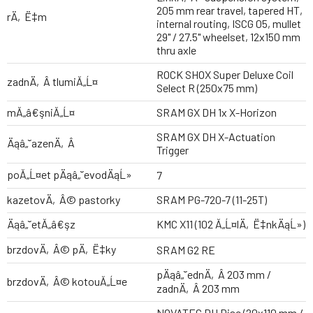
205 mm rear travel, tapered HT,
rÄ‚Ë‡m
internal routing, ISCG 05, mullet
29" / 27.5" wheelset, 12x150 mm
thru axle
ROCK SHOX Super Deluxe Coil
zadnÄ‚Â­ tlumiĂ„Ĺ¤
Select R (250x75 mm)
mĂ„â€şniĂ„Ĺ¤
SRAM GX DH 1x X-Horizon
SRAM GX DH X-Actuation
Äąâ„˘azenÄ‚Â­
Trigger
poĂ„Ĺ¤et pÄąâ„˘evodÄąĹ»
7
kazetovÄ‚Â© pastorky
SRAM PG-720-7 (11-25T)
Äąâ„˘etĂ„â€şz
KMC X11 (102 Ă„Ĺ¤lÄ‚Ë‡nkÄąĹ»)
brzdovÄ‚Â© pÄ‚Ë‡ky
SRAM G2 RE
pÄąâ„˘ednÄ‚Â­ 203 mm /
brzdovÄ‚Â© kotouĂ„Ĺ¤e
zadnÄ‚Â­ 203 mm
NOVATEC DH Disc (20x110 mm /