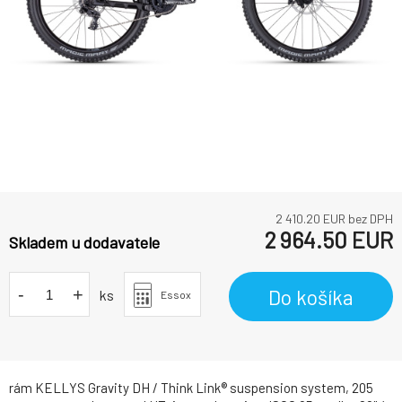
2 410.20
EUR bez DPH
2 964.50
EUR
Skladem u dodavatele
-
+
Do košíka
ks
Essox
rám KELLYS Gravity DH / Think Link® suspension system, 205