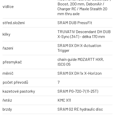
Boost, 200 mm, DebonAir /
vidlice
Charger RC / Maxle Stealth 20
mm thru axle
střed.složení
SRAM DUB PressFit
TRUVATIV Descendant DH DUB
kliky
X-Sync (34T) - délka 170 mm
SRAM GX DH X-Actuation
řazení
Trigger
chain guide MOZARTT HXR,
přesmykač
ISCG 05
měnič
SRAM GX DH 1x X-Horizon
počet převodů
7
kazetové pastorky
SRAM PG-720-7 (11-25T)
řetěz
KMC X11
brzdy
SRAM G2 RE hydraulic disc