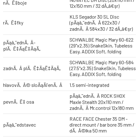
nÄ‚Ë‡boje
12x150 mm / 32 dĂ„â€şr)
KLS Segador 30 SL Disc
rÄ‚Ë‡fky
(pÄąâ„˘ednÄ‚Â­ 622x30 /
zadnÄ‚Â­ 584x30 / 32 dĂ„â€şr)
SCHWALBE Magic Mary 60-622
pÄąâ„˘ednÄ‚Â­
(29"x2.35) SnakeSkin, Tubeless
plÄ‚Ë‡ÄąË‡ÄąÄ„
Easy, ADDIX Soft, folding
SCHWALBE Magic Mary 60-584
zadnÄ‚Â­ plÄ‚Ë‡ÄąË‡ÄąÄ„
(27.5"x2.35) SnakeSkin, Tubeless
Easy, ADDIX Soft, folding
hlavovÄ‚Â© sloÄąÄľenÄ‚Â­
1.5 semi-integrated
pÄąâ„˘ednÄ‚Â­ ROCK SHOX
pevnÄ‚Ë‡ osa
Maxle Stealth 20x110 mm /
zadnÄ‚Â­ Mr.control 12x180 mm
RACE FACE Chester 35 DM -
pÄąâ„˘edstavec
direct mount / bar bore 35 mm /
dÄ‚Â©lka 50 mm