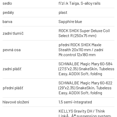
sedlo
fi’zi:k Taiga, S-alloy rails
pedály
plast
barva
Sapphire blue
ROCK SHOX Super Deluxe Coil
zadní tlumič
Select R (250x75 mm)
přední ROCK SHOX Maxle
pevná osa
Stealth 20x110 mm / zadní
Mr.control 12x180 mm
SCHWALBE Magic Mary 60-584
zadní plášť
(27.5"x2.35) SnakeSkin, Tubeless
Easy, ADDIX Soft, folding
SCHWALBE Magic Mary 60-622
přední plášť
(29"x2.35) SnakeSkin, Tubeless
Easy, ADDIX Soft, folding
hlavové složení
1.5 semi-integrated
KELLYS Gravity DH / Think
LinkĂ‚Â® suspension system,