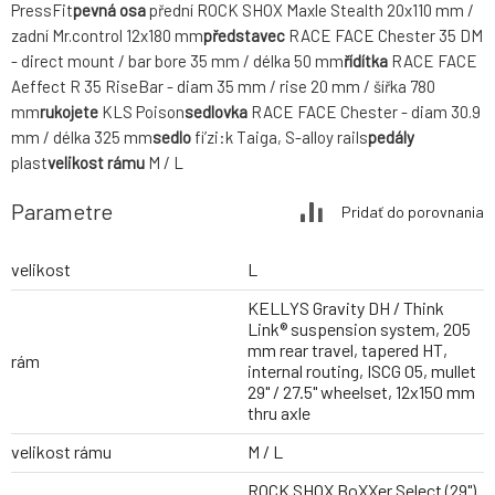
PressFit
pevná osa
přední ROCK SHOX Maxle Stealth 20x110 mm /
zadní Mr.control 12x180 mm
představec
RACE FACE Chester 35 DM
- direct mount / bar bore 35 mm / délka 50 mm
řídítka
RACE FACE
Aeffect R 35 RiseBar - diam 35 mm / rise 20 mm / šířka 780
mm
rukojete
KLS Poison
sedlovka
RACE FACE Chester - diam 30.9
mm / délka 325 mm
sedlo
fi’zi:k Taiga, S-alloy rails
pedály
plast
velikost rámu
M / L
Parametre
Pridať do porovnania
velikost
L
KELLYS Gravity DH / Think
Link® suspension system, 205
mm rear travel, tapered HT,
rám
internal routing, ISCG 05, mullet
29" / 27.5" wheelset, 12x150 mm
thru axle
velikost rámu
M / L
ROCK SHOX BoXXer Select (29")