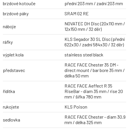
brzdové kotouče
přední 203 mm / zadní 203 mm
brzdové páky
SRAM G2 RE
NOVATEC DH Disc (20x110 mm /
náboje
12x150 mm / 32 děr)
KLS Segador 30 SL Disc (přední
ráfky
622x30 / zadní 584x30 / 32 děr)
výplet kola
stainless steel black
RACE FACE Chester 35 DM -
představec
direct mount / bar bore 35 mm /
délka 50 mm
RACE FACE Aeffect R 35
řídítka
RiseBar - diam 35 mm / rise 20
mm / šířka 780 mm
rukojete
KLS Poison
RACE FACE Chester - diam 30.9
sedlovka
mm / délka 325 mm