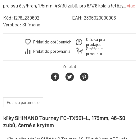
pro osu čtyřhran, 175mm, 46/30 zubů, pro 6/7/8 kola a řetězy...
viac
Kód:
i278_239602
EAN:
2396020000006
Výrobca:
Shimano
Otázka pre
Pridať do obľúbených
predajcu
Stráženie
Pridať do porovnania
produktu
Zdieľať
Popis a parametre
kliky SHIMANO Tourney FC-TX501-L, 175mm, 46-30
zubů, černé s krytem