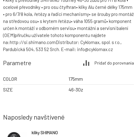
• kliky s převodníky SHIMANO Tourney 46-30 zubů pro MTB kola •
ocelové převodníky • pro osu čtyřhran• kliky Alu černé délky 175mm
• pro 6/7/8 kola, řetězy a řadicí mechanismy• se šrouby pro montáž
na středovou osu• s krytem řetězu• váha 1055 gramů• komponent
určen k montáži v odborném servisu• montážní a servisní balení
(OEM)příručku uživatele tohoto komponentu najdete
na:http://si.shimano.comDistributor: Cyklomax, spol. s r.o.,
Pardubická 504, 533 52 Srch. E-mail: info@cyklomax.cz
Parametre
Pridať do porovnania
COLOR
175mm
SIZE
46-30z
Naposledy navštívené
kliky SHIMANO