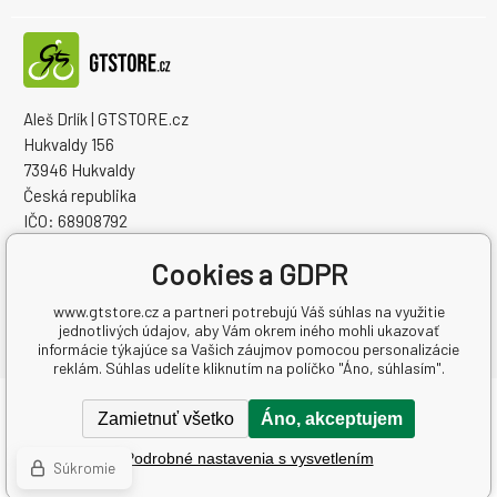
Aleš Drlík | GTSTORE.cz
Hukvaldy 156
73946 Hukvaldy
Česká republika
IČO: 68908792
IČ DPH (DIČ): CZ7405084940
Cookies a GDPR
www.gtstore.cz a partneri potrebujú Váš súhlas na využitie
jednotlivých údajov, aby Vám okrem iného mohli ukazovať
informácie týkajúce sa Vašich záujmov pomocou personalizácie
reklám. Súhlas udelíte kliknutím na políčko "Áno, súhlasím".
Copyright © 2026 Aleš Drlík | GTSTORE.cz
Zamietnuť všetko
Áno, akceptujem
Všetky práva vyhradené.
Podrobné nastavenia s vysvetlením
Ecommerce solutions
BINARGON.cz
-
Mapa stránok
Súkromie