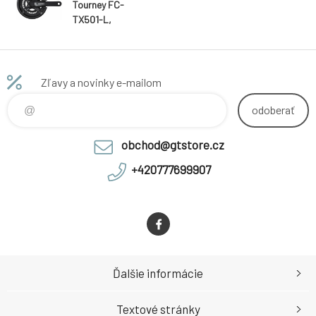
Tourney FC-
TX501-L,
175mm, 46-30
zubů, černé s
krytem
Zľavy a novinky e-mailom
odoberať
obchod@gtstore.cz
+420777699907
Ďalšie informácie
Textové stránky