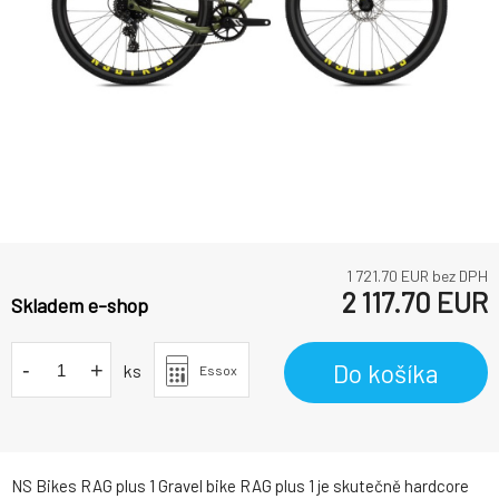
1 721.70
EUR bez DPH
2 117.70
EUR
Skladem e-shop
-
+
Do košíka
ks
Essox
NS Bikes RAG plus 1 Gravel bike RAG plus 1 je skutečně hardcore