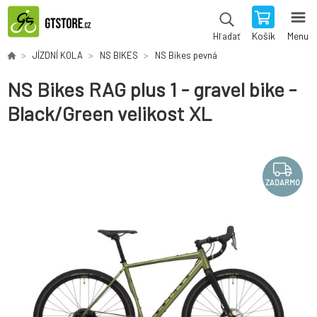
Košík
Menu
Hľadať
JÍZDNÍ KOLA
NS BIKES
NS Bikes pevná
NS Bikes RAG plus 1 - gravel bike -
Black/Green velikost XL
ZADARMO