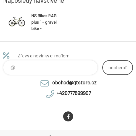
Naposledy navštívené
NS Bikes RAG
plus 1 - gravel
bike -
Black/Green
velikost XL
Zľavy a novinky e-mailom
odoberať
obchod@gtstore.cz
+420777699907