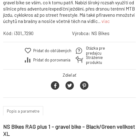
gravel bike se vším, co k tomu patří. Nabízí široký rozsah využití od
silnice přes adventure/expediční ježdění, přes drsnou terénní MTB
jízdu, cyklokros až po street freestyle. Má také přiraveno množství
úchytů na brašny a nosiče včetně těch na vidlic...
viac
Kód:
i301_7290
Výrobca:
NS Bikes
Otázka pre
Pridať do obľúbených
predajcu
Stráženie
Pridať do porovnania
produktu
Zdieľať
Popis a parametre
NS Bikes RAG plus 1 - gravel bike - Black/Green velikost
XL