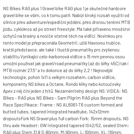
NS Bikes RAG plus 1 Gravel bike RAG plus 1 je skutečně hardcore
gravel bike se vším, co k tomu patří. Nabízí široký rozsah využití od
silnice přes adventure/expediční ježdění, přes drsnou terénní MTB
jízdu, cyklokros až po street freestyle. Má také přiraveno množství
úchytů na brašny a nosiče včetně těch na vidlici. Novinkou pro
tento model je přepraconála Geometrii, užší hlavovou trubice,
kratší představce, ale také i tlustší pneumatiky pro zvýšenou
stabilitu.Vynikající celo-karbonová vidlice s 15 mm pevnou osou
umožní používat jak gravel/road pneumaitky (až do šířky 45C) tak i
MTB rozměr 27,5" a to dokonce až do šířky 2,2 ! Nejnovější
technologie, pohon 1x11 s velkým rozsahem, carbon vidlice,
komponenty NS bikes a Octane, Rondo kliky nebo kotoučovky
Apex z něj činí jeden z hitů. Nezaměnitelný design NS. VIDEA: NS
Bikes - RAG plus NS Bikes - Sam Pilgrim RAG plus Beyond the
Race Specifikace: Frame : NS AL6061-T6 custom formed and
butted tubes, tapered integrated headtube, 142x12mm
dropoutsFork NS Gravel plus full carbon Fork: 15mm dropouts, NS
thru axle Headset: GW integrated tapered IS42/52, sealed Stem:
RAG plus Stem 31.8 S:80mm, M:90mm, L:100mm, XL:110mm,