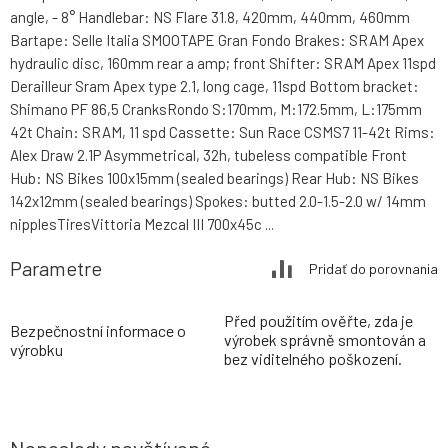
angle, - 8° Handlebar: NS Flare 31.8, 420mm, 440mm, 460mm
Bartape: Selle Italia SMOOTAPE Gran Fondo Brakes: SRAM Apex
hydraulic disc, 160mm rear a amp; front Shifter: SRAM Apex 11spd
Derailleur Sram Apex type 2.1, long cage, 11spd Bottom bracket:
Shimano PF 86,5 CranksRondo S:170mm, M:172.5mm, L:175mm
42t Chain: SRAM, 11 spd Cassette: Sun Race CSMS7 11-42t Rims:
Alex Draw 2.1P Asymmetrical, 32h, tubeless compatible Front
Hub: NS Bikes 100x15mm (sealed bearings) Rear Hub: NS Bikes
142x12mm (sealed bearings) Spokes: butted 2.0-1.5-2.0 w/ 14mm
nipplesTiresVittoria Mezcal III 700x45c ...
Parametre
Pridať do porovnania
Před použitím ověřte, zda je
Bezpečnostní informace o
výrobek správně smontován a
výrobku
bez viditelného poškození.