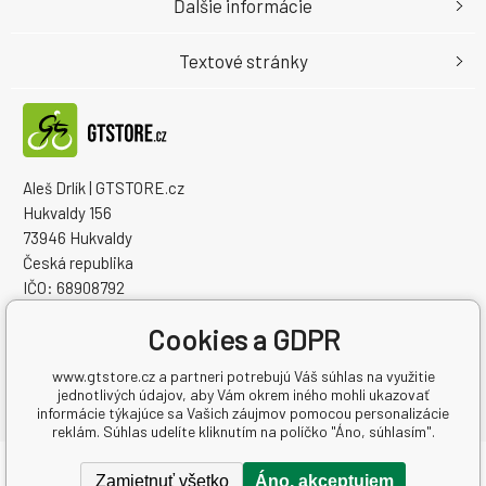
Ďalšie informácie
Textové stránky
Aleš Drlík | GTSTORE.cz
Hukvaldy 156
73946 Hukvaldy
Česká republika
IČO: 68908792
IČ DPH (DIČ): CZ7405084940
Cookies a GDPR
www.gtstore.cz a partneri potrebujú Váš súhlas na využitie
jednotlivých údajov, aby Vám okrem iného mohli ukazovať
informácie týkajúce sa Vašich záujmov pomocou personalizácie
reklám. Súhlas udelíte kliknutím na políčko "Áno, súhlasím".
Copyright © 2026 Aleš Drlík | GTSTORE.cz
Zamietnuť všetko
Áno, akceptujem