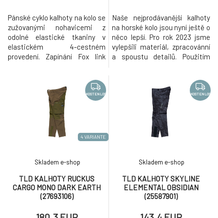
Pánské cyklo kalhoty na kolo se
Naše nejprodávanější kalhoty
zužovanými nohavicemi z
na horské kolo jsou nyní ještě o
odolné elastické tkaniny v
něco lepší. Pro rok 2023 jsme
elastickém 4-cestném
vylepšili materiál, zpracovánní
provedení. Zapínání Fox link
a spoustu detailů. Použitím
páskem, boční kapsy + zip
stylových linií, možnosti
kapsa, loga Fox na bocích.
nastavení v pase a ležérnímu
Složení materiálu: 75%
střihu se nám podařilo
POLYAMID NYLON, 14%
zachovat DNA designu Skyline
KOSTENLOS
KOSTENLOS
POLYESTER, 11% ELASTAN.
a dosáhli jsme tak našeho cíle
vdechnout osvědčenému
modelu nový život. Jsme hrdí
4 VARIANTE
Skladem e-shop
Skladem e-shop
TLD KALHOTY RUCKUS
TLD KALHOTY SKYLINE
CARGO MONO DARK EARTH
ELEMENTAL OBSIDIAN
(27693106)
(25587901)
180.3 EUR
143.4 EUR