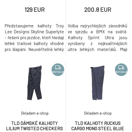
129 EUR
200.8 EUR
Představujeme kalhoty Troy
Volba nejrychlejších závodníků
Lee Designs Skyline Superlyte
ve sjezdu a BMX na světě.
- řešení pro jezdce, kteří hledají
Kalhoty Sprint Ultra jsou
lehké trailové kalhoty vhodné
vyrobeny z nejkvalitnějších
pro šlapání. Neuvěřitelně lehký
ultra lehkých materiálů. Mají
čtyřsměrně strečový materiál
atletický přesný střih a
schválený společností
zároveň umožňují neomezený
Bluesign® odvádí vlhkost,
pohyb. Sprint Ultra je volbou pro
zatímco v pase je prvotřídní
ty, kterým stačí jen to nejlepší.
KOSTENLOS
KOSTENLOS
elastický pás, který neklouže.
Precision fit Silikonový potisk
Dvě přední kapsy a boční kapsa
na vnitřní straně pasu Ráčnové
na mobilní telefon
zapínání Lepené
Skladem e-shop
Skladem e-shop
TLD DÁMSKÉ KALHOTY
TLD KALHOTY RUCKUS
LILIUM TWISTED CHECKERS
CARGO MONO STEEL BLUE