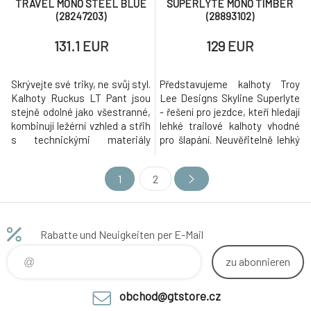
TRAVEL MONO STEEL BLUE
SUPERLYTE MONO TIMBER
(28247203)
(28893102)
131.1 EUR
129 EUR
Skrývejte své triky, ne svůj styl.
Představujeme kalhoty Troy
Kalhoty Ruckus LT Pant jsou
Lee Designs Skyline Superlyte
stejně odolné jako všestranné,
- řešení pro jezdce, kteří hledají
kombinují ležérní vzhled a střih
lehké trailové kalhoty vhodné
s technickými materiály
pro šlapání. Neuvěřitelně lehký
Bluesign® a vytvářejí kalhoty,
čtyřsměrně strečový materiál
které neznají hranice. Pět
schválený společností
1
2
kapes nabízí dostatek prostoru
Bluesign® odvádí vlhkost,
pro všechny nezbytnosti při
zatímco v pase je prvotřídní
práci a když přijde čas na
elastický pás, který neklouže.
ježdění, pružnost čtyřsměrně
Dvě přední kapsy a boční kapsa
Rabatte und Neuigkeiten per E-Mail
strečové tkaniny
na mobilní telefon
zu abonnieren
obchod@gtstore.cz