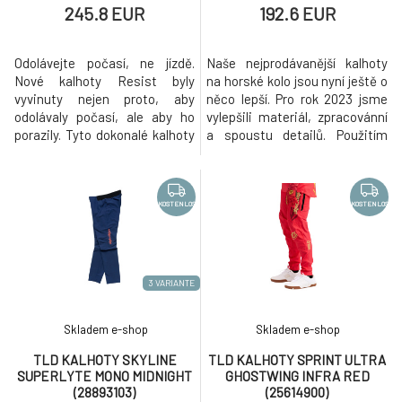
245.8 EUR
192.6 EUR
Odolávejte počasí, ne jízdě.
Naše nejprodávanější kalhoty
Nové kalhoty Resist byly
na horské kolo jsou nyní ještě o
vyvinuty nejen proto, aby
něco lepší. Pro rok 2023 jsme
odolávaly počasí, ale aby ho
vylepšili materiál, zpracovánní
porazily. Tyto dokonalé kalhoty
a spoustu detailů. Použitím
do deštivého počasí jsou
stylových linií, možnosti
vyrobeny z lehké 3vrstvé
nastavení v pase a ležérnímu
tkaniny Pertex Shield s
střihu se nám podařilo
voděodolností 20k a
zachovat DNA designu Skyline
KOSTENLOS
KOSTENLOS
prodyšností 20k, která je navíc
a dosáhli jsme tak našeho cíle
opatřena vodoodpudivou
vdechnout osvědčenému
úpravou C-Zero. Kalhoty
modelu nový život. Jsme hrdí
Resist jsou vyrobeny v uvo
3 VARIANTE
Skladem e-shop
Skladem e-shop
TLD KALHOTY SKYLINE
TLD KALHOTY SPRINT ULTRA
SUPERLYTE MONO MIDNIGHT
GHOSTWING INFRA RED
(28893103)
(25614900)