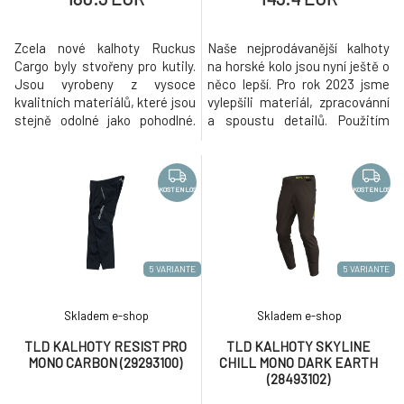
Zcela nové kalhoty Ruckus
Naše nejprodávanější kalhoty
Cargo byly stvořeny pro kutily.
na horské kolo jsou nyní ještě o
Jsou vyrobeny z vysoce
něco lepší. Pro rok 2023 jsme
kvalitních materiálů, které jsou
vylepšili materiál, zpracovánní
stejně odolné jako pohodlné.
a spoustu detailů. Použitím
Kalhoty Ruckus Cargo jsou
stylových linií, možnosti
vybaveny pěti kapsami, do
nastavení v pase a ležérnímu
kterých snadno uložíte
střihu se nám podařilo
všechny své nezbytnosti při
zachovat DNA designu Skyline
KOSTENLOS
KOSTENLOS
stavění trailů nebo enduro
a dosáhli jsme tak našeho cíle
dobrodružstvích.
vdechnout osvědčenému
modelu nový život. Jsme hrdí
5 VARIANTE
5 VARIANTE
Skladem e-shop
Skladem e-shop
TLD KALHOTY RESIST PRO
TLD KALHOTY SKYLINE
MONO CARBON (29293100)
CHILL MONO DARK EARTH
(28493102)