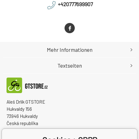
+420777699907
Mehr Informationen
Textseiten
Aleš Drlík GTSTORE
Hukvaldy 156
73946 Hukvaldy
Česká republika
Handelsregister Nr.: 68908792
Steuernum.: CZ7405084940