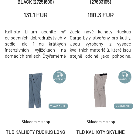
BLACK (27251600)
(27693105)
131.1 EUR
180.3 EUR
Kalhoty Lilium oceníte při
Zcela nové kalhoty Ruckus
celodenních dobrodružstvích v
Cargo byly stvořeny pro kutily.
sedle, ale i na krátkých
Jsou vyrobeny z vysoce
intenzivních vyjížďkách na
kvalitních materiálů, které jsou
domácích trailech. Čtyřsměrně
stejně odolné jako pohodlné.
strečový materiál, sportovní
Kalhoty Ruckus Cargo jsou
střih a pohodlné nastavení
vybaveny pěti kapsami, do
šířky pasu dělá z modelu Lilium
kterých snadno uložíte všechny
dokonalou volbu, ať už se
své nezbytnosti při stavění
KOSTENLOS
KOSTENLOS
chystáte na jakékoli
trailů nebo enduro
dobrodružství. • Wmns Ergo
dobrodružstvích.
Endurance Fit • Bluesign
certifikovaný
2 VARIANTE
4 VARIANTE
Skladem e-shop
Skladem e-shop
TLD KALHOTY RUCKUS LONG
TLD KALHOTY SKYLINE