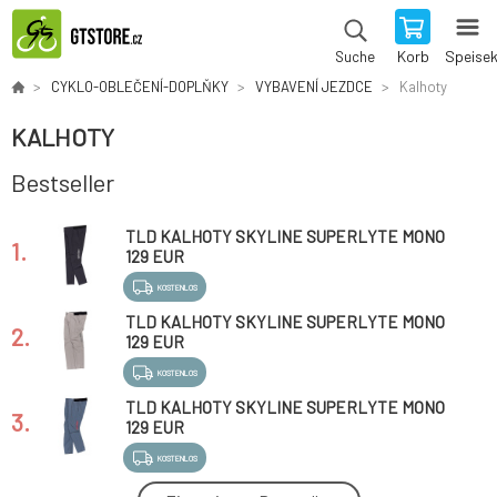
Korb
Speise
Suche
CYKLO-OBLEČENÍ-DOPLŇKY
VYBAVENÍ JEZDCE
Kalhoty
KALHOTY
Bestseller
TLD KALHOTY SKYLINE SUPERLYTE MONO
1.
CARBON (28893100)
129 EUR
KOSTENLOS
TLD KALHOTY SKYLINE SUPERLYTE MONO
2.
TIMBER (28893102)
129 EUR
KOSTENLOS
TLD KALHOTY SKYLINE SUPERLYTE MONO
3.
STEEL BLUE (28893101)
129 EUR
KOSTENLOS
TLD KALHOTY RUCKUS CARGO MONO