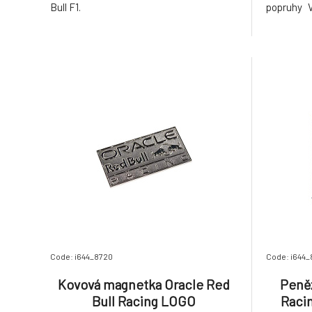
Bull F1.
popruhy 
Několik ka
Code: i644_8720
Code: i644_
Kovová magnetka Oracle Red
Peněž
Bull Racing LOGO
Raci