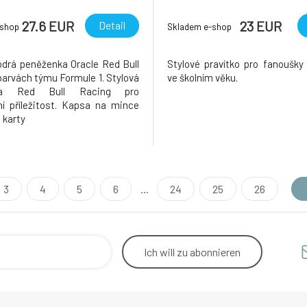
27.6 EUR
23 EUR
Detail
-shop
Skladem e-shop
rá peněženka Oracle Red Bull
Stylové pravítko pro fanoušky
barvách týmu Formule 1. Stylová
ve školním věku.
ka Red Bull Racing pro
í příležitost. Kapsa na mince
 karty
3
4
5
6
...
24
25
26
Ich will
zu abonnieren