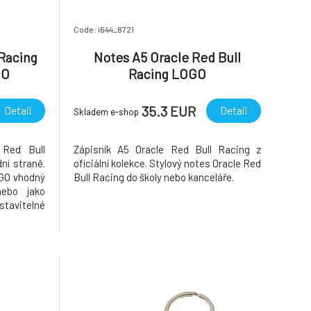
Code: i644_8721
 Racing
Notes A5 Oracle Red Bull
GO
Racing LOGO
35.3 EUR
Detail
Detail
Skladem e-shop
Red Bull
Zápisník A5 Oracle Red Bull Racing z
ní straně.
oficiální kolekce. Stylový notes Oracle Red
OGO vhodný
Bull Racing do školy nebo kanceláře.
nebo jako
stavitelné
ední kapsa