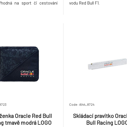
Vhodná na sport či cestování
vodu Red Bull F1.
pes na zip
8723
Code: i644_8724
enka Oracle Red Bull
Skládací pravítko Orac
ng tmavě modrá LOGO
Bull Racing LOG