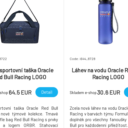
8722
Code: i644_8728
 sportovní taška Oracle
Láhev na vodu Oracle R
d Bull Racing LOGO
Racing LOGO
64.5 EUR
30.6 EUR
Detail
-shop
Skladem e-shop
rtovní taška Oracle Red Bull
Zcela nová láhev na vodu Oracl
 nové týmové kolekce. Tmavě
Racing v barvách týmu Formule
fle bag Red Bull Racing s prvky
doplněk pro všechny fanoušky
l a logem ORBR. Stahovací
Bull pro každodenní příležitost