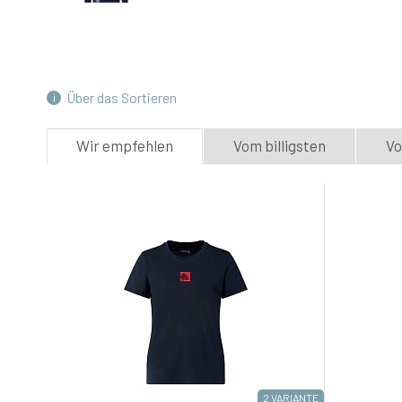
KTM Red Bull Racing volnočasové
tričko s logem bílé - XL
4.
Skladem e-shop
36.8 EUR
Über das Sortieren
Red Bull Spect sluneční brýle Lightning
Wir empfehlen
Vom billigsten
Vo
TFB modré
7.
Skladem e-shop
102.4 EUR
2 VARIANTE