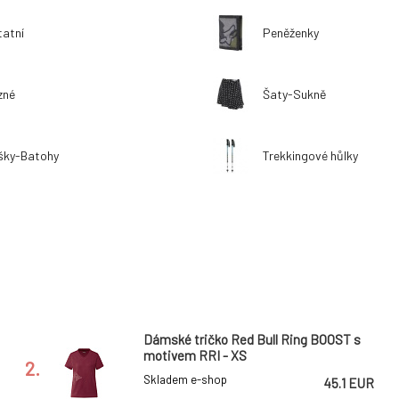
tatní
Peněženky
zné
Šaty-Sukně
šky-Batohy
Trekkingové hůlky
Dámské tričko Red Bull Ring BOOST s
motivem RRI - XS
2.
Skladem e-shop
45.1 EUR