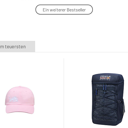
Ein weiterer Bestseller
Zimní svetr KTM Red Bull Racing -
vánoční edice - S
5.
Skladem e-shop
53.7 EUR
m teuersten