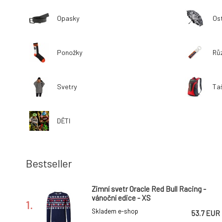
Opasky
Os
Ponožky
Rů
Svetry
Ta
DĚTI
Bestseller
Zimní svetr Oracle Red Bull Racing -
vánoční edice - XS
1.
Skladem e-shop
53.7 EUR