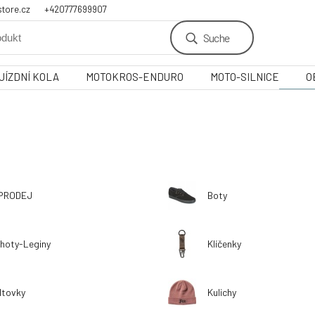
tore.cz
+420777699907
Suche
JÍZDNÍ KOLA
MOTOKROS-ENDURO
MOTO-SILNICE
O
PRODEJ
Boty
lhoty-Leginy
Klíčenky
ltovky
Kulichy