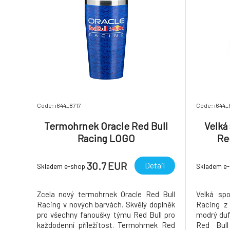
Code: i644_8717
Code: i644_
Termohrnek Oracle Red Bull
Velká
Racing LOGO
Re
30.7 EUR
Detail
Skladem e-shop
Skladem e
Zcela nový termohrnek Oracle Red Bull
Velká spo
Racing v nových barvách. Skvělý doplněk
Racing z
pro všechny fanoušky týmu Red Bull pro
modrý duf
každodenní příležitost. Termohrnek Red
Red Bul