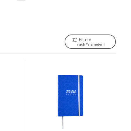
Red Bull Spect sluneční brýle DAKOTA
černé s modro žlutým sklem
6.
Skladem e-shop
86.1 EUR
Filtern
nach Parametern