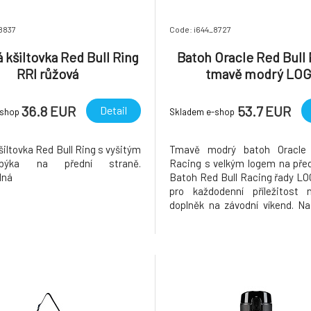
8837
Code: i644_8727
kšiltovka Red Bull Ring
Batoh Oracle Red Bull
RRI růžová
tmavě modrý LO
36.8 EUR
53.7 EUR
Detail
-shop
Skladem e-shop
iltovka Red Bull Ring s vyšitým
Tmavě modrý batoh Oracle 
býka na přední straně.
Racing s velkým logem na před
lná
Batoh Red Bull Racing řady L
pro každodenní příležitost 
doplněk na závodní víkend. Na
popruhy Hlavní kapsa na zip Př
na zip Boční kapsy