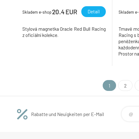
20.4 EUR
Detail
Skladem e-shop
Skladem e
Stylová magnetka Oracle Red Bull Racing
Tmavě mod
z oficiální kolekce.
Racing s 
peněžen
každodenn
Prostor na
1
2
Rabatte und Neuigkeiten per E-Mail