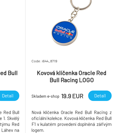
Code: i644_8719
ed Bull
Kovová klíčenka Oracle Red
Bull Racing LOGO
19.9 EUR
Detail
Detail
Skladem e-shop
e Red Bull
Nová klíčenka Oracle Red Bull Racing z
 1. Skvělý
oficiální kolekce. Kovová klíčenka Red Bull
 týmu Red
F1 v kulatém provedení doplněná zářivým
. Láhev na
logem.