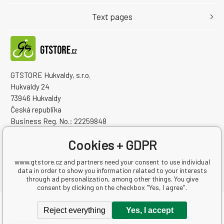
Text pages
GTSTORE Hukvaldy, s.r.o.
Hukvaldy 24
73946 Hukvaldy
Česká republika
Business Reg. No.: 22259848
VAT ID: CZ22259848
Cookies + GDPR
www.gtstore.cz and partners need your consent to use individual
data in order to show you information related to your interests
through ad personalization, among other things. You give
consent by clicking on the checkbox "Yes, I agree".
Copyright © 2026 GTSTORE Hukvaldy, s.r.o.
Reject everything
Yes, I accept
All rights reserved.