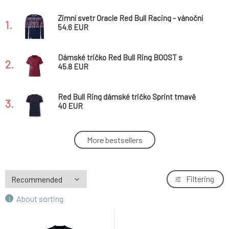
Zimní svetr Oracle Red Bull Racing - vánoční
1.
edice - XS
54.6 EUR
Dámské tričko Red Bull Ring BOOST s
2.
motivem RRI - XS
45.8 EUR
Red Bull Ring dámské tričko Sprint tmavě
3.
modré - S
40 EUR
KTM Red Bull Racing volnočasové tričko s
More bestsellers
4.
logem bílé - XL
37.4 EUR
Zimní svetr KTM Red Bull Racing - vánoční
Filtering
5.
edice - S
54.6 EUR
About sorting
Red Bull Spect sluneční brýle DAKOTA černé s
6.
modro žlutým sklem
87.5 EUR