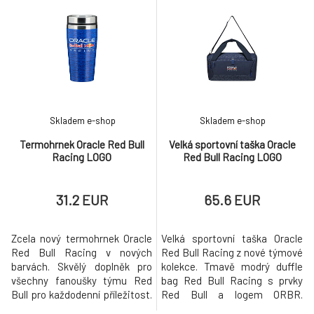
Nastavitelné popruhy Hlavní
kapsa na zip Přední kapsa na
zip Boční kapsy
Skladem e-shop
Skladem e-shop
Termohrnek Oracle Red Bull
Velká sportovní taška Oracle
Racing LOGO
Red Bull Racing LOGO
31.2 EUR
65.6 EUR
Zcela nový termohrnek Oracle
Velká sportovní taška Oracle
Red Bull Racing v nových
Red Bull Racing z nové týmové
barvách. Skvělý doplněk pro
kolekce. Tmavě modrý duffle
všechny fanoušky týmu Red
bag Red Bull Racing s prvky
Bull pro každodenní příležitost.
Red Bull a logem ORBR.
Termohrnek Red Bull F1.
Stahovací popruhy Vhodná na