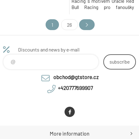
Racing s motivem Oracle Red
Bull Racing pro fanoušky
Formule 1. Příjemný materiál,
bavlna.
1
26
Discounts and news by e-mail
subscribe
obchod@gtstore.cz
+420777699907
More information