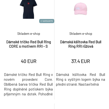
Red Bull Spect sluneční brýle Lightning TFB
7.
modré
104.2 EUR
2 VARIANTS
Skladem e-shop
Skladem e-shop
Dámské tričko Red Bull Ring
Dámská kšiltovka Red Bull
CORE s motivem RRI - S
Ring RRI růžová
40 EUR
37.4 EUR
Dámské tričko Red Bull Ring v
Dámská kšiltovka Red Bull
novém provedení Core.
Ring s vyšitým logem býka na
Oblíbená barva trička Red Bull
přední straně. Nastavitelná
Ring doplněné potiskem býka
příjemným na dotek. Pohodlné
na nošení