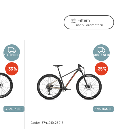
Filtern
nach Parametern
KOSTENLOS
KOSTENLOS
-33%
-35%
3 VARIANTE
3 VARIANTE
Code: i674_010.23017