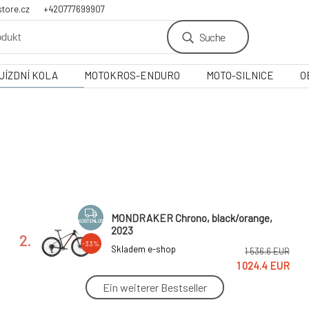
tore.cz
+420777699907
Suche
JÍZDNÍ KOLA
MOTOKROS-ENDURO
MOTO-SILNICE
O
MONDRAKER Chrono, black/orange,
KOSTENLOS
2023
2.
-33%
Skladem e-shop
1 536.6 EUR
1 024.4 EUR
Ein weiterer Bestseller