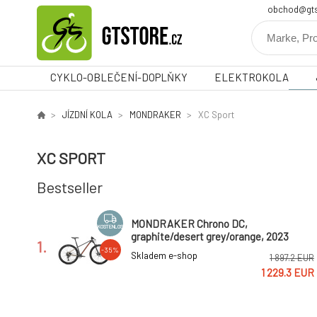
obchod@gts
CYKLO-OBLEČENÍ-DOPLŇKY
ELEKTROKOLA
JÍZDNÍ KOLA
MONDRAKER
XC Sport
XC SPORT
Bestseller
MONDRAKER Chrono DC,
KOSTENLOS
graphite/desert grey/orange, 2023
1.
-35%
Skladem e-shop
1 897.2 EUR
1 229.3 EUR
MONDRAKER Chrono, desert
KOSTENLOS
grey/black, 2023