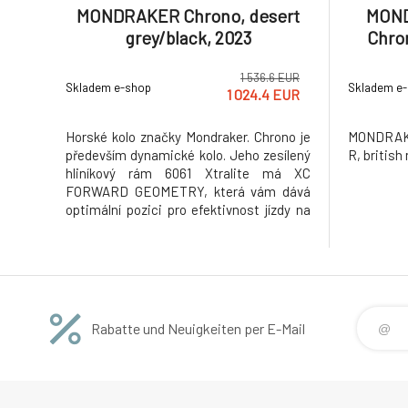
MONDRAKER Chrono, desert
MON
grey/black, 2023
Chron
g
1 536.6 EUR
Skladem e-shop
Skladem e
1 024.4 EUR
Horské kolo značky Mondraker. Chrono je
MONDRAK
především dynamické kolo. Jeho zesílený
R, british
hliníkový rám 6061 Xtralite má XC
FORWARD GEOMETRY, která vám dává
optimální pozici pro efektivnost jízdy na
kole a zároveň nabízí větší bezpečnost a
jistotu při sestupech. Je to první kolo za
cenu, které Vám umožní vychutnat si více
než 20leté znalosti ve výr
Rabatte und Neuigkeiten per E-Mail