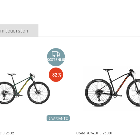
m teuersten
KOSTENLOS
-32%
2 VARIANTE
010.23021
Code: i674_010.23001