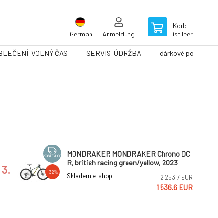
Korb
German
Anmeldung
ist leer
BLEČENÍ-VOLNÝ ČAS
SERVIS-ÚDRŽBA
dárkové poukazy
MONDRAKER MONDRAKER Chrono DC
KOSTENLOS
R, british racing green/yellow, 2023
3.
-32%
Skladem e-shop
2 253.7 EUR
1 536.6 EUR