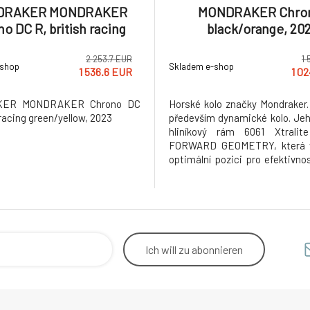
DRAKER MONDRAKER
MONDRAKER Chro
o DC R, british racing
black/orange, 20
reen/yellow, 2023
2 253.7 EUR
1 
-shop
Skladem e-shop
1 536.6 EUR
1 0
ER MONDRAKER Chrono DC
Horské kolo značky Mondraker.
 racing green/yellow, 2023
především dynamické kolo. Jeh
hliníkový rám 6061 Xtrali
FORWARD GEOMETRY, která 
optimální pozici pro efektivnos
kole a zároveň nabízí větší be
jistotu při sestupech. Je to pr
cenu, které Vám umožní vychutn
než 20leté znalosti ve výr
Ich will
zu abonnieren