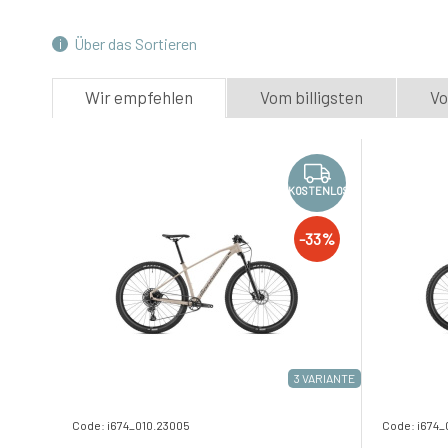
4.
-33%
Skladem e-shop
1 536.6 EUR
Über das Sortieren
1 024.4 EUR
Wir empfehlen
Vom billigsten
Vo
KOSTENLOS
-33%
3 VARIANTE
Code: i674_010.23005
Code: i674_