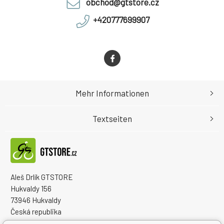
obchod@gtstore.cz
+420777699907
Mehr Informationen
Textseiten
Aleš Drlík GTSTORE
Hukvaldy 156
73946 Hukvaldy
Česká republika
Handelsregister Nr.: 68908792