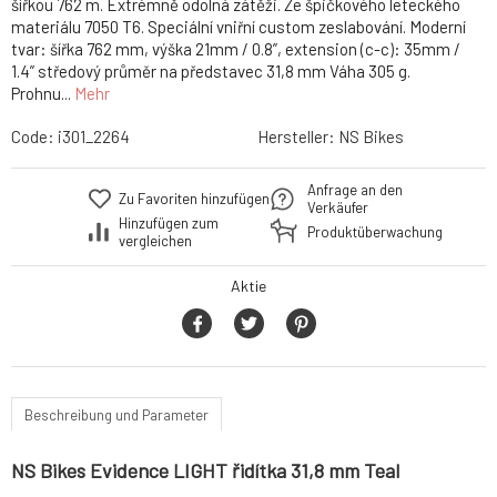
šířkou 762 m. Extrémně odolná zátěži. Ze špičkového leteckého
materiálu 7050 T6. Speciální vniřní custom zeslabování. Moderní
tvar: šířka 762 mm, výška 21mm / 0.8”, extension (c-c): 35mm /
1.4” středový průměr na představec 31,8 mm Váha 305 g.
Prohnu...
Mehr
Code:
i301_2264
Hersteller:
NS Bikes
Anfrage an den
Zu Favoriten hinzufügen
Verkäufer
Hinzufügen zum
Produktüberwachung
vergleichen
Aktie
Beschreibung und Parameter
NS Bikes Evidence LIGHT řidítka 31,8 mm Teal