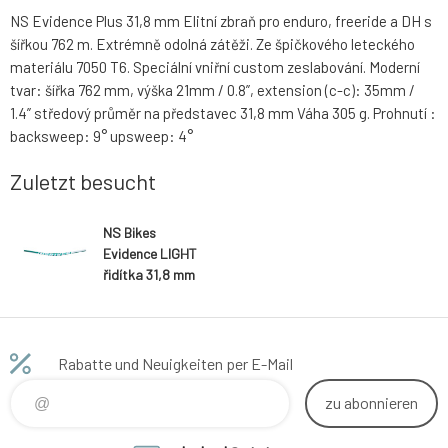
NS Evidence Plus 31,8 mm Elitní zbraň pro enduro, freeride a DH s
šířkou 762 m. Extrémně odolná zátěži. Ze špičkového leteckého
materiálu 7050 T6. Speciální vniřní custom zeslabování. Moderní
tvar: šířka 762 mm, výška 21mm / 0.8”, extension (c-c): 35mm /
1.4” středový průměr na představec 31,8 mm Váha 305 g. Prohnutí :
backsweep: 9° upsweep: 4°
Zuletzt besucht
NS Bikes
Evidence LIGHT
řidítka 31,8 mm
Teal
Rabatte und Neuigkeiten per E-Mail
zu abonnieren