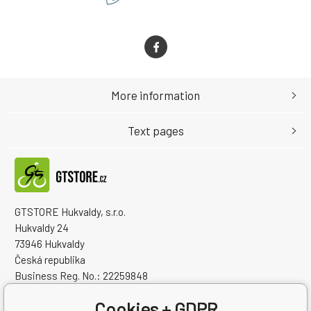
More information
Text pages
GTSTORE Hukvaldy, s.r.o.
Hukvaldy 24
73946 Hukvaldy
Česká republika
Business Reg. No.: 22259848
VAT ID: CZ22259848
Cookies + GDPR