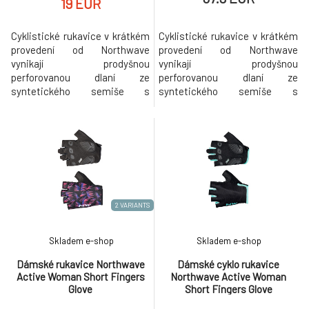
19 EUR
Cyklistické rukavice v krátkém
Cyklistické rukavice v krátkém
provedení od Northwave
provedení od Northwave
vynikají prodyšnou
vynikají prodyšnou
perforovanou dlaní ze
perforovanou dlaní ze
syntetického semiše s
syntetického semiše s
integrovanými gelovými
integrovanými gelovými
polštářky. Svršek je vyroben z
polštářky. Svršek je vyroben z
elastického polyesteru v
elastického polyesteru v
rychloschnoucím a prodyšném
rychloschnoucím a prodyšném
provedení. Stahování obvodu
provedení. Stahování obvodu
zápěstí páskem na suchý zip.
zápěstí páskem na suchý zip.
Konce prstů zapošity pro
Konce prstů zapošity pro
snadné navlékání. Silikonový
snadné navlékání. Silikonový
2 VARIANTS
potis
potis
Skladem e-shop
Skladem e-shop
Dámské rukavice Northwave
Dámské cyklo rukavice
Active Woman Short Fingers
Northwave Active Woman
Glove
Short Fingers Glove