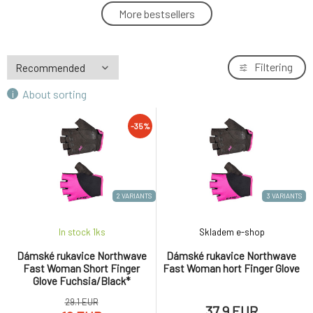
Dámské rukavice Northwave Active Woman
-35%
More bestsellers
4.
Short Finger Glove Black/Light Blue
16.2 EUR
Dámské cyklo rukavice Northwave Active
Filtering
5.
Woman Short Fingers Glove
35.2 EUR
About sorting
Dámské rukavice Northwave Active Woman
6.
-35%
Short Fingers Glove
37.4 EUR
2 VARIANTS
3 VARIANTS
In stock 1
ks
Skladem e-shop
Dámské rukavice Northwave
Dámské rukavice Northwave
Fast Woman Short Finger
Fast Woman hort Finger Glove
Glove Fuchsia/Black*
29.1 EUR
37.9 EUR