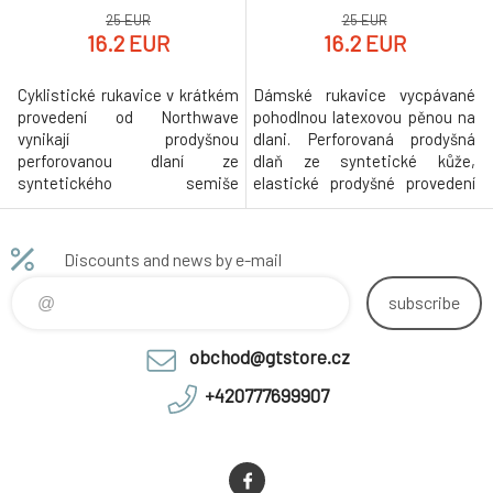
25 EUR
25 EUR
16.2 EUR
16.2 EUR
Cyklistické rukavice v krátkém
Dámské rukavice vycpávané
provedení od Northwave
pohodlnou latexovou pěnou na
vynikají prodyšnou
dlani. Perforovaná prodyšná
perforovanou dlaní ze
dlaň ze syntetické kůže,
syntetického semiše
elastické prodyšné provedení
podšívaného jemnou pěnou pro
svršku v rychloschnoucím
vyšší pohodlí při jízdě. Svršek je
provedení. Zápěstní manžeta
vyroben z elastického
na suchý zip, integrovaná
Discounts and news by e-mail
polyesteru v rychloschnoucím
utěrka na nos z mikrovláken na
a prodyšném provedení.
palcích.
subscribe
Stahování obvodu zápěstí
páskem na suchý zip. Konce
obchod@gtstore.cz
prstů zapošity pro snadné
navlékání
+420777699907