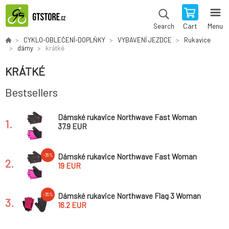
Cart
Menu
Search
CYKLO-OBLEČENÍ-DOPLŇKY
VYBAVENÍ JEZDCE
Rukavice
dámy
krátké
KRÁTKÉ
Bestsellers
Dámské rukavice Northwave Fast Woman
1.
hort Finger Glove
37.9 EUR
Dámské rukavice Northwave Fast Woman
-35%
2.
Short Finger Glove Fuchsia/Black*
19 EUR
Dámské rukavice Northwave Flag 3 Woman
-35%
3.
Short Gloves Paradise Pink
16.2 EUR