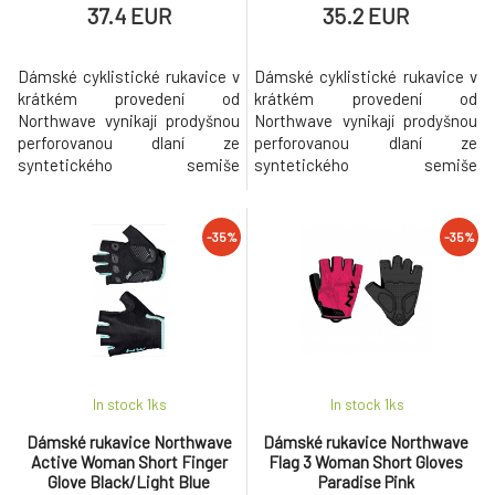
37.4 EUR
35.2 EUR
Dámské cyklistické rukavice v
Dámské cyklistické rukavice v
krátkém provedení od
krátkém provedení od
Northwave vynikají prodyšnou
Northwave vynikají prodyšnou
perforovanou dlaní ze
perforovanou dlaní ze
syntetického semiše
syntetického semiše
podšívaného jemnou pěnou pro
podšívaného jemnou pěnou pro
vyšší pohodlí při jízdě. Svršek je
vyšší pohodlí při jízdě. Svršek je
vyroben z elastického
vyroben z elastického
-35%
-35%
polyesteru v rychloschnoucím
polyesteru v rychloschnoucím
a prodyšném provedení.
a prodyšném provedení.
Stahování obvodu zápěstí
Stahování obvodu zápěstí
páskem na suchý zip. Konce
páskem na suchý zip. Konce
prstů zapošity pro snadné na
prstů zapošity pro snadné na
In stock 1
ks
In stock 1
ks
Dámské rukavice Northwave
Dámské rukavice Northwave
Active Woman Short Finger
Flag 3 Woman Short Gloves
Glove Black/Light Blue
Paradise Pink