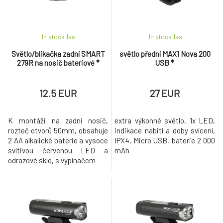
32.4 EUR
KELLYS Osvětlení set KLS NOBLE USB
8.
In stock 1
ks
In stock 1
ks
44 EUR
Světlo/blikačka zadní SMART
světlo přední MAX1 Nova 200
279R na nosič bateriové *
USB *
světlo přední MAX1 Nova 500 USB
9.
39.5 EUR
12.5 EUR
27 EUR
K montáži na zadní nosič,
extra výkonné světlo, 1x LED,
rozteč otvorů 50mm, obsahuje
indikace nabití a doby svícení,
2 AA alkalické baterie a vysoce
IPX4, Micro USB, baterie 2 000
svítivou červenou LED a
mAh
odrazové sklo, s vypínačem