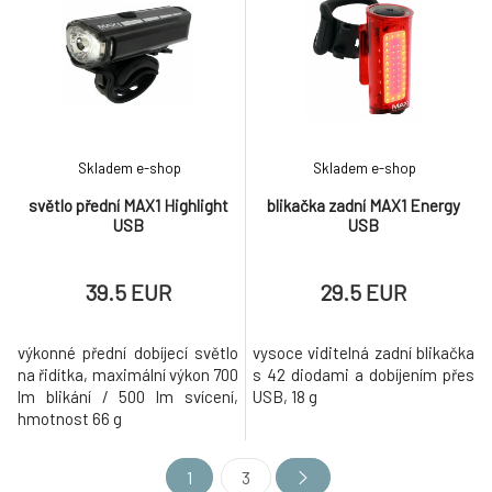
Skladem e-shop
Skladem e-shop
světlo přední MAX1 Highlight
blikačka zadní MAX1 Energy
USB
USB
39.5 EUR
29.5 EUR
výkonné přední dobíjecí světlo
vysoce viditelná zadní blikačka
na řidítka, maximální výkon 700
s 42 diodami a dobíjením přes
lm blikání / 500 lm svícení,
USB, 18 g
hmotnost 66 g
1
3