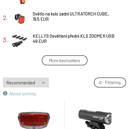
Světlo na kolo zadní ULTRATORCH CUBE,
2.
OXFORD (LED, světelný tok 25lm) *
19.5 EUR
KELLYS Osvětlení přední KLS ZOOMER USB
3.
49 EUR
KELLYS Osvětlení zadní KLS RIPPY II *
More bestsellers
4.
19.9 EUR
světlo na přilbu přední/zadní ULTRATORCH
Filtering
5.
HI-LIGHT, OXFORD (LED, světelný tok
41.7 EUR
50/15lm)
About sorting
Světlo/blikačka zadní SMART 279R na nosič
6.
bateriové *
12.5 EUR
světlo přední MAX1 Nova 200 USB
7.