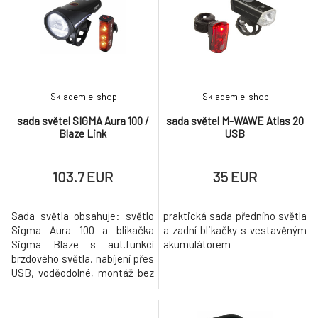
záblesk Nabíjení baterie
pomocí USB Výdrž baterie dle
módu a intenzity světl
Skladem e-shop
Skladem e-shop
sada světel SIGMA Aura 100 /
sada světel M-WAWE Atlas 20
Blaze Link
USB
103.7 EUR
35 EUR
Sada světla obsahuje: světlo
praktická sada předního světla
Sigma Aura 100 a blikačka
a zadní blikačky s vestavěným
Sigma Blaze s aut.funkcí
akumulátorem
brzdového světla, nabíjení přes
USB, voděodolné, montáž bez
nářadí