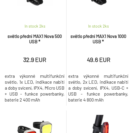
In stock 2
ks
In stock 2
ks
světlo přední MAX1 Nova 500
světlo přední MAX1 Nova 1000
USB *
USB *
32.9 EUR
49.6 EUR
extra výkonné multifunkční
extra výkonné multifunkční
světlo, 1x LED, indikace nabití
světlo, 2x LED, indikace nabití
a doby svícení, IPX4, Micro USB
a doby svícení, IPX4, USB-C +
+ USB - funkce powerbanky,
USB - funkce powerbanky,
baterie 2 400 mAh
baterie 4 800 mAh