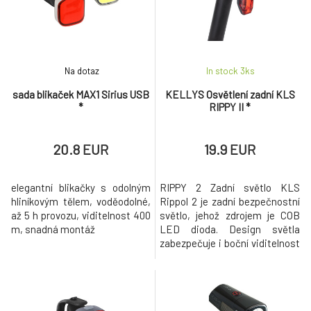
Na dotaz
In stock 3
ks
sada blikaček MAX1 Sirius USB
KELLYS Osvětlení zadní KLS
*
RIPPY II *
20.8 EUR
19.9 EUR
elegantní blikačky s odolným
RIPPY 2 Zadní světlo KLS
hliníkovým tělem, voděodolné,
Rippol 2 je zadní bezpečnostní
až 5 h provozu, viditelnost 400
světlo, jehož zdrojem je COB
m, snadná montáž
LED dioda. Design světla
zabezpečuje i boční viditelnost
jezdce a díky vertikální
nastavitelnému držáku lze
nastavit sklon podle úhlu
sedlové trubky. • COB LED