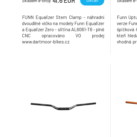
41.6 EUR
Skladem e-shop
Skladem e
FUNN Equalizer Stem Clamp - náhradní
Funn Uptu
dvoudílné víčko na modely Funn Equalizer
verze Fun
a Equalizer Zero - slitina AL6061-T6 - plně
špičková 
CNC opracováno VO prodej
kteří hle
www.dartmoor-bikes.cz
vhodná pro
ve spolup
jako jsou
Elof Lin
poskytoval