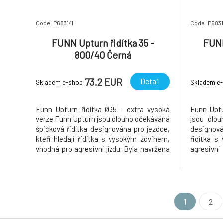
Code: P683141
Code: P683
FUNN Upturn řidítka 35 -
FUNN
800/40 Černá
73.2 EUR
Detail
Skladem e-shop
Skladem e
Funn Upturn řidítka Ø35 - extra vysoká
Funn Uptu
verze Funn Upturn jsou dlouho očekáváná
jsou dlou
špičková řidítka designována pro jezdce,
designová
kteří hledají řidítka s vysokým zdvihem,
řidítka s
vhodná pro agresivní jízdu. Byla navržena
agresivn
ve spolupráci s elitními "Funnbassadory"
spoluprác
jako jsou Jakub Vencl, Bryn Dickerson,
jako jsou
Elof Lind. Jsou navržená tak, aby
Elof Lin
poskytovala vynikajíc
poskytoval
1
2