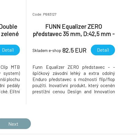
Code: P683127
 Double
FUNN Equalizer ZERO
 zelené
představec 35 mm, D:42,5 mm -
červený
82.5 EUR
Detail
Detail
Skladem e-shop
Clip MTB
Funn Equalizer ZERO představec - -
w system)
špičkový závodní lehký a extra odolný
nší plochu
Enduro představec s možností flip/flop
ní pedály
použití. Inovativní produkt, který oceněn
cké. Elitní
prestižní cenou Design and Innovation
 a odolné
Award. Připravený na nejtěžší podmínky
tegrovaným
včetně EWS. ZERO verze s nulovým
možňuje
stoupáním, kterou někteří jezdci preferují.
zání bez
Flip/Flop - můžete jej montovat
Next