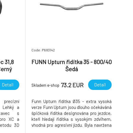
Code: P683142
c 31,8
FUNN Upturn řidítka 35 - 800/40
Černý
Šedá
73.2 EUR
Detail
Detail
Skladem e-shop
precizní
Funn Upturn řidítka Ø35 - extra vysoká
l Lehký a
verze Funn Upturn jsou dlouho očekáváná
stavec s
špičková řidítka designována pro jezdce,
pro XC a
kteří hledají řidítka s vysokým zdvihem,
metodu 3D
vhodná pro agresivní jízdu. Byla navržena
elegantním
ve spolupráci s elitními "Funnbassadory"