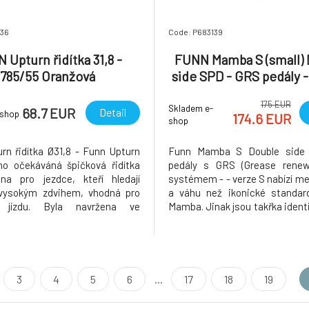
136
Code: P683139
 Upturn řidítka 31,8 -
FUNN Mamba S (small)
785/55 Oranžová
side SPD - GRS pedály -
175 EUR
Skladem e-
68.7 EUR
Detail
-shop
174.6 EUR
shop
rn řidítka Ø31,8 - Funn Upturn
Funn Mamba S Double side 
ho očekáváná špičková řidítka
pedály s GRS (Grease rene
na pro jezdce, kteří hledají
systémem - - verze S nabízí me
 vysokým zdvihem, vhodná pro
a váhu než ikonické standard
í jízdu. Byla navržena ve
Mamba. Jinak jsou takřka identi
i s elitními "Funnbassadory"
oboustranné nášlapné lehké
 Jakub Vencl, Bryn Dickerson,
pedály s velkou plochou a in
d. Jsou navržená tak, aby
systémem GRS, který u
a vynikající kontrolu a záro
jednoduché, rychlé proma
nutnosti dem
3
4
5
6
...
17
18
19