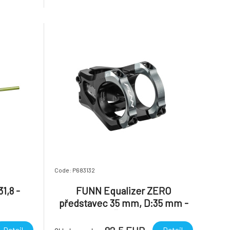
upem pro
jako jsou Jakub Vencl, Bryn Dickerson,
avec Nixie
Elof Lind. Jsou navržená tak, aby
ováhu mezi
poskytovala vynikajíc
Code: P683132
1,8 -
FUNN Equalizer ZERO
představec 35 mm, D:35 mm -
Šedý
Detail
Detail