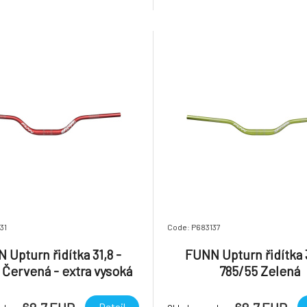
73 Triple Butted s trojitým
designem a nulovým vzest
ím) je extra tuhá a řídítka jsou
precizní ovladatelnost. Předst
 i pro nejnároč
Stem představuje ideální rovn
nízkou hmotnos
31
Code: P683137
 Upturn řidítka 31,8 -
FUNN Upturn řidítka 3
 Červená - extra vysoká
785/55 Zelená
verze
Detail