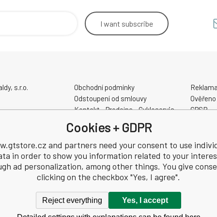
I want
subscribe
y, s.r.o.
Obchodní podmínky
Reklama
Odstoupení od smlouvy
Ověřeno
Kontakt - Prodejna - Cykloservis
GPSR
Velikostní tabulky
Cookies + GDPR
No.: 22259848
Slevové a dárkové poukazy
59848
Elektrokola AKUMO.cz
.gtstore.cz and partners need your consent to use indivi
ata in order to show you information related to your interes
ugh ad personalization, among other things. You give conse
clicking on the checkbox "Yes, I agree".
Reject everything
Yes, I accept