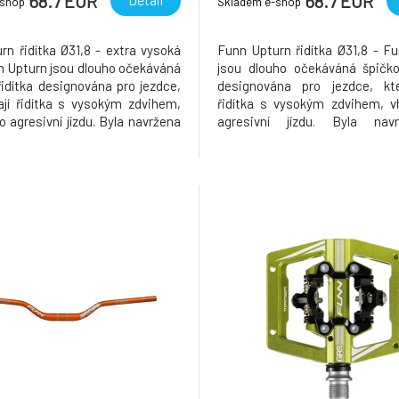
68.7 EUR
68.7 EUR
-shop
Skladem e-shop
rn řidítka Ø31,8 - extra vysoká
Funn Upturn řidítka Ø31,8 - F
n Upturn jsou dlouho očekáváná
jsou dlouho očekáváná špičko
řidítka designována pro jezdce,
designována pro jezdce, kteř
dají řidítka s vysokým zdvihem,
řidítka s vysokým zdvihem, v
 agresivní jízdu. Byla navržena
agresivní jízdu. Byla nav
ráci s elitními "Funnbassadory"
spolupráci s elitními "Funnb
 Jakub Vencl, Bryn Dickerson,
jako jsou Jakub Vencl, Bryn 
d. Jsou navržená tak, aby
Elof Lind. Jsou navržená 
a vynikaj
poskytovala vynikající kontrolu 