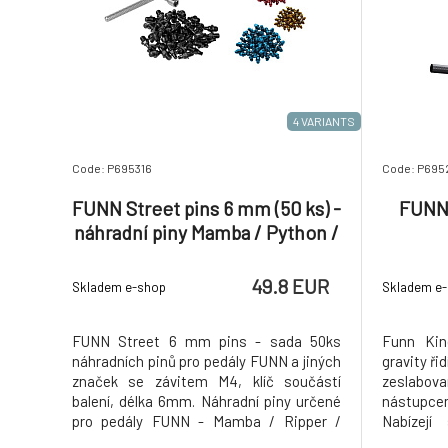
4 VARIANTS
Code: P695316
Code: P695
FUNN Street pins 6 mm (50 ks) -
FUNN 
náhradní piny Mamba / Python /
R
49.8 EUR
Skladem e-shop
Skladem e
FUNN Street 6 mm pins - sada 50ks
Funn Kin
náhradních pinů pro pedály FUNN a jiných
gravity řid
značek se závitem M4, klíč součástí
zeslabova
balení, délka 6mm. Náhradní piny určené
nástupcem
pro pedály FUNN - Mamba / Ripper /
Nabízejí
Python, které pasují i do jiných se stejným
Použitá š