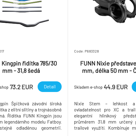
217
Code: P683328
Kingpin řidítka 785/30
FUNN Nixie představe
mm - 31,8 šedá
mm, délka 50 mm - 
73.2 EUR
44.9 EUR
Detail
-shop
Skladem e-shop
gpin Špičková závodní široká
Nixie Stem – lehkost a 
ítka z elitní slitiny a trojnásobně
ovladatelnost pro XC a trai
ná. Řidítka FUNN Kingpin jsou
elegantní hliníkový před
 legendárního modelu Fatboy.
průměrem 31,8 mm určený 
 stejně odladěnou geometrii.
trailové využití. Kombinuje 
pičková slitina (Supreme 7 -
kování pro vysokou tuhost s 