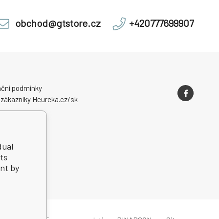
obchod@gtstore.cz
+420777699907
ční podmínky
 zákazníky Heureka.cz/sk
dual
ts
nt by