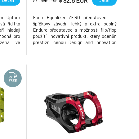
82.5 EUR
Skladem e-shop
unn Upturn
Funn Equalizer ZERO představec - -
vá řidítka
špičkový závodní lehký a extra odolný
í hledají
Enduro představec s možností flip/flop
hodná pro
použití. Inovativní produkt, který oceněn
ržena ve
prestižní cenou Design and Innovation
assadory"
Award. Připravený na nejtěžší podmínky
Dickerson,
včetně EWS. ZERO verze s nulovým
tak, aby
stoupáním, kterou někteří jezdci preferují.
a záro
Flip/Flop - můžete jej montovat
FREE