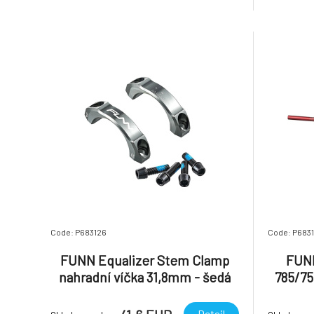
závitem M4. Klíč na piny je součástí
AL7050 T
balení Specifikace Délka: 6mm Závit: M4
zeslabován
Balení: 50 ks Barva: zlatá, mo
tak vhodná
Code: P683126
Code: P6831
FUNN Equalizer Stem Clamp
FUNN
nahradní víčka 31,8mm - šedá
785/75
Detail