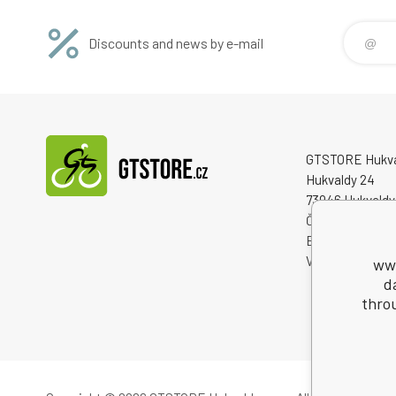
Discounts and news by e-mail
GTSTORE Hukvald
Hukvaldy 24
73946 Hukvaldy
Česká republika
Business Reg. 
VAT ID: CZ222
www
d
thro