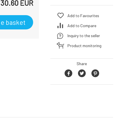
30.60
EUR
Add to Favourites
he basket
Add to Compare
Inquiry to the seller
Product monitoring
Share