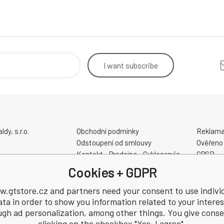
I want
subscribe
y, s.r.o.
Obchodní podmínky
Reklama
Odstoupení od smlouvy
Ověřeno
Kontakt - Prodejna - Cykloservis
GPSR
Velikostní tabulky
Cookies + GDPR
No.: 22259848
Slevové a dárkové poukazy
59848
Elektrokola AKUMO.cz
.gtstore.cz and partners need your consent to use indivi
ata in order to show you information related to your interes
ugh ad personalization, among other things. You give conse
clicking on the checkbox "Yes, I agree".