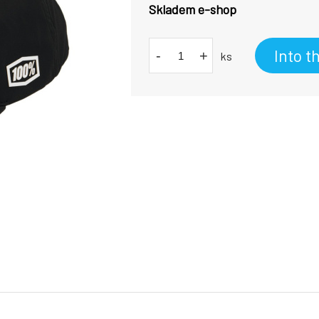
Skladem e-shop
Into t
-
+
ks