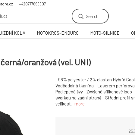
tore.cz
+420777699907
Search
JÍZDNÍ KOLA
MOTOKROS-ENDURO
MOTO-SILNICE
O
černá/oranžová (vel. UNI)
- 98% polyester / 2% elastan Hybrid Cool 
Voděodolná tkanina - Laserem perforovan
Podlepené švy - Zvýšené silikonové logo -
svorkou na zadní straně - Střední profil 
velikost...
more
25.