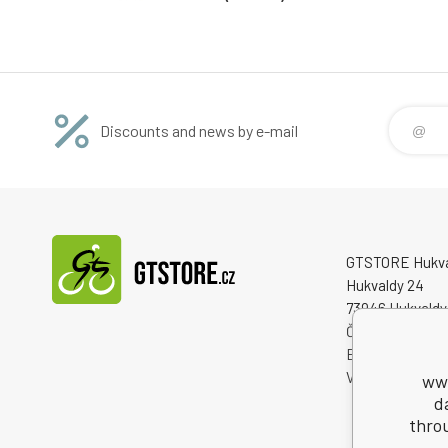
Discounts and news by e-mail
GTSTORE Hukvald
Hukvaldy 24
73946 Hukvaldy
Česká republika
Business Reg. 
VAT ID: CZ222
www
d
thro