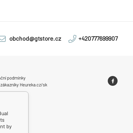
obchod@gtstore.cz
+420777699907
ční podmínky
 zákazníky Heureka.cz/sk
dual
ts
nt by