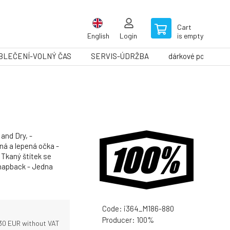
Cart
English
Login
is empty
BLEČENÍ-VOLNÝ ČAS
SERVIS-ÚDRŽBA
dárkové poukazy
and Dry, -
á a lepená očka -
 Tkaný štítek se
snapback - Jedna
Code:
i364_M186-880
Producer:
100%
30
EUR without VAT