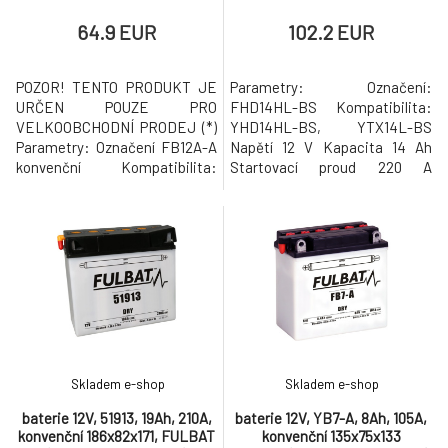
technologie, FULBAT
150x87x145 (aktivovaná ve
64.9 EUR
102.2 EUR
výrobě)
POZOR! TENTO PRODUKT JE
Parametry: Označení:
URČEN POUZE PRO
FHD14HL-BS Kompatibilita:
VELKOOBCHODNÍ PRODEJ (*)
YHD14HL-BS, YTX14L-BS
Parametry: Označení FB12A-A
Napětí 12 V Kapacita 14 Ah
konvenční Kompatibilita:
Startovací proud 220 A
YB12A-A Napětí 12 V Kapacita
Rozměry 150 x 87 x 145 mm
12 Ah Startovací proud 155 A
Pólování: - / + (plus vpravo)
Rozměry 134 x 80 x 160 mm
Váha 4,6 kg Vlastnosti: Nová
Pólování: + / - (plus vlevo) Váha
inovativní GEL technologie, je
3,98 kg (*) Prodej baterií v
možno instalovat v poloze na
nezprovozněném stavu s
boku Připravená k okamžitému
ampulí kyseliny sírové, stejně
použití, snadná instalace
tak jak
Vhodná do chl
Skladem e-shop
Skladem e-shop
baterie 12V, 51913, 19Ah, 210A,
baterie 12V, YB7-A, 8Ah, 105A,
konvenční 186x82x171, FULBAT
konvenční 135x75x133