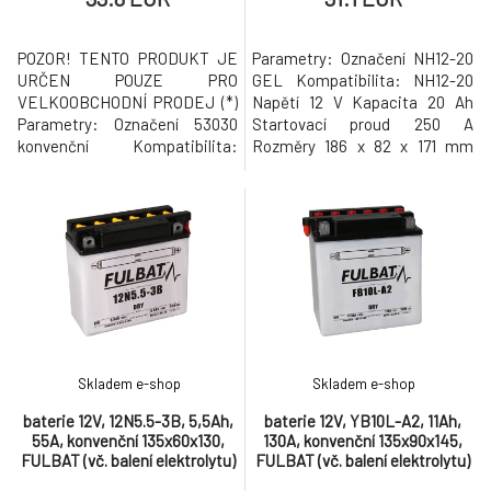
POZOR! TENTO PRODUKT JE
Parametry: Označení NH12-20
URČEN POUZE PRO
GEL Kompatibilita: NH12-20
VELKOOBCHODNÍ PRODEJ (*)
Napětí 12 V Kapacita 20 Ah
Parametry: Označení 53030
Startovací proud 250 A
konvenční Kompatibilita:
Rozměry 186 x 82 x 171 mm
53030 Napětí 12 V Kapacita 30
Pólování: - / + (plus vpravo)
Ah Startovací proud 300 A
Váha 5,55 kg Vlastnosti a
Rozměry 186 x 130 x 171 mm
funkce: Nová inovativní GEL
Pólování: - / + (plus vpravo)
technologie Z materiálu
Váha 8,21 kg (*) Prodej baterií v
odolného proti vibracím Odolná
nezprovozněném stavu s
proti úniku elektrolytu a
ampulí kyseliny sírové, stejně
samozřejmě bezúdržbová O 30
tak jako
% výkonějš
Skladem e-shop
Skladem e-shop
baterie 12V, 12N5.5-3B, 5,5Ah,
baterie 12V, YB10L-A2, 11Ah,
55A, konvenční 135x60x130,
130A, konvenční 135x90x145,
FULBAT (vč. balení elektrolytu)
FULBAT (vč. balení elektrolytu)