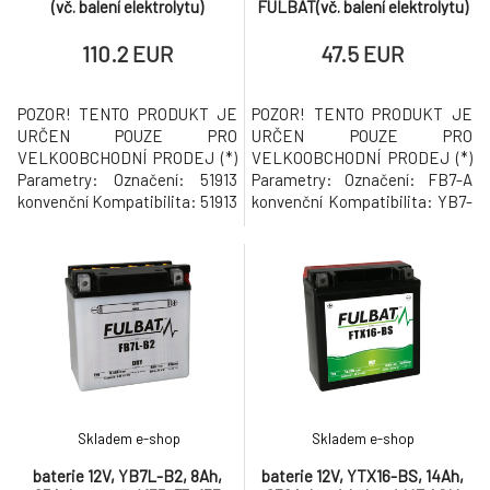
(vč. balení elektrolytu)
FULBAT(vč. balení elektrolytu)
110.2 EUR
47.5 EUR
POZOR! TENTO PRODUKT JE
POZOR! TENTO PRODUKT JE
URČEN POUZE PRO
URČEN POUZE PRO
VELKOOBCHODNÍ PRODEJ (*)
VELKOOBCHODNÍ PRODEJ (*)
Parametry: Označení: 51913
Parametry: Označení: FB7-A
konvenční Kompatibilita: 51913
konvenční Kompatibilita: YB7-
Napětí 12 V Kapacita 19 Ah
A Napětí 12 V Kapacita 8 Ah
Startovací proud 210 A
Startovací proud 105 A
Rozměry 186 x 82 x 171 mm
Rozměry 135 x 75 x 133 mm
Pólování: - / + (plus vpravo)
Pólování: + / - (plus vlevo) Váha
Váha 6,08 kg (*) Prodej baterií v
2,74 kg (*) Prodej baterií v
nezprovozněném stavu s
nezprovozněném stavu s
ampulí kyseliny sírové, stejně
ampulí kyseliny sírové, stejně
tak jak
tak jako pro
Skladem e-shop
Skladem e-shop
baterie 12V, YB7L-B2, 8Ah,
baterie 12V, YTX16-BS, 14Ah,