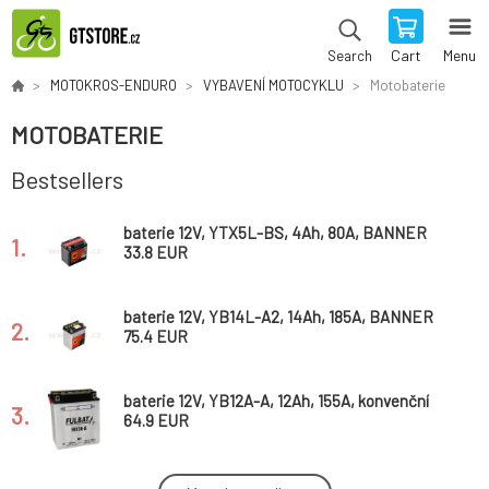
Cart
Menu
Search
MOTOKROS-ENDURO
VYBAVENÍ MOTOCYKLU
Motobaterie
MOTOBATERIE
Bestsellers
baterie 12V, YTX5L-BS, 4Ah, 80A, BANNER
1.
Bike Bull AGM 114x71x106
33.8 EUR
baterie 12V, YB14L-A2, 14Ah, 185A, BANNER
2.
Bike Bull 134x89x166
75.4 EUR
baterie 12V, YB12A-A, 12Ah, 155A, konvenční
3.
134x80x160, FULBAT (vč. balení elektrolytu)
64.9 EUR
baterie 12V, YB5L-B, 5Ah, 50A, BANNER Bike