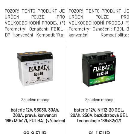
POZOR! TENTO PRODUKT JE
POZOR! TENTO PRODUKT JE
URČEN POUZE PRO
URČEN POUZE PRO
VELKOOBCHODNÍ PRODEJ (*)
VELKOOBCHODNÍ PRODEJ (*)
Parametry: Označení: FB10L-
Parametry: Označení: FB9L-B
BP konvenční Kompatibilita:
konvenční Kompatibilita:
YB10L-BP Napětí 12 V
YB9L-B Napětí 12 V Kapacita 9
Kapacita 11 Ah Startovací
Ah Startovací proud 115 A
proud 165 A Rozměry 135 x 90 x
Rozměry 135 x 75 x 139 mm
145 mm Pólování: - / + (plus
Pólování: - / + (plus vpravo)
vpravo) Váha 3,73 kg (*) Prodej
Váha 2,91 kg (*) Prodej baterií v
baterií v nezprovozněném
nezprovozněném stavu s
stavu s ampulí kyseliny sírové,
ampulí kyseliny sírové, stejně
stejně tak
tak jak
Skladem e-shop
Skladem e-shop
baterie 12V, 53030, 30Ah,
baterie 12V, NH12-20 GEL,
300A, pravá, konvenční
20Ah, 250A, bezúdržbová GEL
186x130x171, FULBAT (vč. balení
technologie 186x82x171
elektrolytu)
FULBAT (aktivovaná ve výrobě)
99.8 EUR
91.1 EUR