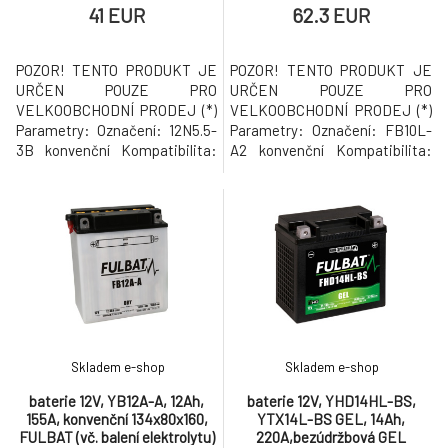
41 EUR
62.3 EUR
POZOR! TENTO PRODUKT JE
POZOR! TENTO PRODUKT JE
URČEN POUZE PRO
URČEN POUZE PRO
VELKOOBCHODNÍ PRODEJ (*)
VELKOOBCHODNÍ PRODEJ (*)
Parametry: Označení: 12N5.5-
Parametry: Označení: FB10L-
3B konvenční Kompatibilita:
A2 konvenční Kompatibilita:
12N5.5-3B Napětí 12 V
YB10L-A2 Napětí 12 V Kapacita
Kapacita 5,5 Ah Startovací
11 Ah Startovací proud 130 A
proud 55 A Rozměry 135 x 60 x
Rozměry 135 x 90 x 145 mm
130 mm Pólování: - / + (plus
Pólování: - / + (plus vpravo)
vpravo) Váha 2,27 kg (*) Prodej
Váha 3,59 kg (*) Prodej baterií v
baterií v nezprovozněném
nezprovozněném stavu s
stavu s ampulí kyseliny sírové,
ampulí kyseliny sírové, stejně
stejně ta
tak
Skladem e-shop
Skladem e-shop
baterie 12V, YB12A-A, 12Ah,
baterie 12V, YHD14HL-BS,
155A, konvenční 134x80x160,
YTX14L-BS GEL, 14Ah,
FULBAT (vč. balení elektrolytu)
220A,bezúdržbová GEL