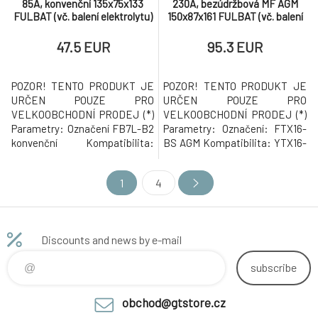
85A, konvenční 135x75x133
230A, bezúdržbová MF AGM
FULBAT (vč. balení elektrolytu)
150x87x161 FULBAT (vč. balení
elektrolytu)
47.5 EUR
95.3 EUR
POZOR! TENTO PRODUKT JE
POZOR! TENTO PRODUKT JE
URČEN POUZE PRO
URČEN POUZE PRO
VELKOOBCHODNÍ PRODEJ (*)
VELKOOBCHODNÍ PRODEJ (*)
Parametry: Označení FB7L-B2
Parametry: Označení: FTX16-
konvenční Kompatibilita:
BS AGM Kompatibilita: YTX16-
YB7L-B2 Napětí 12 V Kapacita
BS Napětí 12 V Kapacita 14 Ah
8 Ah Startovací proud 85 A
Startovací proud 230 A
1
4
Rozměry 135 x 75 x 133 mm
Rozměry 150 x 87 x 161 mm
Pólování: - / + (plus vpravo)
Pólování: + / - (plus vlevo) Váha
Váha 2,96 kg (*) Prodej baterií v
5,17 kg (*) Prodej baterií v
nezprovozněném stavu s
nezprovozněném stavu s
Discounts and news by e-mail
ampulí kyseliny sírové, stejně
ampulí kyseliny sírové, stejně
tak jak
tak jako
subscribe
obchod@gtstore.cz