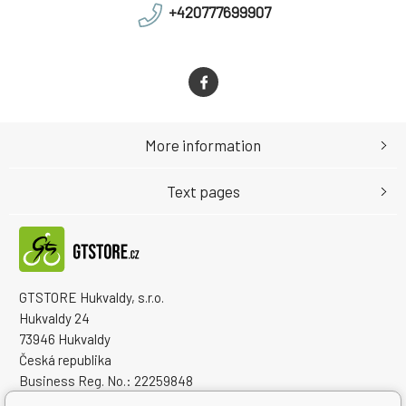
+420777699907
More information
Text pages
GTSTORE Hukvaldy, s.r.o.
Hukvaldy 24
73946 Hukvaldy
Česká republika
Business Reg. No.: 22259848
VAT ID: CZ22259848