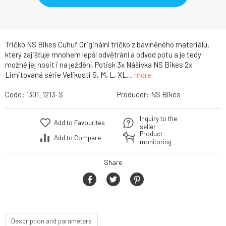
Tričko NS Bikes Cuhuf Originální tričko z bavlněného materiálu,
který zajišťuje mnohem lepší odvětrání a odvod potu a je tedy
možné jej nosit i na ježdění. Potisk 3x Nášivka NS Bikes 2x
Limitovaná série Velikosti S, M, L, XL....
more
Code:
i301_1213-S
Producer:
NS Bikes
Inquiry to the
Add to Favourites
seller
Product
Add to Compare
monitoring
Share
Description and parameters