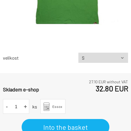
velikost
27.10
EUR without VAT
32.80
EUR
Skladem e-shop
-
+
ks
Essox
Into the basket