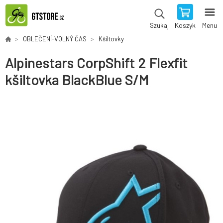
Koszyk
Menu
Szukaj
OBLEČENÍ-VOLNÝ ČAS
Kšiltovky
Alpinestars CorpShift 2 Flexfit
kšiltovka BlackBlue S/M