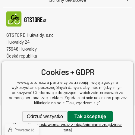
GTSTORE Hukvaldy, s.r.o.
Hukvaldy 24
73946 Hukvaldy
Česká republika
Numer identyfikacyjny firmy: 22259848
NIP: CZ22259848
Cookies + GDPR
www.gtstore.cz a partnerzy potrzebują Twojej zgody na
wykorzystanie poszczególnych danych, aby móc między innymi
pokazywać Ci informacje dotyczące Twoich zainteresowań za
pomocą personalizacji reklam. Zgoda zostanie udzielona poprzez
kliknięcie na pole "Tak, zgadzam się".
Copyright © 2026 GTSTORE Hukvaldy, s.r.o.
Odrzuć wszystko
Tak akceptuję
Wszelkie prawa zastrzeżone.
Szczegółowe ustawienia wraz z objaśnieniami znajdziesz
Oprogramowanie e-commerce
BINARGON.cz
-
Mapa strony
Prywatność
tutaj