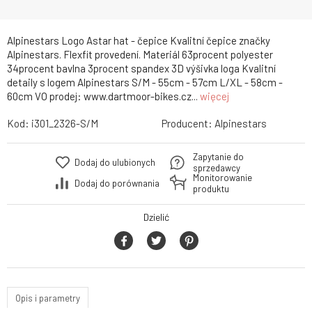
Alpinestars Logo Astar hat - čepice Kvalitní čepice značky
Alpinestars. Flexfit provedení. Materiál 63procent polyester
34procent bavlna 3procent spandex 3D výšivka loga Kvalitní
detaily s logem Alpinestars S/M - 55cm - 57cm L/XL - 58cm -
60cm VO prodej: www.dartmoor-bikes.cz...
więcej
Kod:
i301_2326-S/M
Producent:
Alpinestars
Zapytanie do
Dodaj do ulubionych
sprzedawcy
Monitorowanie
Dodaj do porównania
produktu
Dzielić
Opis i parametry