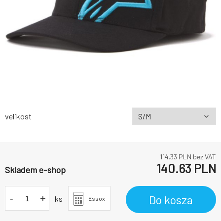
velikost
114.33
PLN bez VAT
140.63
PLN
Skladem e-shop
-
+
Do kosza
ks
Essox