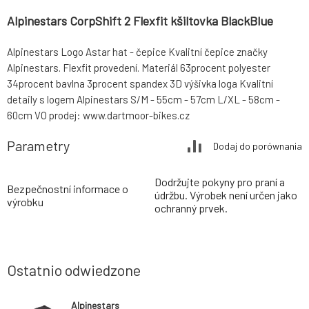
Alpinestars CorpShift 2 Flexfit kšiltovka BlackBlue
Alpinestars Logo Astar hat - čepice Kvalitní čepice značky
Alpinestars. Flexfit provedení. Materiál 63procent polyester
34procent bavlna 3procent spandex 3D výšivka loga Kvalitní
detaily s logem Alpinestars S/M - 55cm - 57cm L/XL - 58cm -
60cm VO prodej: www.dartmoor-bikes.cz
Parametry
Dodaj do porównania
Dodržujte pokyny pro praní a
Bezpečnostní informace o
údržbu. Výrobek není určen jako
výrobku
ochranný prvek.
Ostatnio odwiedzone
Alpinestars