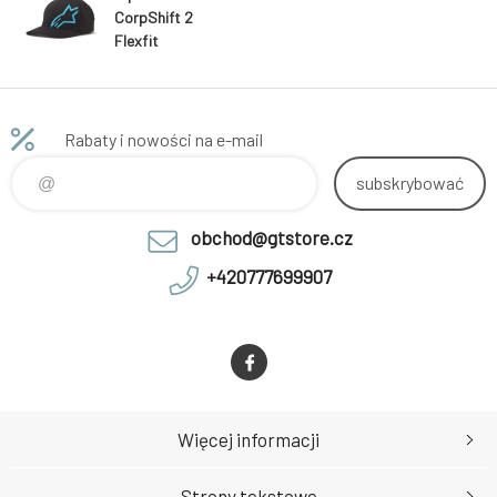
CorpShift 2
Flexfit
kšiltovka
BlackBlue
Rabaty i nowości na e-mail
subskrybować
obchod@gtstore.cz
+420777699907
Więcej informacji
Strony tekstowe