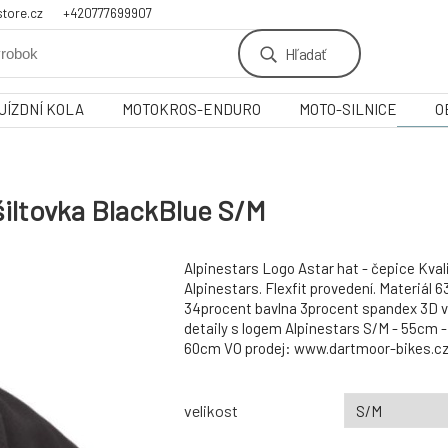
tore.cz
+420777699907
Hľadať
JÍZDNÍ KOLA
MOTOKROS-ENDURO
MOTO-SILNICE
O
kšiltovka BlackBlue S/M
Alpinestars Logo Astar hat - čepice Kval
Alpinestars. Flexfit provedení. Materiál 
34procent bavlna 3procent spandex 3D vý
detaily s logem Alpinestars S/M - 55cm 
60cm VO prodej: www.dartmoor-bikes.cz.
velikost