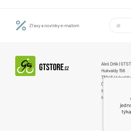
Zľavy a novinky e-mailom
Aleš Drlík | GT
Hukvaldy 156
73946 Hukvaldy
Česká republika
IČO: 68908792
IČ DPH (DIČ): 
jedn
týka