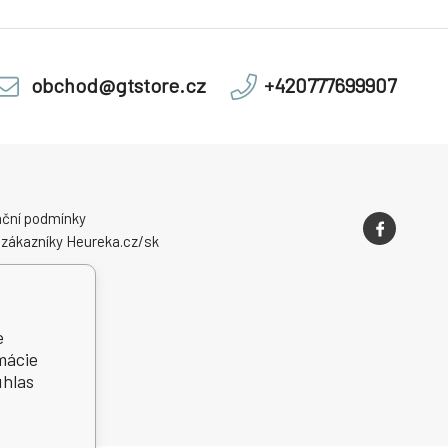
obchod@gtstore.cz
+420777699907
ční podmínky
 zákazníky Heureka.cz/sk
e
mácie
úhlas