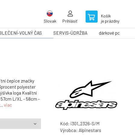
Košík
Slovak
Prihlásiť
je prázdny
BLEČENÍ-VOLNÝ ČAS
SERVIS-ÚDRŽBA
dárkové poukazy
itní čepice značky
63procent polyester
šivka loga Kvalitní
- 57cm L/XL - 58cm -
..
viac
Kód:
i301_2326-S/M
Výrobca:
Alpinestars