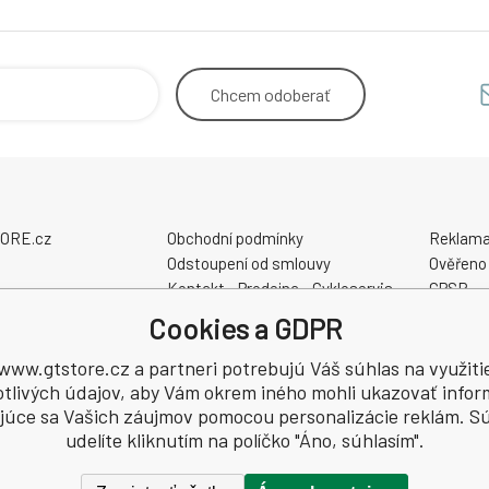
Chcem
odoberať
STORE.cz
Obchodní podmínky
Reklama
Odstoupení od smlouvy
Ověřeno
Kontakt - Prodejna - Cykloservis
GPSR
Velikostní tabulky
Cookies a GDPR
Slevové a dárkové poukazy
CZ7405084940
Elektrokola AKUMO.cz
www.gtstore.cz a partneri potrebujú Váš súhlas na využiti
otlivých údajov, aby Vám okrem iného mohli ukazovať infor
júce sa Vašich záujmov pomocou personalizácie reklám. S
udelíte kliknutím na políčko "Áno, súhlasím".