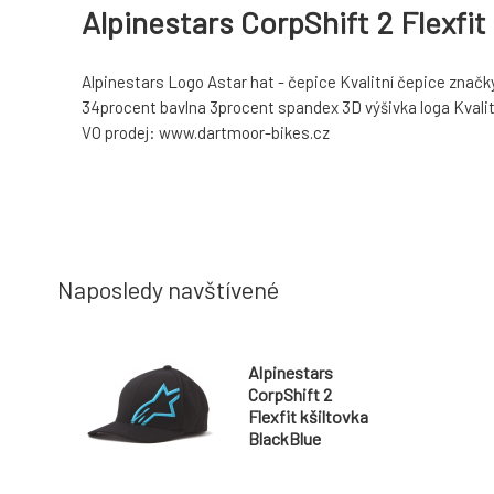
Alpinestars CorpShift 2 Flexfit
Alpinestars Logo Astar hat - čepice Kvalitní čepice značky
34procent bavlna 3procent spandex 3D výšivka loga Kvali
VO prodej: www.dartmoor-bikes.cz
Naposledy navštívené
Alpinestars
CorpShift 2
Flexfit kšiltovka
BlackBlue