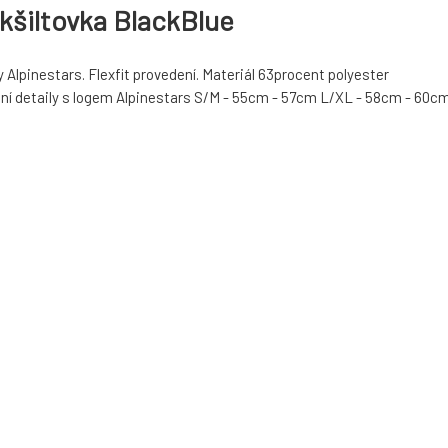
 kšiltovka BlackBlue
 Alpinestars. Flexfit provedení. Materiál 63procent polyester
tní detaily s logem Alpinestars S/M - 55cm - 57cm L/XL - 58cm - 60c