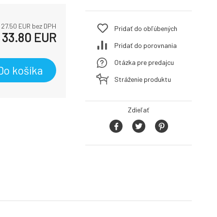
27.50
EUR bez DPH
Pridať do obľúbených
33.80
EUR
Pridať do porovnania
Otázka pre predajcu
Do košíka
Stráženie produktu
Zdieľať