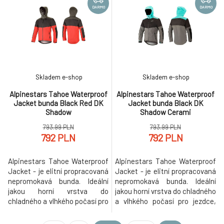
vlastnosti: - vhodné řešení pro
vhodná do jakéhokoliv počasí.
DARMO
DARMO
nejchladnější období roku na
Ženy jistě ocení možnost
zimní, podzimní a jarní ježdění
nastavení obvodu pomocí zipů
(Trail, All-Mountain, En
- bunda se tak při jízdě nebude
vyhrnovat
Skladem e-shop
Skladem e-shop
Alpinestars Tahoe Waterproof
Alpinestars Tahoe Waterproof
Jacket bunda Black Red DK
Jacket bunda Black DK
Shadow
Shadow Cerami
793.99 PLN
793.99 PLN
792 PLN
792 PLN
Alpinestars Tahoe Waterproof
Alpinestars Tahoe Waterproof
Jacket - je elitní propracovaná
Jacket - je elitní propracovaná
nepromokavá bunda. Ideální
nepromokavá bunda. Ideální
jakou horní vrstva do
jakou horní vrstva do chladného
chladného a vlhkého počasí pro
a vlhkého počasí pro jezdce,
jezdce, kteří potřebují extra
kteří potřebují extra odolnou a
odolnou a přitom lehkou,
přitom lehkou, komfortní,