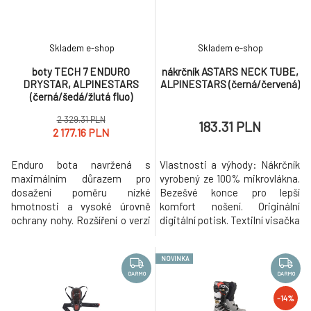
Skladem e-shop
Skladem e-shop
boty TECH 7 ENDURO
nákrčník ASTARS NECK TUBE,
DRYSTAR, ALPINESTARS
ALPINESTARS (černá/červená)
(černá/šedá/žlutá fluo)
2 329.31 PLN
183.31 PLN
2 177.16 PLN
Enduro bota navržená s
Vlastnosti a výhody: Nákrčník
maximálním důrazem pro
vyrobený ze 100% mikrovlákna.
dosažení poměru nízké
Bezešvé konce pro lepší
hmotnosti a vysoké úrovně
komfort nošení. Originální
ochrany nohy. Rozšíření o verzi
digitální potisk. Textilní visačka
s klimatickou membránou
na spodním lemu.
Drystar® posouvá tento model
NOVINKA
boty do kategorie univerzálních
bot, vhodných nejen pro
DARMO
DARMO
příznivce hard endura, ale i pro
-14%
kategorie cestovních