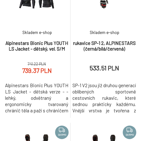
pevná na potřebných místech
zprostředkovává lepší
a měkká a poddajná na okrajích
flexibilitu pohybu a chrání patu
a hraně páteřové vložk
s achillovkou. Pryžové teplu a
oděru odoln
Skladem e-shop
Skladem e-shop
Alpinestars Bionic Plus YOUTH
rukavice SP-1 2, ALPINESTARS
LS Jacket - dětský, vel. S/M
(černá/bílá/červená)
741.22 PLN
533.51 PLN
739.37 PLN
Alpinestars Bionic Plus YOUTH
SP-1 V2 jsou již druhou generací
LS Jacket - dětská verze - -
oblíbených sportovně
lehký, odvětraný a
cestovních rukavic, které
ergonomicky tvarovaný
sednou prakticky každému.
chránič těla a paží s chráničem
Vnější vrstva je tvořena z
páteře, hrudi, loktů, ramen a
prvotřídní kůže v kombinaci s
výškově nastavitelným
koženými streč panely, které
ledvinovým pásem. Bez rukávů.
zajišťují pohodlí pohybu.
YNS / BNS kompatibilní.
Semišové boční výztuže
DARMO
DARMO