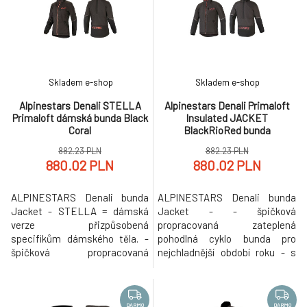
Chránič páteře z vysoce
zajišťují zvýšenou ochranu proti
výkonných polymerů je
prodření a opotřebení.
flexibilní, velmi lehký a přitom
Rukavice mají perforované
plně chrání (CE cert
části pro lepší p
Skladem e-shop
Skladem e-shop
Alpinestars Denali STELLA
Alpinestars Denali Primaloft
Primaloft dámská bunda Black
Insulated JACKET
Coral
BlackRioRed bunda
882.23 PLN
882.23 PLN
880.02 PLN
880.02 PLN
ALPINESTARS Denali bunda
ALPINESTARS Denali bunda
Jacket - STELLA = dámská
Jacket - - špičková
verze přizpůsobená
propracovaná zateplená
specifikům dámského těla. -
pohodlná cyklo bunda pro
špičková propracovaná
nejchladnější období roku - s
zateplená pohodlná cyklo
termálními panely ze
bunda pro nejchladnější období
špičkového materiálu
roku - s termálními panely ze
Primaloft, s řízenou ventilací,
DARMO
DARMO