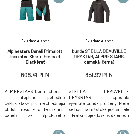
špičkového materiálu
elastickými díly a dostatkem
Primaloft, s řízenou ventilací,
kapes. Vhodná nejen na
elastickými díly a dostatkem
cyklistiku, ale i další aktivity.
kapes. Vhodná nejen na
Klíčové vlastnosti: - vhodné
cyklistiku, ale i další akti
řešení pro nejchladnější
Skladem e-shop
Skladem e-shop
Alpinestars Denali Primaloft
bunda STELLA DEAUVILLE
Insulated Shorts Emerald
DRYSTAR, ALPINESTARS,
Black krať
dámská (černá)
608.41 PLN
851.97 PLN
ALPINESTARS Denali shorts -
STELLA DEAUVELLE
- zateplené pohodlné
DRYSRTAR je speciálě
cyklokraťasy pro nejchladnější
vyvinutá bunda pro ženy, která
období roku - s termálními
se hodí na městské ježdění, ale
panely ze špičkového
i kratší dojezdové vzdálenosti
materiálu Primaloft, s řízenou
na skútru. Díky odnímatelné
ventilací, elastickými díly a
termální vložce a klimatické
odolnými 400D panely. Klíčové
membráně Drystar je bunda