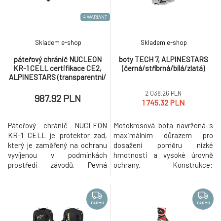
motocyklů. Vlastnosti a
výhody: Odlehčená obšívka
4 WARIANT
Skladem e-shop
Skladem e-shop
páteřový chránič NUCLEON
boty TECH 7, ALPINESTARS
KR-1 CELL certifikace CE2,
(černá/stříbrná/bílá/zlatá)
ALPINESTARS (transparentní/
šedá/červená/černá) 2026
2 038.26 PLN
987.92 PLN
1 745.32 PLN
Páteřový chránič NUCLEON
Motokrosová bota navržená s
KR-1 CELL je protektor zad,
maximálním důrazem pro
který je zaměřený na ochranu
dosažení poměru nízké
vyvíjenou v podmínkách
hmotnosti a vysoké úrovně
prostředí závodů. Pevná
ochrany. Konstrukce:
plastová struktura protektoru
Odlehčená obšívka ze
s anatomickým tvarem,
syntetické kůže s plochami v
přizpůsobeným pro sportovní
provedení z odolného
jízdu, je díky technologii
termoplastu. Patentovaný
DARMO
DARMO
NUCLEON CELL prodyšná,
systém kotníkového kloubu