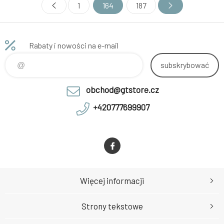
1
164
187
komfortní, nepromokavou,
nepromokavou, větru odolnou a
větru odolnou a výborně
výborně odvětranou bundu
odvětranou bundu Určená na
Určená na All Mountain,
All Mountain, Enduro, freeride
Enduro, freeride či XC.
Rabaty i nowości na e-mail
či XC. Špičkové materiály a
Špičkové materiály a zpracová
zpracová
subskrybować
obchod@gtstore.cz
+420777699907
Więcej informacji
Strony tekstowe