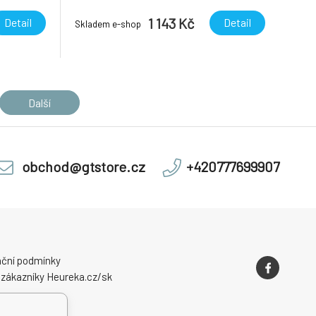
1 143 Kč
Detail
Detail
Skladem e-shop
Další
obchod@gtstore.cz
+420777699907
ční podmínky
 zákazníky Heureka.cz/sk