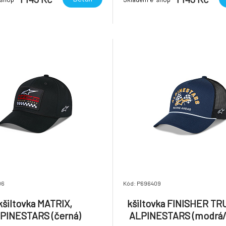
06
Kód: P696409
kšiltovka MATRIX,
kšiltovka FINISHER T
PINESTARS (černá)
ALPINESTARS (modrá/