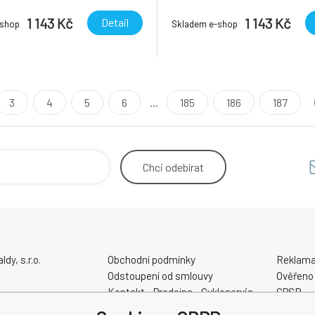
1 143 Kč
1 143 Kč
Detail
-shop
Skladem e-shop
3
4
5
6
...
185
186
187
Chci
odebírat
y, s.r.o.
Obchodní podmínky
Reklama
Odstoupení od smlouvy
Ověřeno
Kontakt - Prodejna - Cykloservis
GPSR
Velikostní tabulky