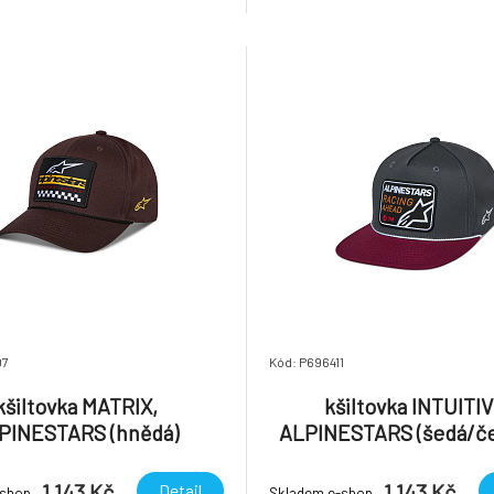
07
Kód: P696411
kšiltovka MATRIX,
kšiltovka INTUITIV
PINESTARS (hnědá)
ALPINESTARS (šedá/če
1 143 Kč
1 143 Kč
Detail
-shop
Skladem e-shop