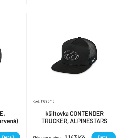
Kód: P696415
E,
kšiltovka CONTENDER
rvená)
TRUCKER, ALPINESTARS
(černá/černá)
1 143 Kč
Detail
Detail
Skladem e-shop