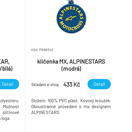
Kód: P696542
EAR,
klíčenka MX, ALPINESTARS
bílá)
(modrá)
433 Kč
Detail
Detail
Skladem e-shop
olyesteru.
Složení: 100% PVC plast. Kovový kroužek.
 Možnost
Oboustranné provedení s mx designem
slitinové
ALPINESTARS.
 loga.