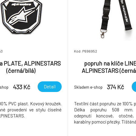
53
Kód: P696952
ka PLATE, ALPINESTARS
popruh na klíče LIN
(černá/bílá)
ALPINESTARS (černá/
433 Kč
374 Kč
Detail
-shop
Skladem e-shop
100% PVC plast. Kovový kroužek.
Textilní část popruhu ze 100% p
né provedení ve stylu číselné
Délka popruhu 508 mm.
ALPINESTARS.
odepnutí koncové, otočné, 
karabiny pomocí přezky. Tištěná