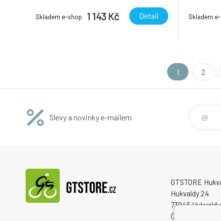
(červená/bílá)
1 143 Kč
Detail
Skladem e-shop
Skladem e
1
2
Slevy a novinky e-mailem
GTSTORE Hukvald
Hukvaldy 24
73946 Hukvaldy
Česká republika