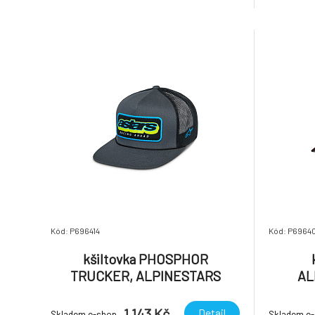
Kód: P696414
Kód: P6964
kšiltovka PHOSPHOR
TRUCKER, ALPINESTARS
AL
(šedá/černá)
1 143 Kč
Detail
Skladem e-shop
Skladem e