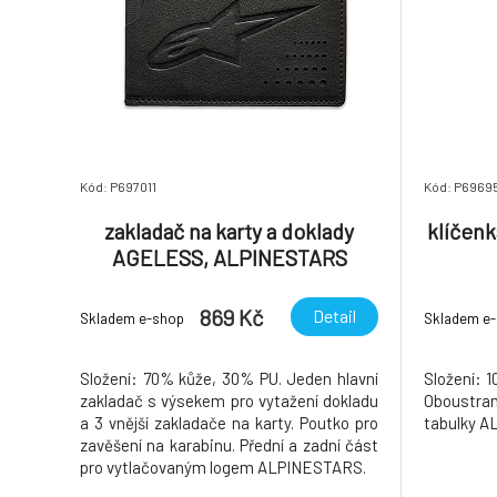
Kód: P697011
Kód: P6969
zakladač na karty a doklady
klíčen
AGELESS, ALPINESTARS
(černá)
869 Kč
Detail
Skladem e-shop
Skladem e
Složení: 70% kůže, 30% PU. Jeden hlavní
Složení: 
zakladač s výsekem pro vytažení dokladu
Oboustran
a 3 vnější zakladače na karty. Poutko pro
tabulky 
zavěšení na karabinu. Přední a zadní část
pro vytlačovaným logem ALPINESTARS.