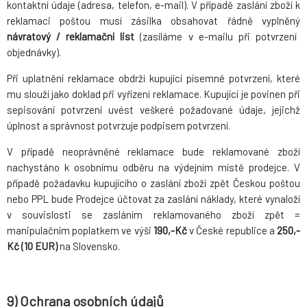
kontaktní údaje (adresa, telefon, e-mail). V případě zaslání zboží k
reklamaci poštou musí zásilka obsahovat řádně vyplněný
návratový / reklamační list
(zasíláme v e-mailu při potvrzení
objednávky).
Při uplatnění reklamace obdrží kupující písemné potvrzení, které
mu slouží jako doklad při vyřízení reklamace. Kupující je povinen při
sepisování potvrzení uvést veškeré požadované údaje, jejichž
úplnost a správnost potvrzuje podpisem potvrzení.
V případě neoprávněné reklamace bude reklamované zboží
nachystáno k osobnímu odběru na výdejním místě prodejce. V
případě požadavku kupujícího o zaslání zboží zpět Českou poštou
nebo PPL bude Prodejce účtovat za zaslání náklady, které vynaloží
v souvislosti se zasláním reklamovaného zboží zpět =
manipulačním poplatkem ve výši
190,-Kč
v České republice a
250,-
Kč
(10 EUR)
na Slovensko.
9) Ochrana osobních údajů