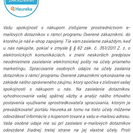
Vašu spokojnosť s nákupom zisťujeme prostredníctvom e-
mailových dotazníkov v rámci programu Overené zákazníkmi, do
ktorého je náš e-shop zapojený. Tie vám zasielame zakaždým, keď
u nás nakúpite, pokiaľ v zmysle § § 62 zák. č. 351/2011 Z. z. o
elektronických komunikáciách, v znení neskorších predpisov
neodmietnete zasielanie elektronickej pošty na účely priameho
marketingu. Spracúvanie osobných údajov na účely zaslania
dotazníkov v rámci programu Overené zákazníkmi vykonávame na
základe nášho oprávneného záujmu, ktorý spočíva v zisťovaní vašej
spokojnosti s nákupom u nás. Na zasielanie dotazníkov,
vyhodnocovanie vašej spätnej väzby a analýz nášho trhového
postavenia využívame sprostredkovateľa spracúvania, ktorým je
prevádzkovateľ portálu Heureka.sk tomu na tieto účely môžeme
odovzdávať informácie o kúpenom tovare a vašu e-mailovú adresu.
Vaše osobné údaje nie sú pri zasielaní e-mailových dotazníkov
odovzdané žiadnej tretej strane na jej vlastné účely. Proti