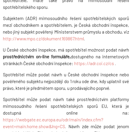
spotřebitele, máte také právo na mimosoudní řešení
spotřebitelského sporu.
Subjektem (ADR) mimosoudního řešení spotřebitelských sporů
mezi obchodníkem a spotřebitelem, je Česká obchodní inspekce,
nebo jiný subjekt pověřený Ministerstvem průmyslu a obchodu, viz
http://www.mpo.cz/dokument169867.html
.
U České obchodní inspekce, má spotřebitel možnost podat návrh
prostřednictvím on-line formuláře,
dostupného na internetových
stránkách České obchodní inspekce:
https://adr.coi.cz/cs
.
Spotřebitel může podat návrh u České obchodní inspekce nebo
pověřeného subjektu nejpozději do 1 roku ode dne, kdy uplatnil své
právo, které je předmětem sporu, u prodávajícího poprvé.
Spotřebitel může podat návrh také prostřednictvím platformy
mimosoudního řešení spotřebitelských sporů EU, která je
dostupná online na:
https://webgate.ec.europa.eu/odr/main/index.cfm?
event=main.home.show&lng=CS
. Návrh zde může podat jenom