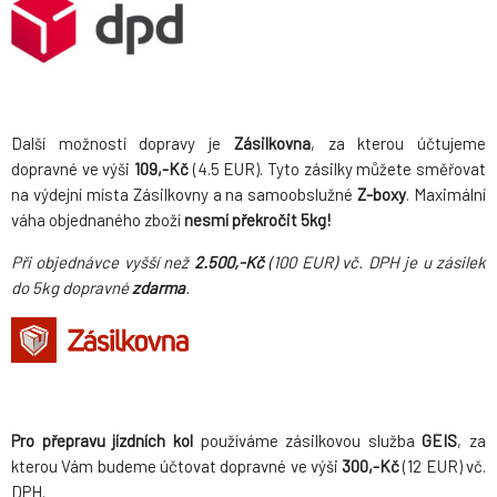
Další možností dopravy je
Zásilkovna
, za kterou účtujeme
dopravné ve výši
109,-Kč
(4.5 EUR). Tyto zásilky můžete směřovat
na výdejní místa Zásilkovny a na samoobslužné
Z-boxy
. Maximální
váha objednaného zboží
nesmí překročit 5kg!
Při objednávce vyšší než
2.500,-Kč
(100 EUR) vč. DPH je u zásilek
do 5kg dopravné
zdarma
.
Pro přepravu jízdních kol
používáme zásilkovou služba
GEIS
, za
kterou Vám budeme účtovat dopravné ve výši
300,-Kč
(12 EUR) vč.
DPH.