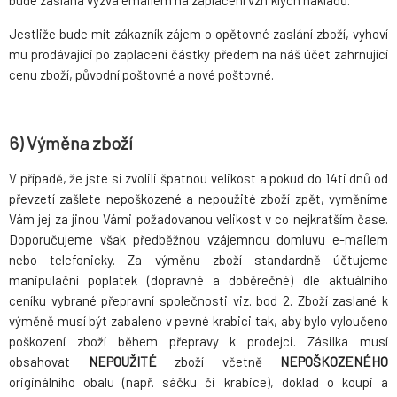
Jestliže bude mít zákazník zájem o opětovné zaslání zboží, vyhoví
mu prodávající po zaplacení částky předem na náš účet zahrnující
cenu zboží, původní poštovné a nové poštovné.
6) Výměna zboží
V případě, že jste si zvolili špatnou velikost a pokud do 14ti dnů od
převzetí zašlete nepoškozené a nepoužité zboží zpět, vyměníme
Vám jej za jinou Vámi požadovanou velikost v co nejkratším čase.
Doporučujeme však předběžnou vzájemnou domluvu e-mailem
nebo telefonicky. Za výměnu zboží standardně účtujeme
manipulační poplatek (dopravné a doběrečné) dle aktuálního
ceníku vybrané přepravní společnosti viz. bod 2. Zboží zaslané k
výměně musí být zabaleno v pevné krabici tak, aby bylo vyloučeno
poškození zboží během přepravy k prodejci. Zásilka musí
obsahovat
NEPOUŽITÉ
zboží včetně
NEPOŠKOZENÉHO
originálního obalu (např. sáčku či krabice), doklad o koupi a