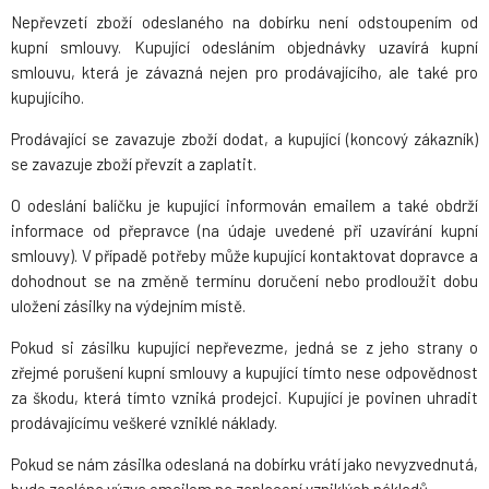
Nepřevzetí zboží odeslaného na dobírku není odstoupením od
kupní smlouvy. Kupující odesláním objednávky uzavírá kupní
smlouvu, která je závazná nejen pro prodávajícího, ale také pro
kupujícího.
Prodávající se zavazuje zboží dodat, a kupující (koncový zákazník)
se zavazuje zboží převzít a zaplatit.
O odeslání balíčku je kupující informován emailem a také obdrží
informace od přepravce (na údaje uvedené při uzavírání kupní
smlouvy). V případě potřeby může kupující kontaktovat dopravce a
dohodnout se na změně termínu doručení nebo prodloužit dobu
uložení zásilky na výdejním místě.
Pokud si zásilku kupující nepřevezme, jedná se z jeho strany o
zřejmé porušení kupní smlouvy a kupující tímto nese odpovědnost
za škodu, která tímto vzniká prodejci. Kupující je povinen uhradit
prodávajícímu veškeré vzniklé náklady.
Pokud se nám zásilka odeslaná na dobírku vrátí jako nevyzvednutá,
bude zaslána výzva emailem na zaplacení vzniklých nákladů.