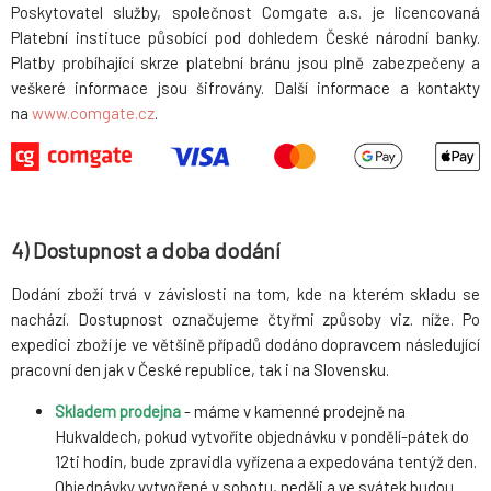
Poskytovatel služby, společnost Comgate a.s. je licencovaná
Platební instituce působící pod dohledem České národní banky.
Platby probíhající skrze platební bránu jsou plně zabezpečeny a
veškeré informace jsou šifrovány. Další informace a kontakty
na
www.comgate.cz
.
4) Dostupnost a doba dodání
Dodání zboží trvá v závislosti na tom, kde na kterém skladu se
nachází. Dostupnost označujeme čtyřmi způsoby viz. níže. Po
expedici zboží je ve většině případů dodáno dopravcem následující
pracovní den jak v České republice, tak i na Slovensku.
Skladem prodejna
- máme v kamenné prodejně na
Hukvaldech, pokud vytvoříte objednávku v pondělí-pátek do
12ti hodin, bude zpravidla vyřízena a expedována tentýž den.
Objednávky vytvořené v sobotu, neděli a ve svátek budou