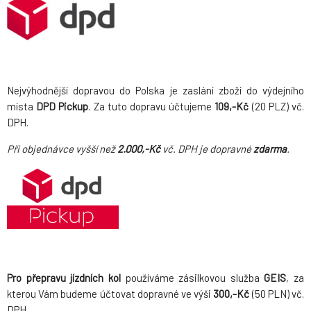
Nejvýhodnější dopravou do Polska je zaslání zboží do výdejního
místa
DPD Pickup
. Za tuto dopravu účtujeme
109,-Kč
(20 PLZ)
vč.
DPH.
Při objednávce vyšší než
2.000,-Kč
vč. DPH je dopravné
zdarma
.
Pro přepravu jízdních kol
používáme zásilkovou služba
GEIS
, za
kterou Vám budeme účtovat dopravné ve výši
300,-Kč
(50 PLN) vč.
DPH.