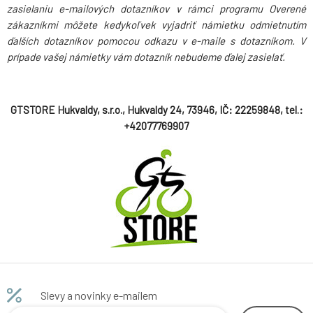
zasielaniu e-mailových dotazníkov v rámci programu Overené
zákazníkmi môžete kedykoľvek vyjadriť námietku odmietnutím
ďalších dotazníkov pomocou odkazu v e-maile s dotazníkom. V
prípade vašej námietky vám dotazník nebudeme ďalej zasielať.
GTSTORE Hukvaldy, s.r.o., Hukvaldy 24, 73946, IČ: 22259848, tel.:
+42077769907
Slevy a novinky e-mailem