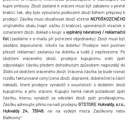
kupní smlouvy. Zboží zaslané k vrácení musí být zabaleno v pevné
krabici tak, aby bylo vyloučeno poškození zboží během přepravy k
prodejci. Zásilka musí obsahovat zboží včetně
NEPOŠKOZENÉHO
originálního obalu (např. sáčku či krabice), upevněných visaček s
označením zboží, doklad o koupi a
vyplněný návratový / reklamační
list
(zasíláme v e-mailu při potvrzení objednávky). Zboží musí být
zasíláno doporučeně, nikoliv na dobírku! Prodejce není povinen
převzít reklamaci zaslanou na dobírku a tudíž ji nepřevezme. Po
obdržení vráceného zboží, prodejce kupujícímu vrátí zpět
odpovídající částku předem dohodnutým způsobem nejpozději do
30dní od obdržení vráceného zboží. Vrácená částka se bude rovnat
rozdílu fakturované ceny (cena zboží, dopravné, doběrečné) a části
nákladů, které prodejce vynaložil v souvislosti s dodáním zboží
kupujícímu a jeho vrácení. Kupující nemá nárok požadovat zpět
částku, kterou vynaloží za odeslání zboží zpět prodávajícímu.
Zásilku adresujte přímo na naši prodejnu
GTSTORE Hukvaldy, s.r.o.,
Hukvaldy 24, 73946
, ne na výdejní místa Zásilkovny nebo
Balíkovny!