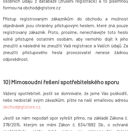
osobních údajů z databáze (zrušení registrace) a to písemnou
formou na obchod@gtstore.cz
Přístup registrovaným zákazníkům do obchodu a možnost
objednávek jsou chráněny přístupovým heslem, které zná pouze
registrovaný zákazník. Proto, prosíme, nenechávejte toto heslo
volně přístupné ostatním osobám, aby nemohlo dojít k jeho
zneužití a následně ke zneužití Vaší registrace a Vašich údajů. Za
zneužití přístupového hesla provozovatel nenese žádnou
odpovědnost.
10) Mimosoudní řešení spotřebitelského sporu
Vážený spotřebiteli, jestli se domníváte, že jsme Vás poškodili,
nebo nedostáli svým závazkům, pište na naši emailovou adresu
obchod@gtstore.cz
.
Jestli se nám nepodaří spor vyřešit přímo, na základě Zákona č.
378/2015, kterým se mění Zákon č. 634/1992 Sb., o ochraně