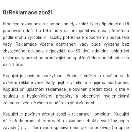
8) Reklamace zboží
Prodejce rozhodne o reklamaci ihned, ve složitých případech do tří
pracovních dnů. Do této lhůty se nezapočítává doba přiměřená
podle druhu výrobku či služby potřebná k odbornému posouzení
vady. Reklamace včetně odstranění vady bude vyřízena bez
zbytečného odkladu, nejpozději do 30 dnů ode dne uplatnění
reklamace, pokud se prodávající se spotřebitelem nedohodne na
delší lhůtě.
Kupující je povinen poskytnout Prodejci veškerou součinnost k
ověření reklamované vady, jejího vzniku a k jejímu odstranění.
Kupující při uplatnění reklamace je povinen předat zboží čisté v
souladu s hygienickými předpisy a obecnými hygienickými
zásadami včetně všech součástí a příslušenství.
Kupující je povinen předat zboží k reklamaci kompletní. Kupující
dále předá prodejci informaci o zakoupení zboží a výstižný popis
závady (tj. v čem vada spočívá nebo jak se projevuje) a úplné