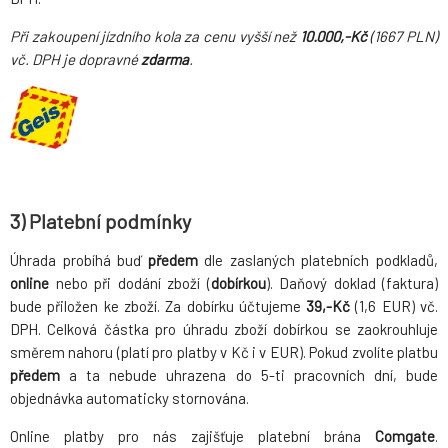
Při zakoupení jízdního kola za cenu vyšší než
10.000,-Kč
(1667 PLN)
vč. DPH je dopravné
zdarma
.
3) Platební podmínky
Úhrada probíhá buď
předem
dle zaslaných platebních podkladů,
online
nebo při dodání zboží (
dobírkou
). Daňový doklad (faktura)
bude přiložen ke zboží. Za dobírku účtujeme
39,-Kč
(1,6 EUR) vč.
DPH. Celková částka pro úhradu zboží dobírkou se zaokrouhluje
směrem nahoru (platí pro platby v Kč i v EUR). Pokud zvolíte platbu
předem
a ta nebude uhrazena do 5-ti pracovních dní, bude
objednávka automaticky stornována.
Online platby pro nás zajišťuje platební brána
Comgate
.