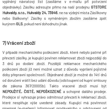
vyplněný návratový list (zasíláme v e-mailu při potvrzení
objednávky). Zásilku adresujte přímo na naši prodejnu
GTSTORE
Hukvaldy, s.r.o., Hukvaldy 24, 73946
, ne na výdejní místa Zásilkovny
nebo Balíkovny! Zásilky s vyměněným zbožím zasíláme zpět
kurýrem
GLS
, pokud není dohodnuto jinak.
7) Vrácení zboží
V případě mechanického poškození zboží, které nebylo patrné při
převzetí zásilky, je kupující povinen reklamovat zboží nejpozději do
3 dnů po dodání zboží. Pozdější reklamace mechanického
poškození zboží již není možné uznat z důvodu vypršení pojistné
doby přepravní společnosti. Objednané zboží je možné do 14ti dnů
od doručení vrátit bez udání důvodu (odstoupení od kupní smlouvy
dle zákona 367/2000Sb). Takto vracené zboží musí být
NEPOUŽITÉ, ČISTÉ, NEPOŠKOZENÉ
a schopné dalšího prodeje.
Prodejce si vyhrazuje právo odmítnout převzetí k reklamaci zboží,
které nesplňuje výše uvedené zásady. Kupující má povinnost
písemně (e-mailem) informovat prodávajícího o odstoupení od