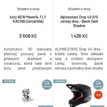
ZDARMA
Skladem e-shop
Skladem e-shop
Pánské rukavice Fox Pawtector Glove
8.
boty NEW Maverik, FLY
Alpinestars Drop 4.0 S/S
1 429 Kč
RACING (černá/bílá)
Jersey dres - Black Dark
Shadow
Red Bull Spect STRIVE náhradní pásek světle
9.
3 608 Kč
1 436 Kč
modrý
563 Kč
Konstrukce: 3D tvarovaný
ALPINESTARS Drop 4.0 dres -
plastový posuvný panel s
krátké rukávy. Dres základní
přidanými drážkami a
řady s civilním designem.
strukturou, která také šetří
Lehký, technický, dobře
botu před předčasným
větraný a pohodlný dres vhodný
opotřebením. Kloubový zadní
především pro Enduro, i All
kotník poskytuje jemnou
Mountain a Trail / XC. Dres je
NOVINKA
NOVINKA
pružnost při ohnutí nohy.
vyroben z rychleschnoucí a
Předtvarovaná plastová 3D
velmi příjemné polyesterové
ZDARMA
ZDARMA
vrstva zvyšující odolnost proti
tkaniny, která mimo jiné i
-5%
nárazu a komfort. Vnitřní panel
odvádí pot od těla a přitom
kotníku vyrobený z odolného a
lehce ochlazuje pokožku. Stři
pružného plastu. Fu