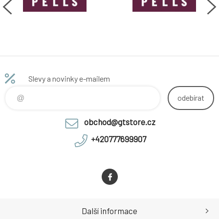
Stealth C4 ti poskytne
obepne. Díky podešvi
maximální přilnavost nejen na
znbsppryže Michelin je bota
kole. standardní velikost
velice pohodlná i na kratší
šněrování na tkaničky a pásek
chůzi. Reflexní prvky v rozs
na suchý zip
Slevy a novinky e-mailem
odebírat
obchod@gtstore.cz
+420777699907
Další informace