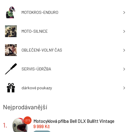
MOTOKROS-ENDURO
MOTO-SILNICE
OBLEČENÍ-VOLNÝ ČAS
SERVIS-ÚDRŽBA
dárkové poukazy
Nejprodávanější
Motocyklová přilba Bell DLX Bullitt Vintage
-21%
1.
White/Red/Blue vel. S (55-56cm) *
9 999 Kč