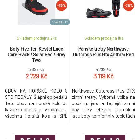
materiálu: 92% nylon, 8%
materiálu: 92% nylon, 8%
-30%
-35%
spandex, vložka 83% polyester,
spandex, vložka 83% polyester,
17% elastan. Pot
17% elastan. Pot
3 VARIANTY
Skladem prodejna 2
ks
Skladem prodejna 1
ks
Boty Five Ten Kestel Lace
Pánské tretry Northwave
Core Black / Solar Red / Grey
Outcross Plus Gtx Anthra/Red
Two
3 899 Kč
4 799 Kč
2 729 Kč
3 119 Kč
OBUV NA HORSKÉ KOLO S
Northwave Outcross Plus GTX
SPD PEDÁLY. Šlápni do pedálů.
zimní tretry. Výborná volba na
Tato obuv na horské kolo do
podzim, jaro a teplejší zimní
každého počasí je vhodná pro
dny. Díky lehkému zateplení
všechna horská kola s SPD
jsou boty komfortní v teplotách
pedály. Nylonový klenek s
od 0° do 18°. Systém stahování
příměsí karbonu obuvi dodává
kombinující suché zipy a
pevnost. Gumová podešev
S.L.W.2 kolečko nohu dokonale