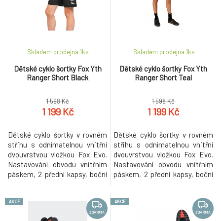
poskytují dobrý odvod tepla.
Skladem prodejna 1
ks
Skladem prodejna 1
ks
Dětské cyklo šortky Fox Yth
Dětské cyklo šortky Fox Yth
Ranger Short Black
Ranger Short Teal
1 598 Kč
1 598 Kč
1 199 Kč
1 199 Kč
Dětské cyklo šortky v rovném
Dětské cyklo šortky v rovném
střihu s odnímatelnou vnitřní
střihu s odnímatelnou vnitřní
dvouvrstvou vložkou Fox Evo.
dvouvrstvou vložkou Fox Evo.
Nastavování obvodu vnitřním
Nastavování obvodu vnitřním
páskem, 2 přední kapsy, boční
páskem, 2 přední kapsy, boční
zip kapsa. Elastické RipStop
zip kapsa. Elastické RipStop
provedení materiálu odvádí pot
provedení materiálu odvádí pot
AKCE
AKCE
od těla a rychleji schne, odolný
od těla a rychleji schne, odolný
DWR zátěr materiálu. Složení
DWR zátěr materiálu. Složení
ZDARMA
ZDARMA