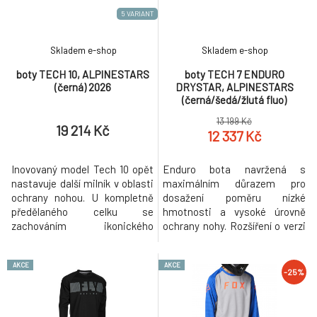
perforovaná, včet
technologie
5 VARIANT
Skladem e-shop
Skladem e-shop
boty TECH 10, ALPINESTARS
boty TECH 7 ENDURO
(černá) 2026
DRYSTAR, ALPINESTARS
(černá/šedá/žlutá fluo)
13 199 Kč
19 214 Kč
12 337 Kč
Inovovaný model Tech 10 opět
Enduro bota navržená s
nastavuje další milník v oblasti
maximálním důrazem pro
ochrany nohou. U kompletně
dosažení poměru nízké
předělaného celku se
hmotnosti a vysoké úrovně
zachováním ikonického
ochrany nohy. Rozšíření o verzi
designu Tech 10 se vývojové
s klimatickou membránou
oddělení zaměřilo na zvýšení
Drystar® posouvá tento model
AKCE
AKCE
ochrany, redukci hmotnosti
boty do kategorie univerzálních
-25%
(snížení celkové hmotnosti o
bot, vhodných nejen pro
400 g na pár bot) a redukci
příznivce hard endura, ale i pro
zbytečné masy materiálu.
kategorie cestovních