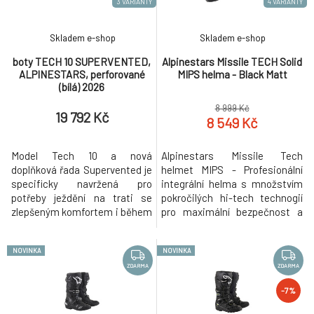
3 VARIANTY
4 VARIANTY
Skladem e-shop
Skladem e-shop
boty TECH 10 SUPERVENTED,
Alpinestars Missile TECH Solid
ALPINESTARS, perforované
MIPS helma - Black Matt
(bílá) 2026
8 999 Kč
19 792 Kč
8 549 Kč
Model Tech 10 a nová
Alpinestars Missile Tech
doplňková řada Supervented je
helmet MIPS - Profesionální
specificky navržená pro
integrální helma s množstvím
potřeby ježdění na trati se
pokročilých hi-tech technogií
zlepšeným komfortem i během
pro maximální bezpečnost a
horkých a suchých dnů. Oproti
nezaměnitelným designem
standardní verzi disponují
Alpinestars. Díky vyladěnému
NOVINKA
NOVINKA
"náporovými" ventilačními
tvaru a konstrukci poskytuje na
otvory v oblasti holenního
Enduro helmu velmi
ZDARMA
ZDARMA
protektoru a na špičce
nadstandardní ochranu. Ideální
-7%
podrážky. Obšívka je oproti
na Downhill, BMX, freeride,
standardní verzi Tech 10 extra
ostré enduro atd. Unikátní