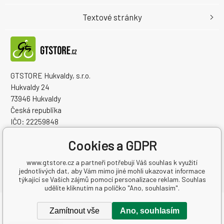
Textové stránky
GTSTORE Hukvaldy, s.r.o.
Hukvaldy 24
73946 Hukvaldy
Česká republika
IČO: 22259848
DIČ: CZ22259848
Cookies a GDPR
www.gtstore.cz a partneři potřebují Váš souhlas k využití
jednotlivých dat, aby Vám mimo jiné mohli ukazovat informace
týkající se Vašich zájmů pomocí personalizace reklam. Souhlas
udělíte kliknutím na políčko "Ano, souhlasím".
Copyright © 2026 GTSTORE Hukvaldy, s.r.o.
Zamítnout vše
Ano, souhlasím
Všechna práva vyhrazena.