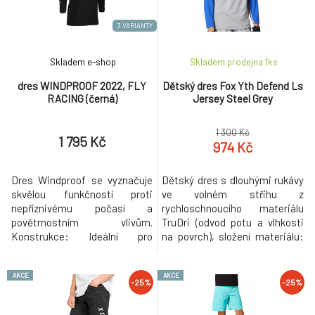
Nejdůležitějšími inovacemi u
motocyklů. Vlastnosti a
nového modelu
výhody: Odlehčená obšívka
3 VARIANTY
Skladem e-shop
Skladem prodejna 1
ks
dres WINDPROOF 2022, FLY
Dětský dres Fox Yth Defend Ls
RACING (černá)
Jersey Steel Grey
1 300 Kč
1 795 Kč
974 Kč
Dres Windproof se vyznačuje
Dětský dres s dlouhými rukávy
skvělou funkčností proti
ve volném střihu z
nepříznivému počasí a
rychloschnoucího materiálu
povětrnostním vlivům.
TruDri (odvod potu a vlhkosti
Konstrukce: Ideální pro
na povrch), složení materiálu:
chladnější počasí. Přední panel
100% polyester, prodyšné zóny
a ramena dresu poskytují
pro lepší přísun vzduchu k tělu.
AKCE
AKCE
ochranu před větrem a
Odolný potisk Fox na hrudi.
-25%
-25%
pronikání vody. Prodyšné panely
v oblasti zad a podpaží