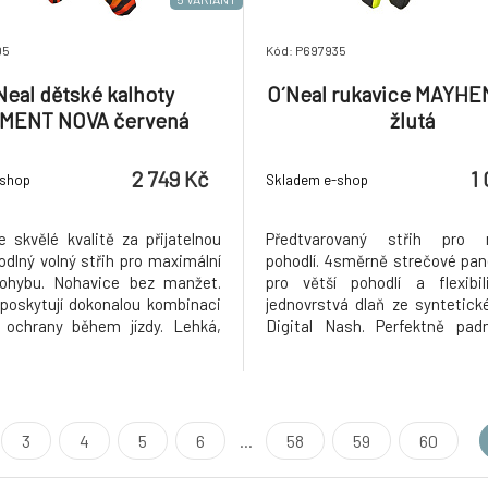
05
Kód: P697935
Neal dětské kalhoty
O´Neal rukavice MAYHE
MENT NOVA červená
žlutá
2 749 Kč
1
-shop
Skladem e-shop
e skvělé kvalitě za přijatelnou
Předtvarovaný střih pro m
odlný volný střih pro maximální
pohodlí. 4směrně strečové pan
pohybu. Nohavice bez manžet.
pro větší pohodlí a flexibil
 poskytují dokonalou kombinaci
jednovrstvá dlaň ze syntetic
 ochrany během jízdy. Lehká,
Digital Nash. Perfektně padn
á a odolná konstrukce s
ergonomickému střihu, b
i prvky a strečovými panely v
zpracování a převráceným 
ch oblastech. Ergonomicky
prstů. Nastavitelné zapínání 
nohavice pro pohodlí při jízd
na suchý zip pro bezpečné a
upnutí.
3
4
5
6
...
58
59
60