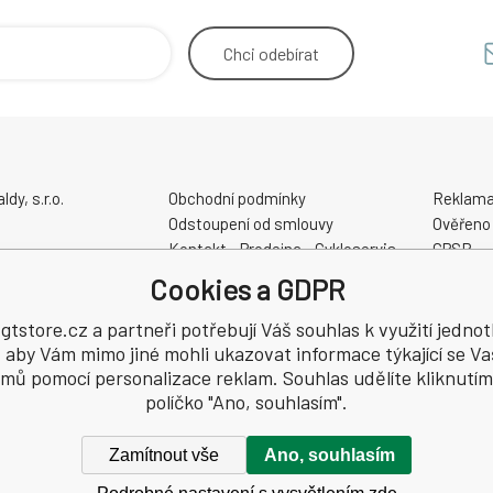
Chci
odebírat
y, s.r.o.
Obchodní podmínky
Reklama
Odstoupení od smlouvy
Ověřeno
Kontakt - Prodejna - Cykloservis
GPSR
Velikostní tabulky
Cookies a GDPR
Slevové a dárkové poukazy
48
Elektrokola AKUMO.cz
tstore.cz a partneři potřebují Váš souhlas k využití jednot
, aby Vám mimo jiné mohli ukazovat informace týkající se Va
jmů pomocí personalizace reklam. Souhlas udělíte kliknutím
políčko "Ano, souhlasím".
Zamítnout vše
Ano, souhlasím