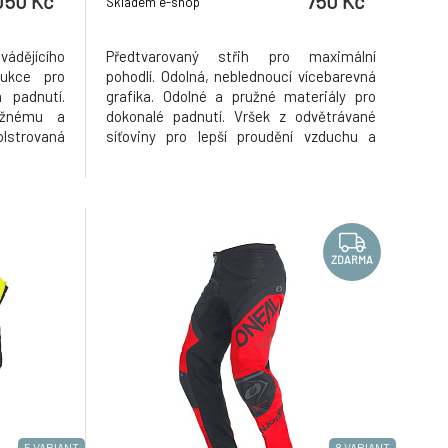
050 Kč
750 Kč
Skladem e-shop
vádějícího
Předtvarovaný střih pro maximální
rukce pro
pohodlí. Odolná, neblednoucí vícebarevná
 padnutí.
grafika. Odolné a pružné materiály pro
užnému a
dokonalé padnutí. Vršek z odvětrávané
lstrovaná
síťoviny pro lepší proudění vzduchu a
dní díl se
chlazení. Dlaň ze syntetické kůže s
strčený v
dvouvrstvým vyztužením na palci.
m jízdy.
Nastavitelné zapínání na zápěstí na
maximální
suchý zip pro bezpečné a nastavitelné
uchycen
ZDARMA
5 VARIANT
8 VARIANT