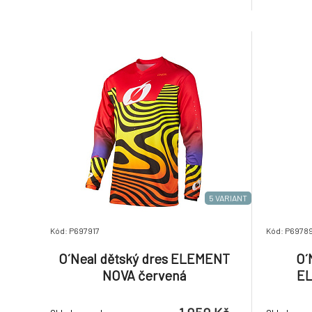
síťovinou, aby dres držel zastrčený v
zpracová
kraťasech/kalhotech během jízdy.
prstů. Na
Pohodlný volný střih pro maximální
na suchý
volnost
upnutí.
5 VARIANT
Kód: P697917
Kód: P6978
O´Neal dětský dres ELEMENT
O´
NOVA červená
EL