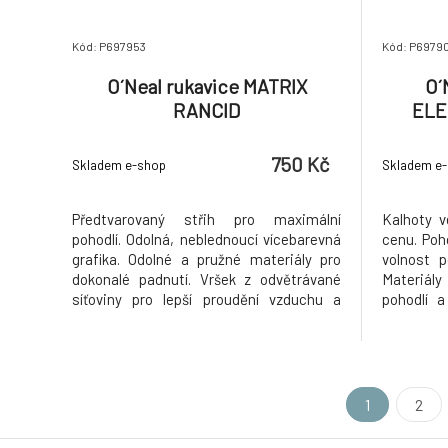
Kód: P697953
Kód: P6979
O´Neal rukavice MATRIX
O´
RANCID
ELE
750 Kč
Skladem e-shop
Skladem e
Předtvarovaný střih pro maximální
Kalhoty v
pohodlí. Odolná, neblednoucí vícebarevná
cenu. Poh
grafika. Odolné a pružné materiály pro
volnost 
dokonalé padnutí. Vršek z odvětrávané
Materiály
síťoviny pro lepší proudění vzduchu a
pohodlí a
chlazení. Dlaň ze syntetické kůže s
prodyšn
dvouvrstvým vyztužením na palci.
ochranným
Nastavitelné zapínání na zápěstí na
kritický
suchý zip pro bezpečné a nastavitelné
tvarované 
uchycen
1
2