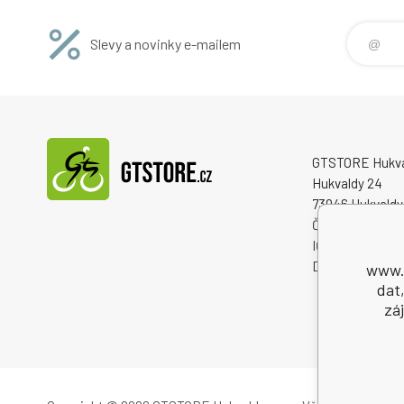
Slevy a novinky e-mailem
GTSTORE Hukvald
Hukvaldy 24
73946 Hukvaldy
Česká republika
IČO: 22259848
DIČ: CZ222598
www.g
dat
zá