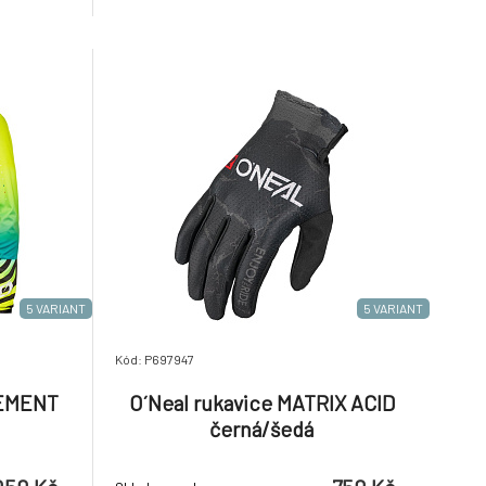
ochrannými prvky a strečovými panely v
kritických oblastech. Ergonomicky
tvarované nohavice pro pohodlí při jízd
5 VARIANT
5 VARIANT
Kód: P697947
LEMENT
O´Neal rukavice MATRIX ACID
černá/šedá