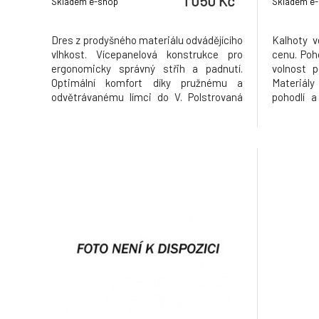
1 050 Kč
Skladem e-shop
Skladem e
Dres z prodyšného materiálu odvádějícího
Kalhoty v
vlhkost. Vícepanelová konstrukce pro
cenu. Poh
ergonomicky správný střih a padnutí.
volnost 
Optimální komfort díky pružnému a
Materiály
odvětrávanému límci do V. Polstrovaná
pohodlí a
ochrana loktů. Prodloužený zadní díl se
prodyšn
síťovinou, aby dres držel zastrčený v
ochranným
kraťasech/kalhotech během jízdy.
kritický
Pohodlný volný střih pro maximální
tvarované 
volnost