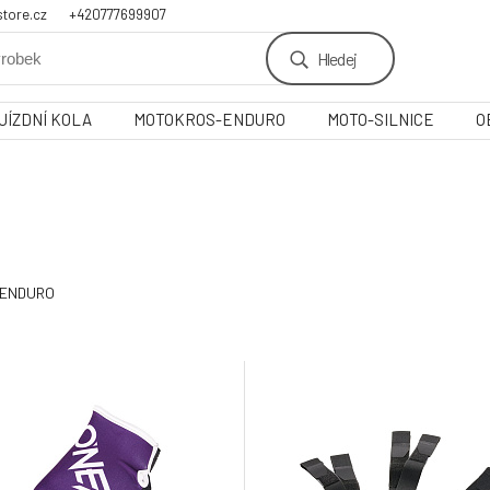
tore.cz
+420777699907
Hledej
JÍZDNÍ KOLA
MOTOKROS-ENDURO
MOTO-SILNICE
O
ENDURO