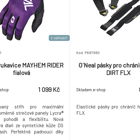
5 VARIANT
1
Kód: P697980
 rukavice MAYHEM RIDER
O´Neal pásky pro chráni
fialová
DIRT FLX
1 099 Kč
-shop
Skladem e-shop
ovaný střih pro maximální
Elastické pásky pro chránič 
4směrně strečové panely Lycra®
FLX.
 pohodlí a flexibilitu. Nová
vá dlaň ze syntetické kůže DS
ash. Perfektně padnoucí díky
ickému střihu, bezešvému