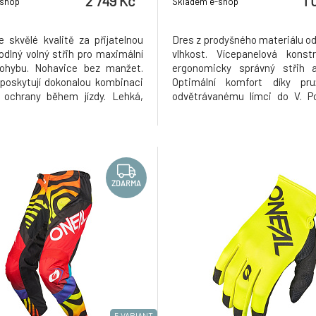
2 749 Kč
1 
-shop
Skladem e-shop
e skvělé kvalitě za přijatelnou
Dres z prodyšného materiálu od
odlný volný střih pro maximální
vlhkost. Vícepanelová konst
pohybu. Nohavice bez manžet.
ergonomicky správný střih a
 poskytují dokonalou kombinaci
Optimální komfort díky pr
 ochrany během jízdy. Lehká,
odvětrávanému límci do V. Po
á a odolná konstrukce s
ochrana loktů. Prodloužený za
i prvky a strečovými panely v
síťovinou, aby dres držel za
ch oblastech. Ergonomicky
kraťasech/kalhotech běhe
nohavice pro pohodlí při jízd
Pohodlný volný střih pro 
volnost
ZDARMA
5 VARIANT