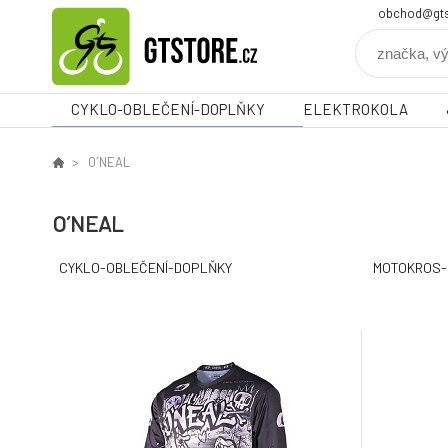
obchod@gts
CYKLO-OBLEČENÍ-DOPLŇKY
ELEKTROKOLA
O´NEAL
O´NEAL
CYKLO-OBLEČENÍ-DOPLŇKY
MOTOKROS-