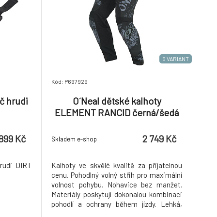
5 VARIANT
Kód: P697929
č hrudi
O´Neal dětské kalhoty
ELEMENT RANCID černá/šedá
899 Kč
2 749 Kč
Skladem e-shop
hrudi DIRT
Kalhoty ve skvělé kvalitě za přijatelnou
cenu. Pohodlný volný střih pro maximální
volnost pohybu. Nohavice bez manžet.
Materiály poskytují dokonalou kombinaci
pohodlí a ochrany během jízdy. Lehká,
prodyšná a odolná konstrukce s