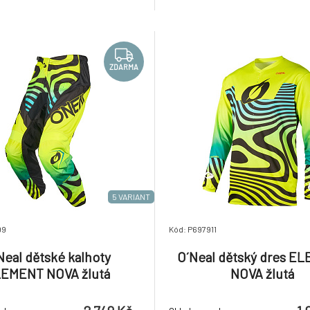
ní a převráceným konečkům
stavitelné zapínání na zápěstí
 zip pro bezpečné a pohodlné
ZDARMA
5 VARIANT
99
Kód: P697911
Neal dětské kalhoty
O´Neal dětský dres E
EMENT NOVA žlutá
NOVA žlutá