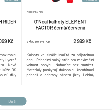
Kód: P697961
M RIDER
O´Neal kalhoty ELEMENT
FACTOR černá/červená
 099 Kč
2 999 Kč
Skladem e-shop
aximální
Kalhoty ve skvělé kvalitě za přijatelnou
ely Lycra®
cenu. Pohodlný volný střih pro maximální
itu. Nová
volnost pohybu. Nohavice bez manžet.
ké kůže DS
Materiály poskytují dokonalou kombinaci
oucí díky
pohodlí a ochrany během jízdy. Lehká,
ezešvému
prodyšná a odolná konstrukce s
konečkům
ochrannými prvky a strečovými panely v
na zápěstí
kritických oblastech. Ergonomicky
 pohodlné
tvarované nohavice pro pohodlí při jízd
Další