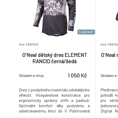
5 VARIANT
Kód: P697923
Kód: P69794
O´Neal dětský dres ELEMENT
O´Neal
RANCID černá/šedá
1 050 Kč
Skladem e-shop
Skladem e
Dres z prodyšného materiálu odvádějícího
Předtvar
vlhkost. Vícepanelová konstrukce pro
pohodlí. 
ergonomicky správný střih a padnutí.
pro větší
Optimální komfort díky pružnému a
jednovrst
odvětrávanému límci do V. Polstrovaná
Digital N
ochrana loktů. Prodloužený zadní díl se
ergonom