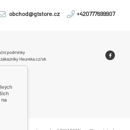
obchod@gtstore.cz
+420777699907
ční podmínky
 zákazníky Heureka.cz/sk
livých
šich
 na