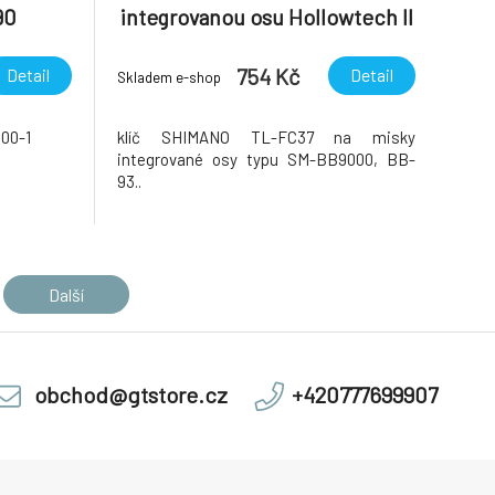
90
integrovanou osu Hollowtech II
SM-BB9000
754 Kč
Detail
Detail
Skladem e-shop
00-1
klíč SHIMANO TL-FC37 na misky
integrované osy typu SM-BB9000, BB-
93..
Další
obchod@gtstore.cz
+420777699907