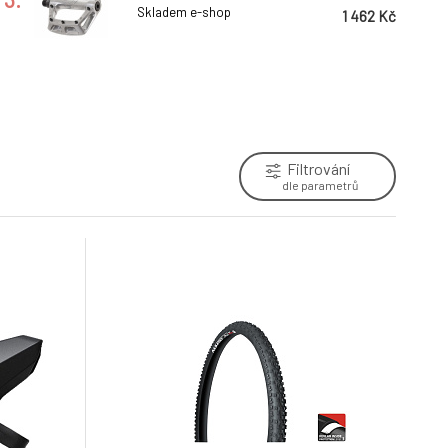
Skladem e-shop
1 462 Kč
řazení SHIMANO Revo SL-RS45-8sp.
pár
6.
Skladem e-shop
798 Kč
Filtrování
řazení SHIMANO Revo SL-RV400 6
dle parametrů
speed pravé
9.
Skladem e-shop
338 Kč