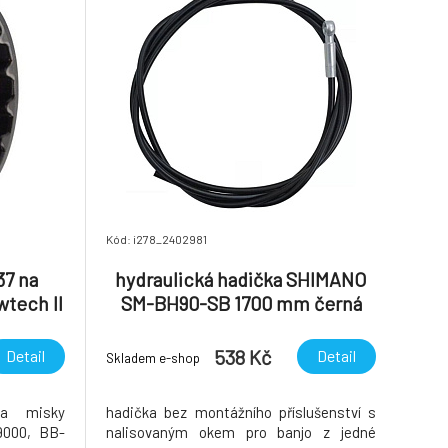
Kód: i278_2402981
37 na
hydraulická hadička SHIMANO
wtech II
SM-BH90-SB 1700 mm černá
538 Kč
Detail
Detail
Skladem e-shop
na misky
hadička bez montážního příslušenství s
9000, BB-
nalisovaným okem pro banjo z jedné