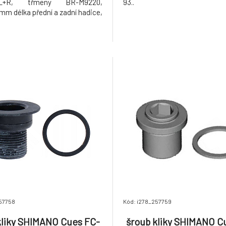
0L+R, třmeny BR-M9220,
93..
mm délka přední a zadní hadice,
57758
Kód: i278_257759
kliky SHIMANO Cues FC-
šroub kliky SHIMANO C