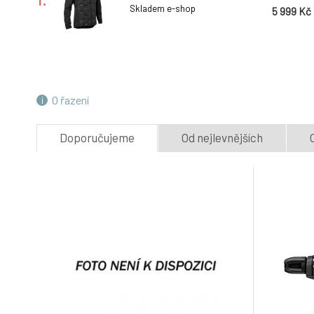
Skladem e-shop
5 999 Kč
Dartmoor VIPER představec 31,8 mm
černý (délka 31 mm)
4.
Skladem e-shop
1 197 Kč
O řazení
řazení SHIMANO SLX SL-M670B 10sp.
Doporučujeme
Od nejlevnějších
(pár)
7.
Skladem e-shop
1 099 Kč