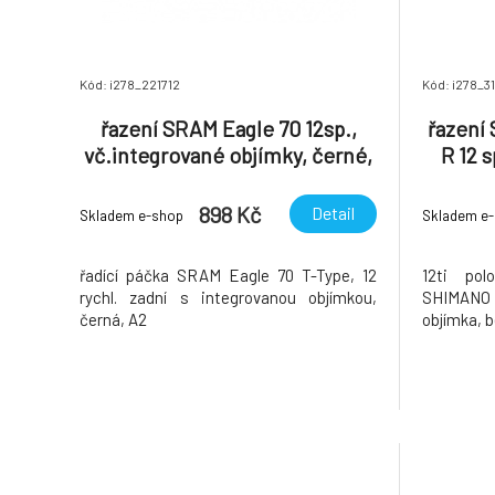
Kód: i278_221712
Kód: i278_3
řazení SRAM Eagle 70 12sp.,
řazení
vč.integrované objímky, černé,
R 12 
A2
bez 
898 Kč
Detail
Skladem e-shop
Skladem e
řadící páčka SRAM Eagle 70 T-Type, 12
12ti pol
rychl. zadní s integrovanou objímkou,
SHIMANO 
černá, A2
objímka, 