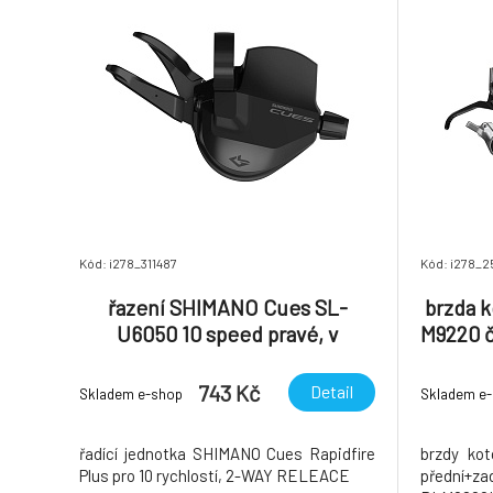
Kód: i278_311487
Kód: i278_2
řazení SHIMANO Cues SL-
brzda 
U6050 10 speed pravé, v
M9220 č
krabičce
a adap
743 Kč
Detail
Skladem e-shop
Skladem e
řadící jednotka SHIMANO Cues Rapidfire
brzdy ko
Plus pro 10 rychlostí, 2-WAY RELEACE
přední+z