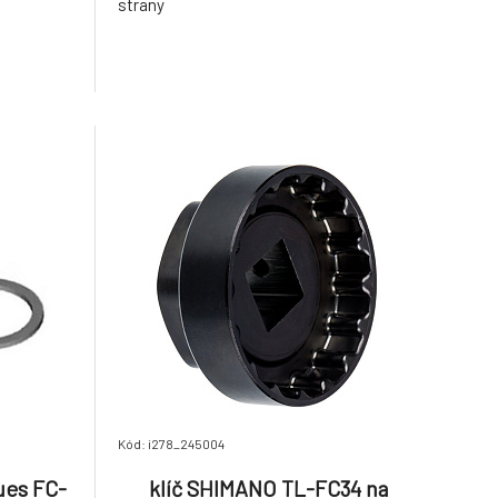
strany
Kód: i278_245004
ues FC-
klíč SHIMANO TL-FC34 na