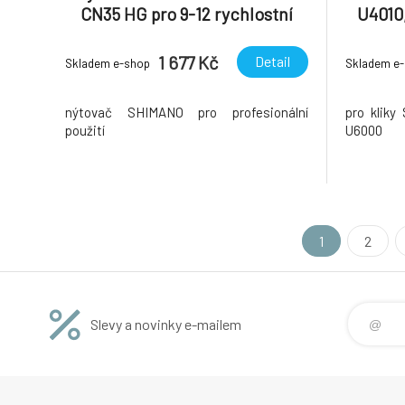
CN35 HG pro 9-12 rychlostní
U4010
řetěz
1 677 Kč
Detail
Skladem e-shop
Skladem e
nýtovač SHIMANO pro profesionální
pro klik
použití
U6000
1
2
Slevy a novinky e-mailem