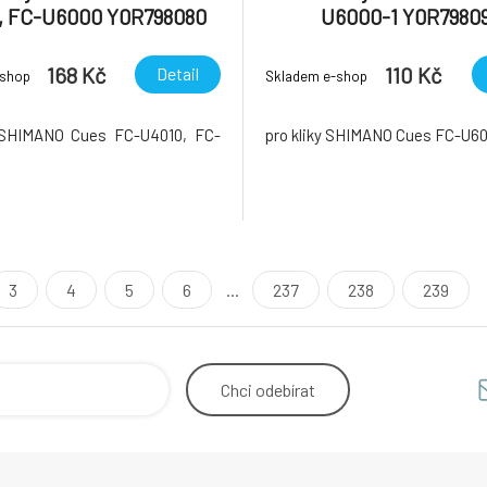
, FC-U6000 Y0R798080
U6000-1 Y0R7980
168 Kč
110 Kč
Detail
-shop
Skladem e-shop
y SHIMANO Cues FC-U4010, FC-
pro kliky SHIMANO Cues FC-U60
3
4
5
6
...
237
238
239
Chci
odebírat