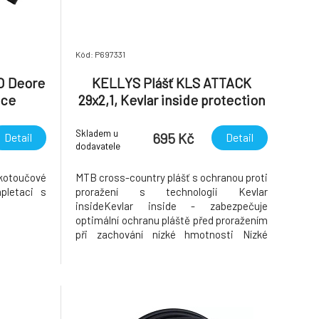
Kód: P697331
O Deore
KELLYS Plášť KLS ATTACK
čce
29x2,1, Kevlar inside protection
026
Skladem u
695 Kč
Detail
Detail
dodavatele
kotoučové
MTB cross-country plášť s ochranou proti
pletaci s
proražení s technologií Kevlar
insideKevlar inside - zabezpečuje
optimální ochranu pláště před proražením
při zachování nízké hmotnosti Nízké
středové v výstupky na plášti poskytují
dobrý záběr, ale zároveň si zachovávají
nízký valivý odpor Postranní výstupky
zajišťují oporu v zatáčkách Má velmi do