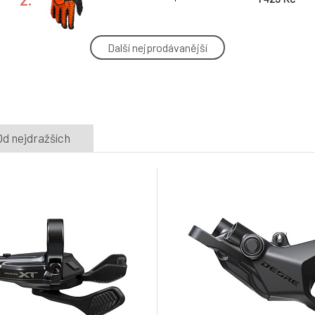
Další nejprodávanější
set MUC-OFF Ultimate Bicycle Cleaning
ZDARMA
Kit
5.
Skladem e-shop
2 700 Kč
řazení SHIMANO Revo SL-RV300 6
Od nejdražších
speed pravé
8.
Skladem e-shop
330 Kč