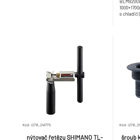
BLM920
1000+1700
s chladiči)
Kód: i278_241775
Kód: i278_2
nýtovač řetězu SHIMANO TL-
šroub 