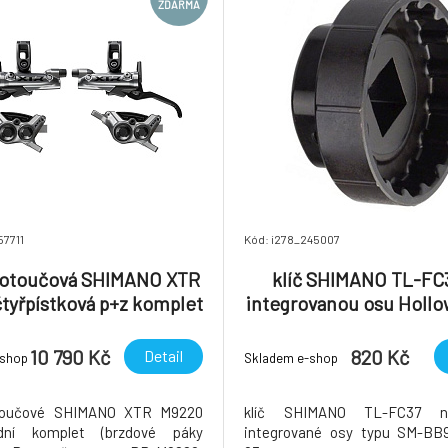
ZDARMA
57711
Kód: i278_245007
kotoučová SHIMANO XTR
klíč SHIMANO TL-FC
tyřpístková p+z komplet
integrovanou osu Hollo
teru (J-kit), v krabičce
SM-BR60
10 790 Kč
820 Kč
Detail
-shop
Skladem e-shop
toučové SHIMANO XTR M9220
klíč SHIMANO TL-FC37 
adní komplet (brzdové páky
integrované osy typu SM-BB