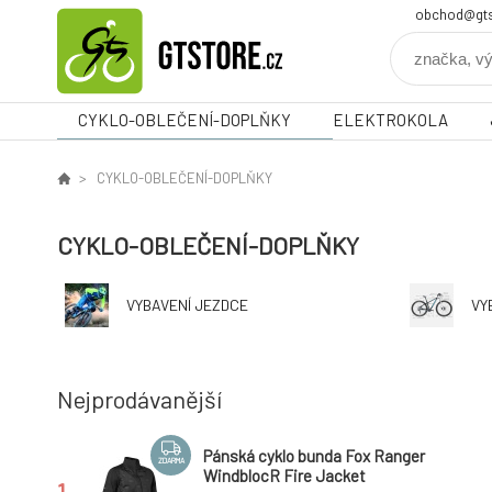
obchod@gts
CYKLO-OBLEČENÍ-DOPLŇKY
ELEKTROKOLA
CYKLO-OBLEČENÍ-DOPLŇKY
CYKLO-OBLEČENÍ-DOPLŇKY
VYBAVENÍ JEZDCE
VY
Nejprodávanější
Pánská cyklo bunda Fox Ranger
ZDARMA
WindblocR Fire Jacket
1.