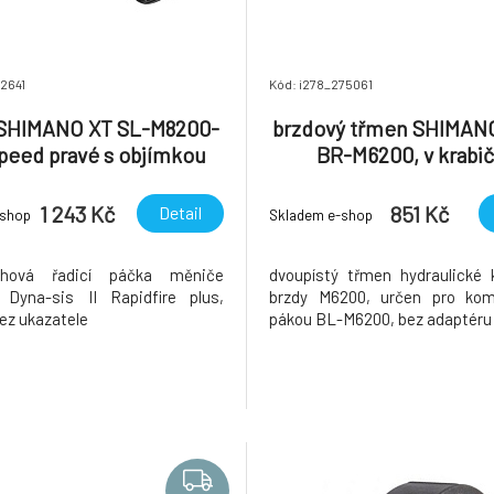
12641
Kód: i278_275061
 SHIMANO XT SL-M8200-
brzdový třmen SHIMAN
speed pravé s objímkou
BR-M6200, v krabi
ukazatele, v krabičce
1 243 Kč
851 Kč
Detail
-shop
Skladem e-shop
ohová řadicí páčka měniče
dvoupístý třmen hydraulické 
Dyna-sis II Rapidfire plus,
brzdy M6200, určen pro kom
bez ukazatele
pákou BL-M6200, bez adaptéru