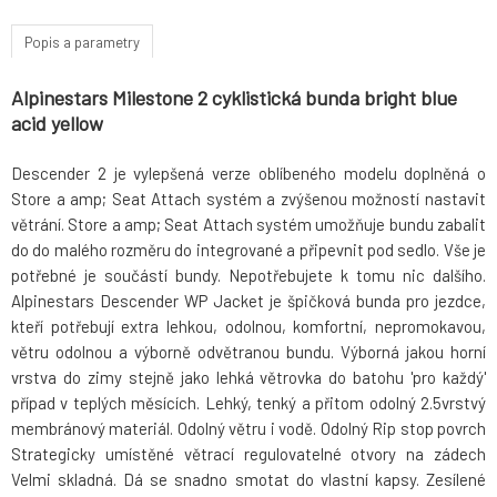
Popis a parametry
Alpinestars Milestone 2 cyklistická bunda bright blue
acid yellow
Descender 2 je vylepšená verze oblíbeného modelu doplněná o
Store a amp; Seat Attach systém a zvýšenou možností nastavit
větrání. Store a amp; Seat Attach systém umožňuje bundu zabalit
do do malého rozměru do integrované a připevnit pod sedlo. Vše je
potřebné je součástí bundy. Nepotřebujete k tomu nic dalšího.
Alpinestars Descender WP Jacket je špičková bunda pro jezdce,
kteří potřebují extra lehkou, odolnou, komfortní, nepromokavou,
větru odolnou a výborně odvětranou bundu. Výborná jakou horní
vrstva do zimy stejně jako lehká větrovka do batohu 'pro každý'
případ v teplých měsících. Lehký, tenký a přitom odolný 2.5vrstvý
membránový materiál. Odolný větru i vodě. Odolný Rip stop povrch
Strategicky umístěné větrací regulovatelné otvory na zádech
Velmi skladná. Dá se snadno smotat do vlastní kapsy. Zesílené