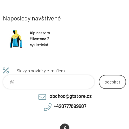
Naposledy navštívené
Alpinestars
Milestone 2
cyklistická
bunda bright
blue acid yellow
Slevy a novinky e-mailem
odebírat
obchod@gtstore.cz
+420777699907