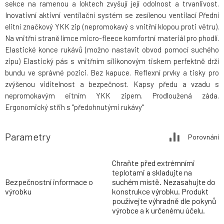
sekce na ramenou a loktech zvyšují její odolnost a trvanlivost.
Inovativní aktivní ventilační systém se zesílenou ventilací Přední
elitní značkový YKK zip (nepromokavý s vnitřní klopou proti větru).
Na vnitřní straně límce micro-fleece komfortní materiál pro phodlí.
Elastické konce rukávů (možno nastavit obvod pomocí suchého
zipu) Elastický pás s vnitřním silikonovým tiskem perfektně drží
bundu ve správné pozici. Bez kapuce. Reflexní prvky a tisky pro
zvýšenou viditelnost a bezpečnost. Kapsy předu a vzadu s
nepromokavým eitním YKK zipem. Prodloužená záda.
Ergonomický střih s "předohnutými rukávy"
Parametry
Porovnání
Chraňte před extrémními
teplotami a skladujte na
Bezpečnostní informace o
suchém místě. Nezasahujte do
výrobku
konstrukce výrobku. Produkt
používejte výhradně dle pokynů
výrobce a k určenému účelu.