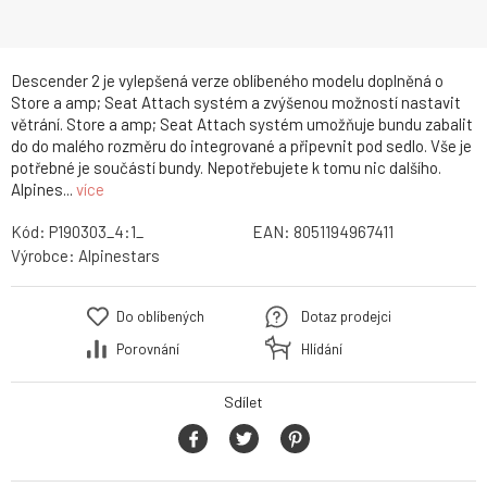
Descender 2 je vylepšená verze oblíbeného modelu doplněná o
Store a amp; Seat Attach systém a zvýšenou možností nastavit
větrání. Store a amp; Seat Attach systém umožňuje bundu zabalit
do do malého rozměru do integrované a připevnit pod sedlo. Vše je
potřebné je součástí bundy. Nepotřebujete k tomu nic dalšího.
Alpines...
více
Kód:
P190303_4:1_
EAN:
8051194967411
Výrobce:
Alpinestars
Do oblíbených
Dotaz prodejci
Porovnání
Hlídání
Sdílet