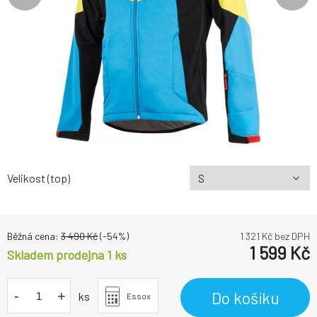
Velikost (top)
Běžná cena:
3 490
Kč
(-
54
%)
1 321
Kč bez DPH
1 599
Kč
Skladem prodejna 1 ks
-
+
Do košíku
ks
Essox