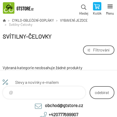
Košík
Menu
Hledej
CYKLO-OBLEČENÍ-DOPLŇKY
VYBAVENÍ JEZDCE
Svítilny-Čelovky
SVÍTILNY-ČELOVKY
Filtrování
Vybraná kategorie neobsahuje žádné produkty
Slevy a novinky e-mailem
odebírat
obchod@gtstore.cz
+420777699907