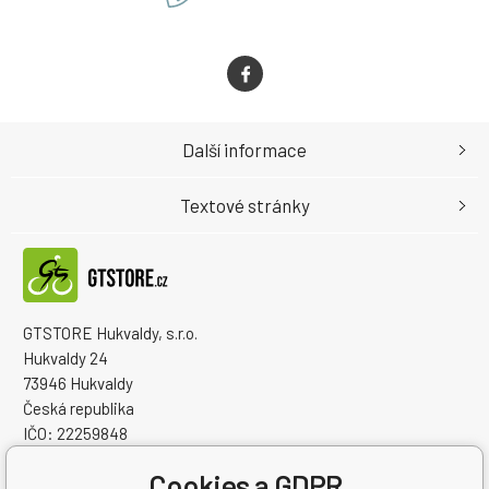
Další informace
Textové stránky
GTSTORE Hukvaldy, s.r.o.
Hukvaldy 24
73946 Hukvaldy
Česká republika
IČO: 22259848
DIČ: CZ22259848
Cookies a GDPR