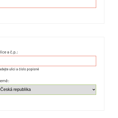
lice a č.p.:
adejte ulici a číslo popisné
emě: