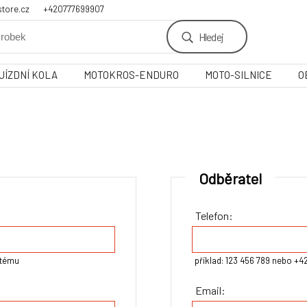
tore.cz
+420777699907
Hledej
JÍZDNÍ KOLA
MOTOKROS-ENDURO
MOTO-SILNICE
O
Odběratel
Telefon:
stému
příklad: 123 456 789 nebo +4
Email: