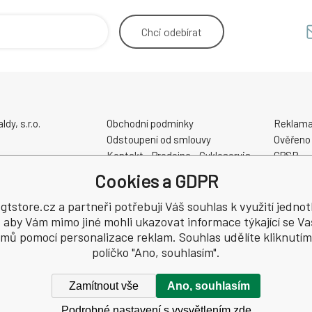
Chci
odebírat
y, s.r.o.
Obchodní podmínky
Reklama
Odstoupení od smlouvy
Ověřeno
Kontakt - Prodejna - Cykloservis
GPSR
Velikostní tabulky
Cookies a GDPR
Slevové a dárkové poukazy
48
Elektrokola AKUMO.cz
tstore.cz a partneři potřebují Váš souhlas k využití jednot
, aby Vám mimo jiné mohli ukazovat informace týkající se Va
jmů pomocí personalizace reklam. Souhlas udělíte kliknutím
políčko "Ano, souhlasím".
Zamítnout vše
Ano, souhlasím
Podrobné nastavení s vysvětlením zde
hrazena.