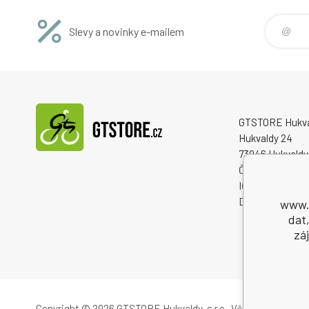
Slevy a novinky e-mailem
GTSTORE Hukvald
Hukvaldy 24
73946 Hukvaldy
Česká republika
IČO: 22259848
DIČ: CZ222598
www.g
dat
zá
Copyright © 2026 GTSTORE Hukvaldy, s.r.o.
Všechna práva vy