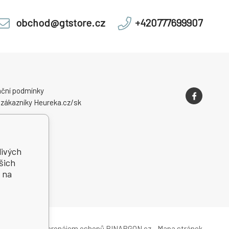
obchod@gtstore.cz
+420777699907
ční podmínky
 zákazníky Heureka.cz/sk
livých
šich
 na
Tvorba a pronájem eshopů
BINARGON.cz
-
Mapa stránek