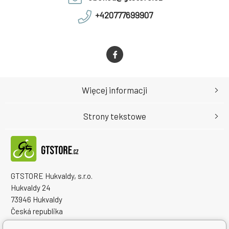
+420777699907
Więcej informacji
Strony tekstowe
GTSTORE Hukvaldy, s.r.o.
Hukvaldy 24
73946 Hukvaldy
Česká republika
Numer identyfikacyjny firmy: 22259848