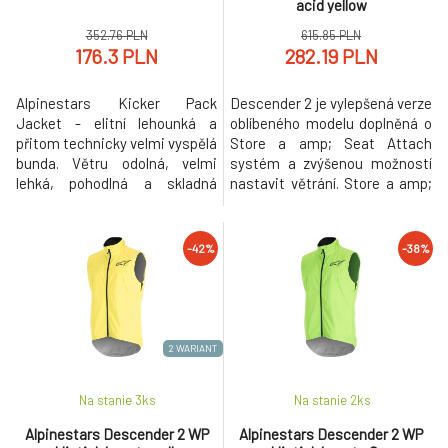
acid yellow
352.76 PLN
615.85 PLN
176.3 PLN
282.19 PLN
Alpinestars Kicker Pack
Descender 2 je vylepšená verze
Jacket - elitní lehounká a
oblíbeného modelu doplněná o
přitom technicky velmi vyspělá
Store a amp; Seat Attach
bunda. Větru odolná, velmi
systém a zvýšenou možností
lehká, pohodlná a skladná
nastavit větrání. Store a amp;
bunda se zvýšenou odolností
Seat Attach systém umožňuje
vodě, kterou je možno složit do
bundu zabalit do do malého
velmi malého balíčku. Ideální do
rozměru do integrované a
-42%
-38%
kapsy nebo batohu jako
připevnit pod sedlo. Vše je
příprava na změnu počasí, déšť
potřebné je součástí bundy.
nebo například do dlouhých
Nepotřebujete k tomu nic
sjezdů. Špičkové materiály a zp
dalšího. Alpinestars Descender
WP Ja
2 WARIANT
Na stanie 3
ks
Na stanie 2
ks
Alpinestars Descender 2 WP
Alpinestars Descender 2 WP