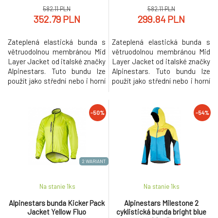
582.11 PLN
582.11 PLN
352.79 PLN
299.84 PLN
Zateplená elastická bunda s
Zateplená elastická bunda s
větruodolnou membránou Mid
větruodolnou membránou Mid
Layer Jacket od italské značky
Layer Jacket od italské značky
Alpinestars. Tuto bundu lze
Alpinestars. Tuto bundu lze
použít jako střední nebo i horní
použít jako střední nebo i horní
vrstvu při středních teplotách.
vrstvu při středních teplotách.
Větruodolná membrána je
Větruodolná membrána je
vpředu a na rukávech. Na
vpředu a na rukávech. Na
-50%
-54%
zádech a bocích jsou panely z
zádech a bocích jsou panely z
prodyšného materiálu s
prodyšného materiálu s
vnitřním chloupkem. Vzadu je
vnitřním chloupkem. Vzadu je
bunda Mid Layer Jacket mírně
bunda Mid Layer Jacket mírně
p
p
2 WARIANT
Na stanie 1
ks
Na stanie 1
ks
Alpinestars bunda Kicker Pack
Alpinestars Milestone 2
Jacket Yellow Fluo
cyklistická bunda bright blue