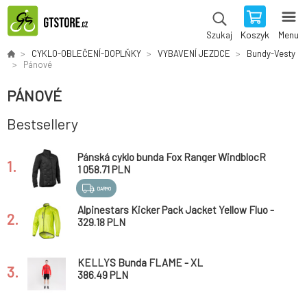
Koszyk
Menu
Szukaj
CYKLO-OBLEČENÍ-DOPLŇKY
VYBAVENÍ JEZDCE
Bundy-Vesty
Pánové
PÁNOVÉ
Bestsellery
Pánská cyklo bunda Fox Ranger WindblocR
1.
Fire Jacket
1 058.71 PLN
DARMO
Alpinestars Kicker Pack Jacket Yellow Fluo -
2.
bunda
329.18 PLN
KELLYS Bunda FLAME - XL
3.
386.49 PLN