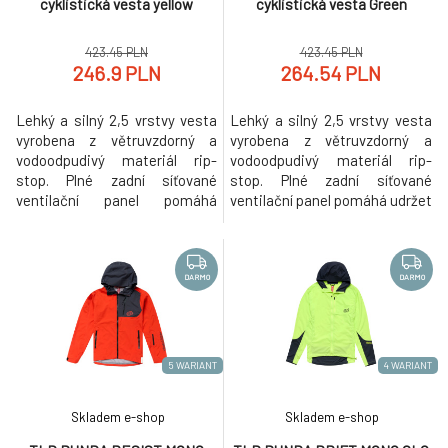
cyklistická vesta yellow
cyklistická vesta Green
423.45 PLN
423.45 PLN
246.9 PLN
264.54 PLN
Lehký a silný 2,5 vrstvy vesta
Lehký a silný 2,5 vrstvy vesta
vyrobena z větruvzdorný a
vyrobena z větruvzdorný a
vodoodpudivý materiál rip-
vodoodpudivý materiál rip-
stop. Plné zadní síťované
stop. Plné zadní síťované
ventilační panel pomáhá
ventilační panel pomáhá udržet
udržet nízké tělesné teploty a
nízké tělesné teploty a chrání
chrání proti větru; pracuje
proti větru; pracuje efektivně i
efektivně i při nošení batohu.
při nošení batohu. Mikro fleecu
Mikro fleecu textilní obojek
textilní obojek podšívka pro
DARMO
DARMO
podšívka pro pohodlí. Přední zip
pohodlí. Přední zip uzavření s
uzavření s YKK zip podpořena
YKK zip podpořena windproof
windproof flap. Všechn
flap. Všechn
5 WARIANT
4 WARIANT
Skladem e-shop
Skladem e-shop