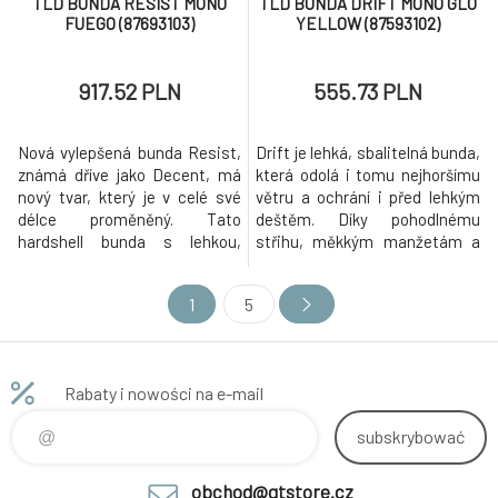
TLD BUNDA RESIST MONO
TLD BUNDA DRIFT MONO GLO
FUEGO (87693103)
YELLOW (87593102)
917.52 PLN
555.73 PLN
Nová vylepšená bunda Resist,
Drift je lehká, sbalitelná bunda,
známá dříve jako Decent, má
která odolá i tomu nejhoršímu
nový tvar, který je v celé své
větru a ochrání i před lehkým
délce proměněný. Tato
deštěm. Díky pohodlnému
hardshell bunda s lehkou,
střihu, měkkým manžetám a
odolnou a prodyšnou třívrstvou
hedvábně hladkým švům
konstrukcí je určena pro
vypadá skvěle a vy o ní
1
5
nejnáročnější prvky na okruhu
nebudete ani vědět.
Světového poháru nebo na
místních trailech.
Rabaty i nowości na e-mail
subskrybować
obchod@gtstore.cz