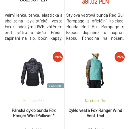
381.02 PLN
Velmi lehká, tenká, elastická a
Stylová větrová bunda Red Bull
sbalitelná cyklistická vesta
Rampage z oficiální kolekce.
Fox s odolným DWR zátěrem
Bunda Red Bull Rampage s
proti větru a dešti. Přední
kapucí doplněná o náprsní
zapínání na zip, boční kapsy,
kapsu. Pohodlná na nošení,
pohodlný širší střih. Bunda je
odolná větru i dešti.
sbalitelná do vlastní kapsy a
pasuje do většiny zadních
-26%
-25%
kapses cyklo dresů. Složení
materiálu: 88% polyester, 12%
spandex.
2 WARIANT
Na stanie 1
ks
Na stanie 1
ks
Pánská cyklo bunda Fox
Cyklo vesta Fox Ranger Wind
Ranger Wind Pullover *
Vest Teal