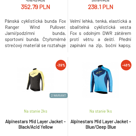
476.42 PLN
317.54 PLN
352.79 PLN
238.1 PLN
Pánská cyklistická bunda Fox
Velmi lehká, tenká, elastická a
Ranger Wind Pullover.
sbalitelná cyklistická vesta
Jarní/podzimní bunda,
Fox s odolným DWR zátěrem
sportovní bunda. Čtyřsměrně
proti větru a dešti. Přední
strečový materiál se roztahuje
zapínání na zip, boční kapsy,
ve všech čtyřech směrech,
pohodlný širší střih. Bunda je
podporuje pohyblivost a
sbalitelná do vlastní kapsy a
neomezuje pohybu, odolná
pasuje do většiny zadních
-39%
-48%
voděodpuzující DWR úprava,
kapses cyklo dresů. Složení
lehce sbalitelná bunda,
materiálu: 88% polyester, 12%
zapínání na částečný zip,
spandex. Prát v pračce šetrně
kapuce s dvoubodovým
ve studené vodě, neb
stahováním, kapuce
2 WARIANT
kompatibilní s h
Na stanie 2
ks
Na stanie 1
ks
Alpinestars Mid Layer Jacket -
Alpinestars Mid Layer Jacket -
Black/Acid Yellow
Blue/Deep Blue