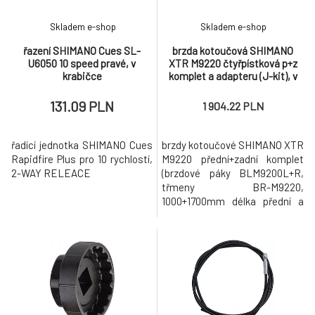
Skladem e-shop
Skladem e-shop
řazení SHIMANO Cues SL-
brzda kotoučová SHIMANO
U6050 10 speed pravé, v
XTR M9220 čtyřpístková p+z
krabičce
komplet a adapteru (J-kit), v
krabičce
131.09 PLN
1 904.22 PLN
řadící jednotka SHIMANO Cues
brzdy kotoučové SHIMANO XTR
Rapidfire Plus pro 10 rychlostí,
M9220 přední+zadní komplet
2-WAY RELEACE
(brzdové páky BLM9200L+R,
třmeny BR-M9220,
1000+1700mm délka přední a
zadní hadice, s chladiči)