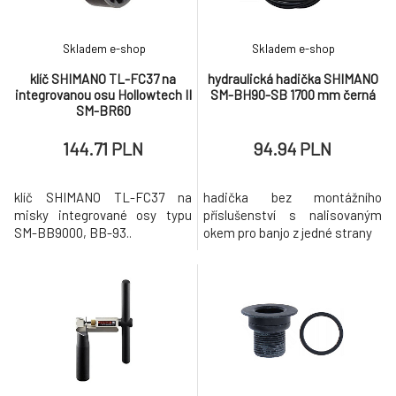
Skladem e-shop
Skladem e-shop
klíč SHIMANO TL-FC37 na
hydraulická hadička SHIMANO
integrovanou osu Hollowtech II
SM-BH90-SB 1700 mm černá
SM-BR60
144.71 PLN
94.94 PLN
klíč SHIMANO TL-FC37 na
hadička bez montážního
misky integrované osy typu
příslušenství s nalisovaným
SM-BB9000, BB-93..
okem pro banjo z jedné strany