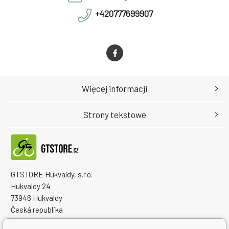
+420777699907
Więcej informacji
Strony tekstowe
GTSTORE Hukvaldy, s.r.o.
Hukvaldy 24
73946 Hukvaldy
Česká republika
Numer identyfikacyjny firmy: 22259848