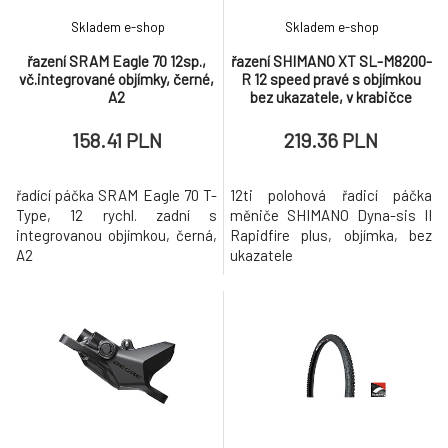
Skladem e-shop
Skladem e-shop
řazení SRAM Eagle 70 12sp.,
řazení SHIMANO XT SL-M8200-
vč.integrované objímky, černé,
R 12 speed pravé s objímkou
A2
bez ukazatele, v krabičce
158.41 PLN
219.36 PLN
řadící páčka SRAM Eagle 70 T-
12ti polohová řadicí páčka
Type, 12 rychl. zadní s
měniče SHIMANO Dyna-sis II
integrovanou objímkou, černá,
Rapidfire plus, objímka, bez
A2
ukazatele