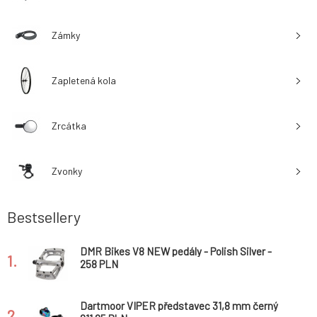
Zámky
Zapletená kola
Zrcátka
Zvonky
Bestsellery
DMR Bikes V8 NEW pedály - Polish Silver -
1.
stříbrné
258 PLN
Dartmoor VIPER představec 31,8 mm černý
2.