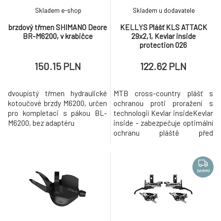
Skladem e-shop
Skladem u dodavatele
brzdový třmen SHIMANO Deore
KELLYS Plášť KLS ATTACK
BR-M6200, v krabičce
29x2,1, Kevlar inside
protection 026
150.15 PLN
122.62 PLN
dvoupístý třmen hydraulické
MTB cross-country plášť s
kotoučové brzdy M6200, určen
ochranou proti proražení s
pro kompletaci s pákou BL-
technologií Kevlar insideKevlar
M6200, bez adaptéru
inside - zabezpečuje optimální
ochranu pláště před
proražením při zachování nízké
hmotnosti Nízké středové v
výstupky na plášti poskytují
dobrý záběr, ale zároveň si
DARMO
zachovávají nízký valivý odpor
Postranní výstupky zajišťují
oporu v zatáčkách Má velmi do