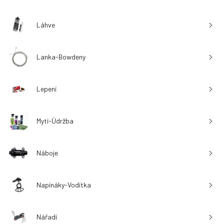
Láhve
Lanka-Bowdeny
Lepení
Mytí-Údržba
Náboje
Napínáky-Vodítka
Nářadí