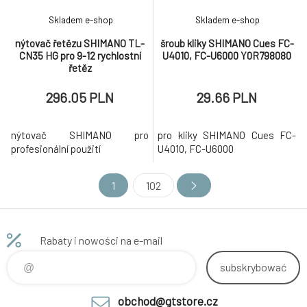
Skladem e-shop
Skladem e-shop
nýtovač řetězu SHIMANO TL-
šroub kliky SHIMANO Cues FC-
CN35 HG pro 9-12 rychlostní
U4010, FC-U6000 Y0R798080
řetěz
296.05 PLN
29.66 PLN
nýtovač SHIMANO pro
pro kliky SHIMANO Cues FC-
profesionální použití
U4010, FC-U6000
1
102
Rabaty i nowości na e-mail
subskrybować
obchod@gtstore.cz