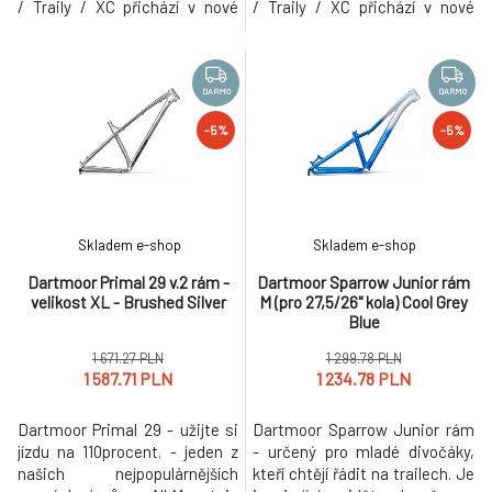
/ Traily / XC přichází v nové
/ Traily / XC přichází v nové
generaci s řadou výrazných
generaci s řadou výrazných
vylepšení, aby poskytl ještě
vylepšení, aby poskytl ještě
lepší zážitek z jízdy.
lepší zážitek z jízdy.
Devětadvacítková verze v
Devětadvacítková verze v
DARMO
DARMO
upravené agresivnější
upravené agresivnější
-5%
-5%
geometrii je ideální pro ty, kdo
geometrii je ideální pro ty, kdo
rádi jezdí na kole delší vzdále
rádi jezdí na kole delší vzdále
Skladem e-shop
Skladem e-shop
Dartmoor Primal 29 v.2 rám -
Dartmoor Sparrow Junior rám
velikost XL - Brushed Silver
M (pro 27,5/26" kola) Cool Grey
Blue
1 671.27 PLN
1 299.78 PLN
1 587.71 PLN
1 234.78 PLN
Dartmoor Primal 29 - užijte si
Dartmoor Sparrow Junior rám
jízdu na 110procent. - jeden z
- určený pro mladé divočáky,
našich nejpopulárnějších
kteří chtějí řádit na trailech. Je