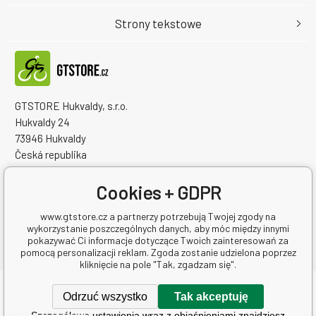
Strony tekstowe
GTSTORE Hukvaldy, s.r.o.
Hukvaldy 24
73946 Hukvaldy
Česká republika
Numer identyfikacyjny firmy: 22259848
NIP: CZ22259848
Cookies + GDPR
www.gtstore.cz a partnerzy potrzebują Twojej zgody na
wykorzystanie poszczególnych danych, aby móc między innymi
pokazywać Ci informacje dotyczące Twoich zainteresowań za
pomocą personalizacji reklam. Zgoda zostanie udzielona poprzez
kliknięcie na pole "Tak, zgadzam się".
Copyright © 2026 GTSTORE Hukvaldy, s.r.o.
Odrzuć wszystko
Tak akceptuję
Wszelkie prawa zastrzeżone.
Szczegółowe ustawienia wraz z objaśnieniami znajdziesz