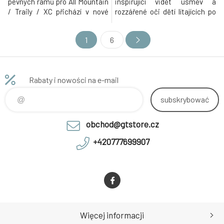
pevných rámů pro All Mountain
inspirující vidět úsměv a
/ Traily / XC přichází v nové
rozzářené oči dětí lítajících po
generaci s řadou výrazných
trailech. Proto je tu juniorská
vylepšení, aby poskytl ještě
verze prověřené trailové
1
6
lepší zážitek z jízdy.
mašiny. Ideální pro jezdce
Devětadvacítková verze v
vysoké cca 130-160 cm. (vyrábí
upravené agresivnější
se ve dvou mullet velikostech -
geometrii je ideální pro ty, kdo
pro 26/24 a 27,5/26" kola)
Rabaty i nowości na e-mail
rádi jezdí na kole delší vzdále
Oblíbený hardt
subskrybować
obchod@gtstore.cz
+420777699907
Więcej informacji