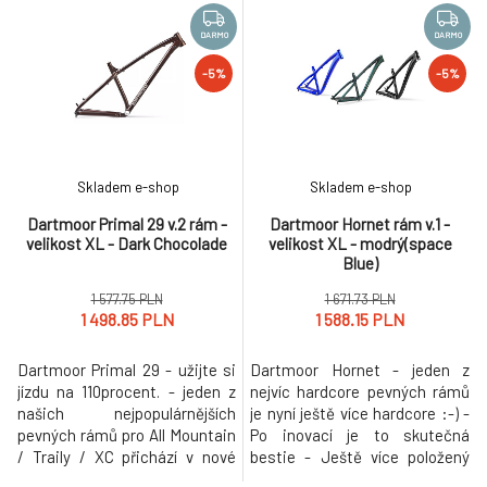
ale byl specificky upraven pro
lepší zážitek z jízdy.
potřeby rostoucí slopeduro
Devětadvacítková verze v
DARMO
DARMO
scény. Moderní geometrie z
upravené agresivnější
-5%
-5%
Jibbirdu dělá ještě hravější
geometrii je ideální pro ty, kdo
nástroj, který však neztrácí
rádi jezdí na kole delší vzdále
potřebnou s
Skladem e-shop
Skladem e-shop
Dartmoor Primal 29 v.2 rám -
Dartmoor Hornet rám v.1 -
velikost XL - Dark Chocolade
velikost XL - modrý(space
Blue)
1 577.75 PLN
1 671.73 PLN
1 498.85 PLN
1 588.15 PLN
Dartmoor Primal 29 - užijte si
Dartmoor Hornet - jeden z
jízdu na 110procent. - jeden z
nejvíc hardcore pevných rámů
našich nejpopulárnějších
je nyní ještě více hardcore :-) -
pevných rámů pro All Mountain
Po inovací je to skutečná
/ Traily / XC přichází v nové
bestie - Ještě více položený
generaci s řadou výrazných
úhel hlavové trubky, delší horní