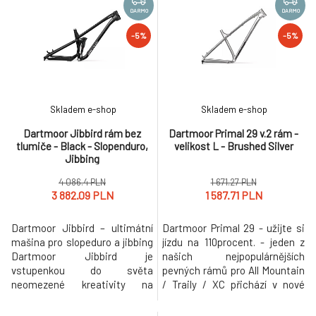
potřeby rostoucí slopeduro
vás tam čeká - ať už to jsou
DARMO
DARMO
scény. Moderní geometrie z
dlouhé skoky, vysoké dropy,
-5%
-5%
Jibbirdu dělá ještě hravější
rockgarden pasáže i ostré
nástroj, který však neztrácí
klopenky. Od
potřebnou s
Skladem e-shop
Skladem e-shop
Dartmoor Jibbird rám bez
Dartmoor Primal 29 v.2 rám -
tlumiče - Black - Slopenduro,
velikost L - Brushed Silver
Jibbing
4 086.4 PLN
1 671.27 PLN
3 882.09 PLN
1 587.71 PLN
Dartmoor Jibbird – ultimátní
Dartmoor Primal 29 - užijte si
mašina pro slopeduro a jibbing
jízdu na 110procent. - jeden z
Dartmoor Jibbird je
našich nejpopulárnějších
vstupenkou do světa
pevných rámů pro All Mountain
neomezené kreativity na
/ Traily / XC přichází v nové
trailech i ve vzduchu. Vychází z
generaci s řadou výrazných
osvědčené platformy Rocbird,
vylepšení, aby poskytl ještě