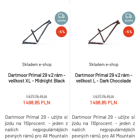
generaci s řadou výrazných
generaci s řadou výrazných
vylepšení, aby poskytl ještě
vylepšení, aby poskytl ještě
lepší zážitek z jízdy.
lepší zážitek z jízdy.
Devětadvacítková verze v
Devětadvacítková verze v
DARMO
DARMO
upravené agresivnější
upravené agresivnější
-5%
-5%
geometrii je ideální pro ty, kdo
geometrii je ideální pro ty, kdo
rádi jezdí na kole delší vzdále
rádi jezdí na kole delší vzdále
Skladem e-shop
Skladem e-shop
Dartmoor Primal 29 v.2 rám -
Dartmoor Primal 29 v.2 rám -
velikost XL - Midnight Black
velikost L - Dark Chocolade
1 577.75 PLN
1 577.75 PLN
1 498.85 PLN
1 498.85 PLN
Dartmoor Primal 29 - užijte si
Dartmoor Primal 29 - užijte si
jízdu na 110procent. - jeden z
jízdu na 110procent. - jeden z
našich nejpopulárnějších
našich nejpopulárnějších
pevných rámů pro All Mountain
pevných rámů pro All Mountain