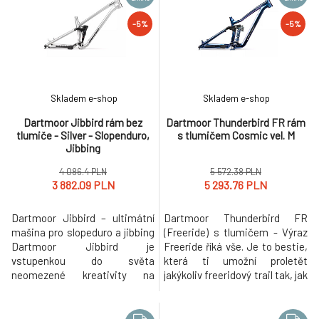
DARMO
-5%
-5%
Dartmoor Primal 29 v.2 rám - velikost M -
-5%
7.
Brushed Silver
1 587.71 PLN
DARMO
Dartmoor Blackbird Junior 26 rám SHOW plus
-7%
8.
Skladem e-shop
Skladem e-shop
RS Monarch RL Air
3 352.82 PLN
Dartmoor Jibbird rám bez
Dartmoor Thunderbird FR rám
DARMO
tlumiče - Silver - Slopenduro,
s tlumičem Cosmic vel. M
Dartmoor Two6player Pro rám Long - Cosmic
-5%
Jibbing
9.
Limited Edition
1 588.04 PLN
4 086.4 PLN
5 572.38 PLN
DARMO
3 882.09 PLN
5 293.76 PLN
Dartmoor Jibbird – ultimátní
Dartmoor Thunderbird FR
mašina pro slopeduro a jibbing
(Freeride) s tlumičem - Výraz
Dartmoor Jibbird je
Freeride říká vše. Je to bestie,
vstupenkou do světa
která ti umožní proletět
neomezené kreativity na
jakýkoliv freeridový trail tak, jak
trailech i ve vzduchu. Vychází z
se ti zlíbí. Navrhli jsme ho pro
osvědčené platformy Rocbird,
nejdrsnější bikeparkové lajny
ale byl specificky upraven pro
tak, aby si poradil se vším, co