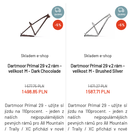
vylepšení, aby poskytl ještě
trubka, Boost rozměr zadní
lepší zážitek z jízdy.
osy, nižší střed,... Chcete až -
Devětadvacítková verze v
180 mm vidlici - není problém!
DARMO
DARMO
upravené agresivnější
Vícekorunkovou vidlici - proč
-5%
-5%
geometrii je ideální pro ty, kdo
ne? Chceš univerzální pevný
rádi jezdí na kole delší vzdále
rám na endur
Skladem e-shop
Skladem e-shop
Dartmoor Primal 29 v.2 rám -
Dartmoor Primal 29 v.2 rám -
velikost M - Dark Chocolade
velikost M - Brushed Silver
1 577.75 PLN
1 671.27 PLN
1 498.85 PLN
1 587.71 PLN
Dartmoor Primal 29 - užijte si
Dartmoor Primal 29 - užijte si
jízdu na 110procent. - jeden z
jízdu na 110procent. - jeden z
našich nejpopulárnějších
našich nejpopulárnějších
pevných rámů pro All Mountain
pevných rámů pro All Mountain
/ Traily / XC přichází v nové
/ Traily / XC přichází v nové