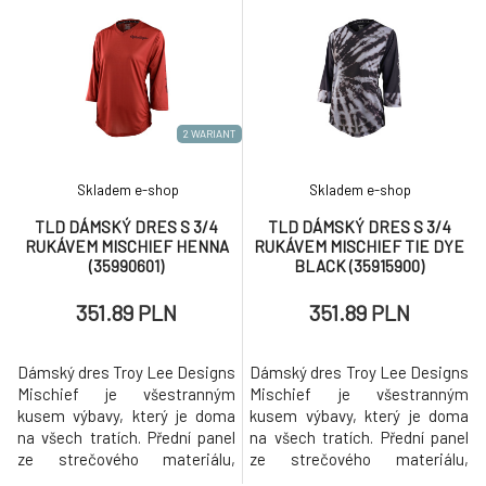
• UPF 20+ (přední a zadní
odvětrání. Tříčtvrteční rukávy
panely) • Rychleschnoucí
jsou kompatibilní s chrániči
materiál, který skvěle odvádí
loktů. • Wmns Ride Fit •
pot • Prodloužený zádový díl
Bluesign certifikovaný
čtyřsměrně strečový materiál,
síťovinové pa
2 WARIANT
Skladem e-shop
Skladem e-shop
TLD DÁMSKÝ DRES S 3/4
TLD DÁMSKÝ DRES S 3/4
RUKÁVEM MISCHIEF HENNA
RUKÁVEM MISCHIEF TIE DYE
(35990601)
BLACK (35915900)
351.89 PLN
351.89 PLN
Dámský dres Troy Lee Designs
Dámský dres Troy Lee Designs
Mischief je všestranným
Mischief je všestranným
kusem výbavy, který je doma
kusem výbavy, který je doma
na všech tratích. Přední panel
na všech tratích. Přední panel
ze strečového materiálu,
ze strečového materiálu,
síťovina v podpaží a na
síťovina v podpaží a na