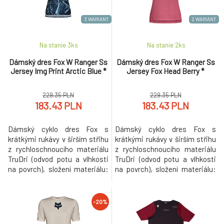
Dámský cyklo dres Fox W Ranger Dr Ss Jrsy
7.
Double Fox Eucalyptus
149.05 PLN
3 WARIANT
2 WARIANT
Dámský dres Fox W Ranger Ss Jersey
-35%
8.
Na stanie 3
ks
Na stanie 2
ks
Wordmark Graphite *
137.51 PLN
Dámský dres Fox W Ranger Ss
Dámský dres Fox W Ranger Ss
Jersey Img Print Arctic Blue *
Jersey Fox Head Berry *
Dámský dres Fox W Defend Ls Jersey Cloud
-35%
9.
Grey
194.96 PLN
229.35 PLN
229.35 PLN
183.43 PLN
183.43 PLN
Dámský cyklo dres Fox s
Dámský cyklo dres Fox s
krátkými rukávy v širším střihu
krátkými rukávy v širším střihu
z rychloschnoucího materiálu
z rychloschnoucího materiálu
TruDri (odvod potu a vlhkosti
TruDri (odvod potu a vlhkosti
na povrch), složení materiálu:
na povrch), složení materiálu:
100% recyklovaný polyester.
100% recyklovaný polyester.
Bezešvý prodyšný panel na
Bezešvý prodyšný panel na
hrudi, odolný potisk Fox na
hrudi, odolný potisk Fox na
-20%
hrudi.
hrudi.