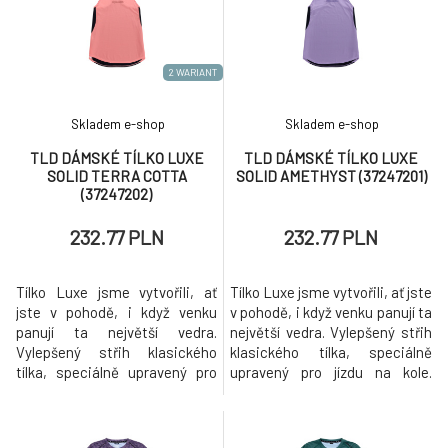
2 WARIANT
Skladem e-shop
Skladem e-shop
TLD DÁMSKÉ TÍLKO LUXE
TLD DÁMSKÉ TÍLKO LUXE
SOLID TERRA COTTA
SOLID AMETHYST (37247201)
(37247202)
232.77 PLN
232.77 PLN
Tílko Luxe jsme vytvořili, ať
Tílko Luxe jsme vytvořili, ať jste
jste v pohodě, i když venku
v pohodě, i když venku panují ta
panují ta největší vedra.
největší vedra. Vylepšený střih
Vylepšený střih klasického
klasického tílka, speciálně
tílka, speciálně upravený pro
upravený pro jízdu na kole.
jízdu na kole. Boční panely ze
Boční panely ze síťoviny pro
síťoviny pro maximální
maximální odvětrání, přední a
odvětrání, přední a zadní panely
zadní panely z příjemného a