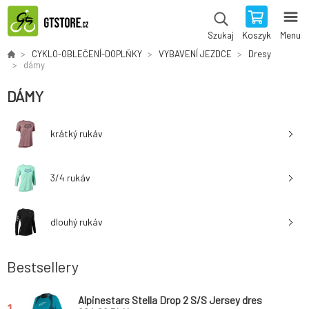
Koszyk
Menu
Szukaj
CYKLO-OBLEČENÍ-DOPLŇKY
VYBAVENÍ JEZDCE
Dresy
dámy
DÁMY
krátký rukáv
3/4 rukáv
dlouhý rukáv
Bestsellery
Alpinestars Stella Drop 2 S/S Jersey dres