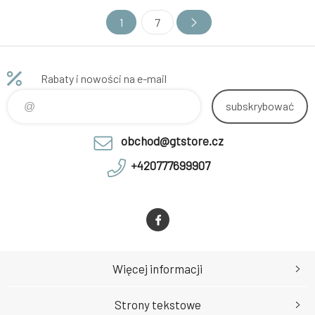
zádovém panelu pro ideální
zádovém panelu pro ideální
1
7
odvětrání. Tříčtvrteční rukávy
odvětrání. Tříčtvrteční rukávy
jsou kompatibilní s chrániči
jsou kompatibilní s chrániči
loktů. • Wmns Ride Fit •
loktů. • Wmns Ride Fit •
Bluesign certifikovaný
Bluesign certifikovaný
Rabaty i nowości na e-mail
čtyřsměrně strečový materiál,
čtyřsměrně strečový materiál,
síťovinové pa
síťovinové pa
subskrybować
obchod@gtstore.cz
+420777699907
Więcej informacji
Strony tekstowe