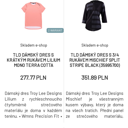
• UPF 20+ (přední a zadní
UPF 20+ (přední a zadní panely)
panely) • Rychleschnoucí
• Rychleschnoucí materiál,
materiál, který skvěle odvádí
který skvěle odvádí pot •
pot • Prodloužený zádový díl
Prodloužený zádový díl
2 WARIANT
Skladem e-shop
Skladem e-shop
TLD DÁMSKÝ DRES S
TLD DÁMSKÝ DRES S 3/4
KRÁTKÝM RUKÁVEM LILIUM
RUKÁVEM MISCHIEF SPLIT
MONO TERRA COTTA
STRIPE BLACK (35995700)
(35747202)
277.77 PLN
351.89 PLN
Dámský dres Troy Lee Designs
Dámský dres Troy Lee Designs
Lilium z rychleschnoucího
Mischief je všestranným
čtyřsměrně strečového
kusem výbavy, který je doma
materiálu je doma v každém
na všech tratích. Přední panel
terénu. • Wmns Precision Fit •
ze strečového materiálu,
Bluesign certifikovaný
síťovina v podpaží a na
čtyřsměrně strečový materiál
zádovém panelu pro ideální