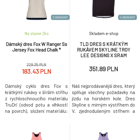
2 WARIANT
4 WARIANT
Na stanie 2
ks
Skladem e-shop
Dámský dres Fox W Ranger Ss
TLD DRES S KRÁTKÝM
Jersey Fox Head Chalk *
RUKÁVEM SKYLINE TROY
LEE DESIGNS X SRAM
RADIOSCAPE BLK / BERRY
229.35 PLN
(31995500)
351.89 PLN
183.43 PLN
Dámský cyklo dres Fox s
Náš nejprodávanější dres, který
krátkými rukávy v širším střihu
splňuje všechny požadavky na
z rychloschnoucího materiálu
jízdu na horském kole. Dres
TruDri (odvod potu a vlhkosti
Skyline s mírným výstřihem do
na povrch), složení materiálu:
V, zjednodušeným střihem a
100% recyklovaný polyester.
lehkými materiály odvádějícími
Bezešvý prodyšný panel na
vlhkost je pohodlný a zároveň si
hrudi, odolný potisk Fox na
zachovává ideální střih pro
hrudi.
jízdu.