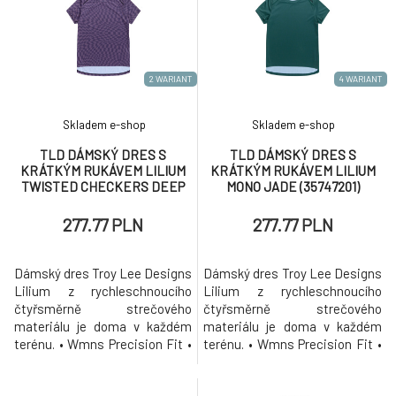
z příjemného a prodyšného
prodyšného materiálu s UV
materiálu s UV ochranou. •
ochranou. • Slim Fit • Bluesign
Slim Fit • Bluesign
certifikovaný čtyřsměrně
certifikovaný čtyřsměrně
strečový mate
strečový mate
2 WARIANT
4 WARIANT
Skladem e-shop
Skladem e-shop
TLD DÁMSKÝ DRES S
TLD DÁMSKÝ DRES S
KRÁTKÝM RUKÁVEM LILIUM
KRÁTKÝM RUKÁVEM LILIUM
TWISTED CHECKERS DEEP
MONO JADE (35747201)
PURPLE (35751601)
277.77 PLN
277.77 PLN
Dámský dres Troy Lee Designs
Dámský dres Troy Lee Designs
Lilium z rychleschnoucího
Lilium z rychleschnoucího
čtyřsměrně strečového
čtyřsměrně strečového
materiálu je doma v každém
materiálu je doma v každém
terénu. • Wmns Precision Fit •
terénu. • Wmns Precision Fit •
Bluesign certifikovaný
Bluesign certifikovaný
čtyřsměrně strečový materiál
čtyřsměrně strečový materiál •