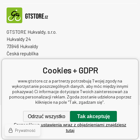
GTSTORE Hukvaldy, s.r.o.
Hukvaldy 24
73946 Hukvaldy
Česká republika
Numer identyfikacyjny firmy: 22259848
NIP: CZ22259848
Cookies + GDPR
www.gtstore.cz a partnerzy potrzebują Twojej zgody na
wykorzystanie poszczególnych danych, aby móc między innymi
pokazywać Ci informacje dotyczące Twoich zainteresowań za
pomocą personalizacji reklam. Zgoda zostanie udzielona poprzez
kliknięcie na pole "Tak, zgadzam się".
Copyright © 2026 GTSTORE Hukvaldy, s.r.o.
Odrzuć wszystko
Tak akceptuję
Wszelkie prawa zastrzeżone.
Szczegółowe ustawienia wraz z objaśnieniami znajdziesz
Oprogramowanie e-commerce
BINARGON.cz
-
Mapa strony
Prywatność
tutaj