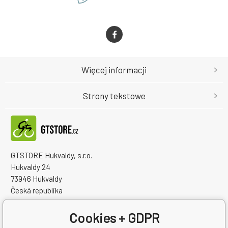
Więcej informacji
Strony tekstowe
GTSTORE Hukvaldy, s.r.o.
Hukvaldy 24
73946 Hukvaldy
Česká republika
Numer identyfikacyjny firmy: 22259848
NIP: CZ22259848
Cookies + GDPR