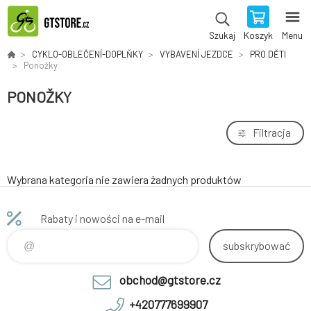
Koszyk
Menu
Szukaj
CYKLO-OBLEČENÍ-DOPLŇKY
VYBAVENÍ JEZDCE
PRO DĚTI
Ponožky
PONOŽKY
Filtracja
Wybrana kategoria nie zawiera żadnych produktów
Rabaty i nowości na e-mail
subskrybować
obchod@gtstore.cz
+420777699907