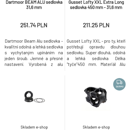
Dartmoor BEAM ALU sedlovka
Gusset Lofty XXL Extra Long
31,6 mm
sedlovka 450 mm - 31,6 mm
251.74 PLN
211.25 PLN
Dartmoor Beam Alu sedlovka -
Gusset Lofty XXL - pro ty, kteří
kvalitní odolná a lehká sedlovka
potřebují opravdu dlouhou
s vychytaným upínáním na
sedlovku. Super dlouhá, odolná
jeden šroub. Jemné a přesné
a lehká sedlovka Délka
nastavení. Vyrobená z alu
"tyče"450 mm. Materiál Alu
slitiny 6061 Délka 350 mm
slitina 6061-T6 Kvalitní kovaná
Průměr: 30.9mm, 31.6mm
hlava s mírným offsetem
Váha: 260 g. Super design:
dozadu. Přesný a jemně
lesklé černé logo na matném
nastavitelný systém upínání
DARMO
černém povrchu Testováno
sedla - micro-adjust na 2
týmovými jezdci vč.
šrouby. Polomatná černá
Szamannů, Leadra a dalších.
anodizace s laserem
VO Prodej: www
gravírovaná loga. Grav
Skladem e-shop
Skladem e-shop