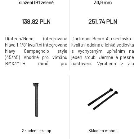
složení IB1 zelené
30,9 mm
138.82 PLN
251.74 PLN
Diatech/Neco integrovaná
Dartmoor Beam Alu sedlovka -
hlava 1-1/8” kvalitní integrované
kvalitní odolná a lehká sedlovka
hlavy Campagnolo style
s vychytaným upínáním na
(45/45) Vhodné pro většinu
jeden šroub. Jemné a přesné
BMX/MTB rámů pro
nastavení. Vyrobená z alu
street/park/slopestyle....
slitiny 6061 Délka 350 mm
Campa např. NS Bikes, Sunday,
Průměr: 30.9mm, 31.6mm
MacNeil, Premium, Haro Velmi
Váha: 260 g. Super design:
odolné: CNC 7075 alloy víčko a
lesklé černé logo na matném
miska systém Cane Creek
černém povrchu Testováno
“split compression ring”.*
týmovými jezdci vč.
odolná ACB ložiska 45/45 (41.8
Szamannů, Leadra a dalších.
x 30.5 x 8mm
VO Prodej: www
Skladem e-shop
Skladem e-shop