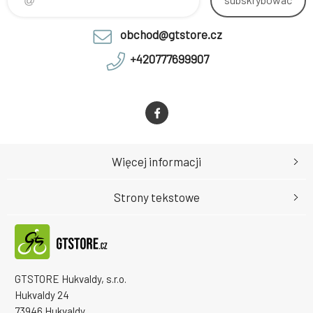
obchod@gtstore.cz
+420777699907
Więcej informacji
Strony tekstowe
GTSTORE Hukvaldy, s.r.o.
Hukvaldy 24
73946 Hukvaldy