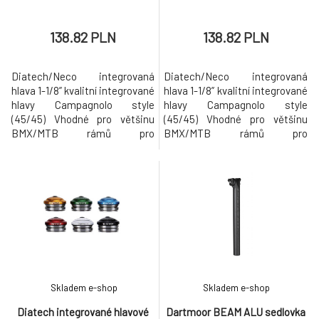
138.82 PLN
138.82 PLN
Diatech/Neco integrovaná
Diatech/Neco integrovaná
hlava 1-1/8” kvalitní integrované
hlava 1-1/8” kvalitní integrované
hlavy Campagnolo style
hlavy Campagnolo style
(45/45) Vhodné pro většinu
(45/45) Vhodné pro většinu
BMX/MTB rámů pro
BMX/MTB rámů pro
street/park/slopestyle....
street/park/slopestyle....
Campa např. NS Bikes, Sunday,
Campa např. NS Bikes, Sunday,
MacNeil, Premium, Haro Velmi
MacNeil, Premium, Haro Velmi
odolné: CNC 7075 alloy víčko a
odolné: CNC 7075 alloy víčko a
miska systém Cane Creek
miska systém Cane Creek
“split compression ring”.*
“split compression ring”.*
odolná ACB ložiska 45/45 (41.8
odolná ACB ložiska 45/45 (41.8
x 30.5 x 8mm
x 30.5 x 8mm
Skladem e-shop
Skladem e-shop
Diatech integrované hlavové
Dartmoor BEAM ALU sedlovka