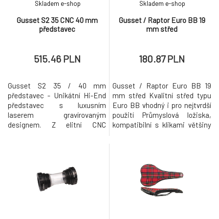
Skladem e-shop
Skladem e-shop
Gusset S2 35 CNC 40 mm
Gusset / Raptor Euro BB 19
představec
mm střed
515.46 PLN
180.87 PLN
Gusset S2 35 / 40 mm
Gusset / Raptor Euro BB 19
představec - Unikátní Hi-End
mm střed Kvalitní střed typu
představec s luxusním
Euro BB vhodný i pro nejtvrdší
laserem gravírovaným
použití Průmyslová ložiska,
designem. Z elitní CNC
kompatibilní s klikami většiny
opracované alu slitiny se
značek s osou 19 mm (Profile,
speciálním 'No Gap' upínáním.
Odyssey, Kink, MacNeil, WTP,
Velmi lehký a odolný. Vhodný
Eastern, Premium, Haro,
pro gravity disciplíny. Nulový
Raptor, Octane ...) 68 mm Váha
zdvih. Nezaměnitelný luxusní
210 g.
design s velkoplošně laserem
gravírovanou grafikou vpředu a
na straně. N