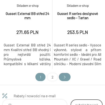
Skladem e-shop
Skladem e-shop
Gusset External BB střed 24
Gusset R series designové
mm
sedlo - Tartan
271.65 PLN
253.5 PLN
Gusset External BB střed 24
Gusset R series sedlo - Vysoce
mm Kvalitní střed BB vhodný i
výkonné, stylové a přitom
pro nejtvrdší použití.
komfortní sedlo - Ideální pro All
Průmyslová ložiska,
Mountain / XC / Gravel / Road
kompatibilní s klikami většiny
silničku - Moderní závodní Slim
značek s osou 24 mm
profil s nízkým polstrováním je
(Shimano, FSA, Dartmoor, SD,
komfortní díky dual-density
1
2
Box, ...) specifikace: (BSA):
skořepině. - Rozměr (mm):
68mm/73mm BB shell Vysoce
277x142 - Pera: dutá 7 mm
kvalitní utěsněná ložiska
Crmo Povrch: a) z jednoho dílů
kované CNC misky Lehké
odolného vinilu - designy:
Rabaty i nowości na e-mail
plastové středové těsnění pr
Black Jack
subskrybować