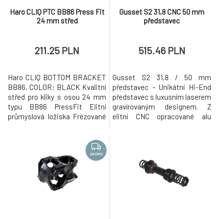
Haro CLIQ PTC BB86 Press Fit
Gusset S2 31,8 CNC 50 mm
24 mm střed
představec
211.25 PLN
515.46 PLN
Haro CLIQ BOTTOM BRACKET
Gusset S2 31,8 / 50 mm
BB86, COLOR: BLACK Kvalitní
představec - Unikátní Hi-End
střed pro kliky s osou 24 mm
představec s luxusním laserem
typu BB86 PressFit Elitní
gravírovaným designem. Z
průmyslová ložiska Frézované
elitní CNC opracované alu
odlehčení misek. V balení také
slitiny se speciálním 'No Gap'
2x 1mm kroužky/podložky
upínáním. Velmi lehký a odolný.
Vhodný pro gravity disciplíny.
Nulový zdvih. Nezaměnitelný
DARMO
luxusní design s velkoplošně
laserem gravírovanou grafikou
vpředu a na straně.