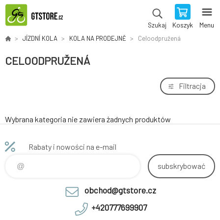
Koszyk
Menu
Szukaj
JÍZDNÍ KOLA
KOLA NA PRODEJNĚ
Celoodpružená
CELOODPRUŽENÁ
Filtracja
Wybrana kategoria nie zawiera żadnych produktów
Rabaty i nowości na e-mail
subskrybować
obchod@gtstore.cz
+420777699907