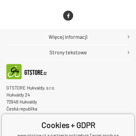
Więcej informacji
Strony tekstowe
GTSTORE Hukvaldy, s.r.o.
Hukvaldy 24
73946 Hukvaldy
Česká republika
Numer identyfikacyjny firmy: 22259848
NIP: CZ22259848
Cookies + GDPR
www.gtstore.cz a partnerzy potrzebują Twojej zgody na