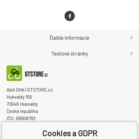
Ďalšie informácie
Textové stránky
Aleš Drlík | GTSTORE.cz
Hukvaldy 156
73946 Hukvaldy
Česká republika
IČO: 68908792
IČ DPH (DIČ): CZ7405084940
Cookies a GDPR