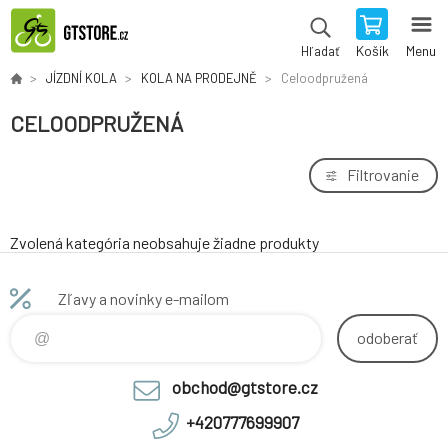
Košík
Menu
Hľadať
JÍZDNÍ KOLA
KOLA NA PRODEJNĚ
Celoodpružená
CELOODPRUŽENÁ
Filtrovanie
Zvolená kategória neobsahuje žiadne produkty
Zľavy a novinky e-mailom
odoberať
obchod@gtstore.cz
+420777699907