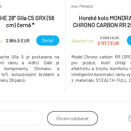
0
Kód: P554622
E 28" Gila C5 GRX (56
Horské kolo MONDR
cm) černá *
CHRONO CARBON RR 29
vel. M, carbon/black/
3 689.1 EUR
silver
Detail
2 964.5 EUR
ks
Skladom 1
ks
2 117.7 EUR
pache Gila 5 je postavena na
Model Chrono carbon RR (SPE)
ém rámu a vidlici. Dále je
pro jezdce, kteří chtějí 
a komponenty Shimano a
efektivitu a trochu komfortu n
1x11, kotoučovými brzdami a
inteligentní konstrukci rámu 
měru 28 palců.
z materiálu STEALTH FULL 
ideálnímu složení vláken 
řetězové vzpěry pohlcující vi
výrazně pomáhá snižovat únav
Díky své celkové nízké hmotnost
Chcem
odoberať