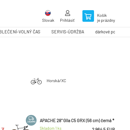
Košík
Slovak
Prihlásiť
je prázdny
BLEČENÍ-VOLNÝ ČAS
SERVIS-ÚDRŽBA
dárkové poukazy
Horská/XC
APACHE 28" Gila C5 GRX (56 cm) černá *
ZADARMO
3.
Skladom 1
ks
2 964.5 EUR