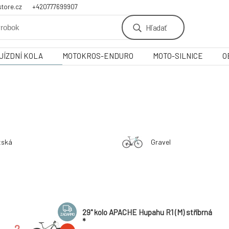
tore.cz
+420777699907
Hľadať
JÍZDNÍ KOLA
MOTOKROS-ENDURO
MOTO-SILNICE
O
tská
Gravel
29" kolo APACHE Hupahu R1 (M) stříbrná
ZADARMO
*
2.