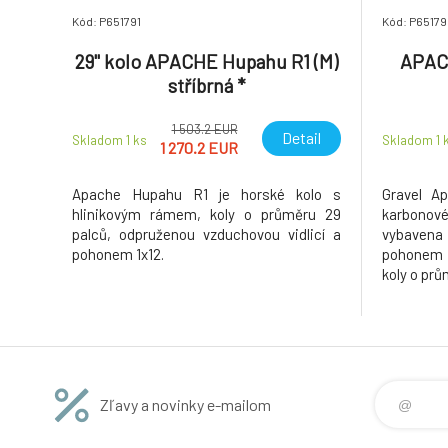
Kód: P651791
Kód: P65179
29" kolo APACHE Hupahu R1 (M)
APACH
stříbrná *
1 503.2 EUR
Detail
Skladom 1
ks
Skladom 1
1 270.2 EUR
Apache Hupahu R1 je horské kolo s
Gravel A
hlinikovým rámem, koly o průměru 29
karbonov
palců, odpruženou vzduchovou vidlicí a
vybaven
pohonem 1x12.
pohonem 
koly o prů
Zľavy a novinky e-mailom