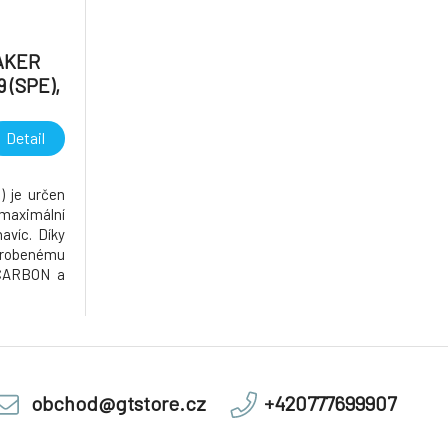
AKER
 (SPE),
racing
Detail
 je určen
maximální
avíc. Díky
vyrobenému
CARBON a
jsou jeho
brace, což
u jezdce.
i je Chr
obchod@gtstore.cz
+420777699907