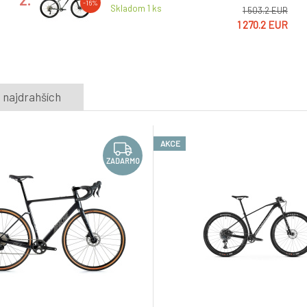
-16%
Skladom 1
ks
1 503.2 EUR
1 270.2 EUR
 najdrahších
AKCE
ZADARMO