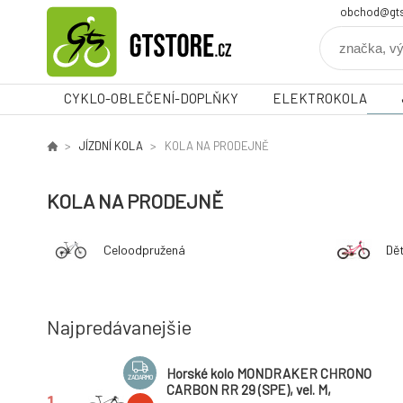
obchod@gts
CYKLO-OBLEČENÍ-DOPLŇKY
ELEKTROKOLA
JÍZDNÍ KOLA
KOLA NA PRODEJNĚ
KOLA NA PRODEJNĚ
Celoodpružená
Dě
Najpredávanejšie
Horské kolo MONDRAKER CHRONO
ZADARMO
CARBON RR 29 (SPE), vel. M,
1.