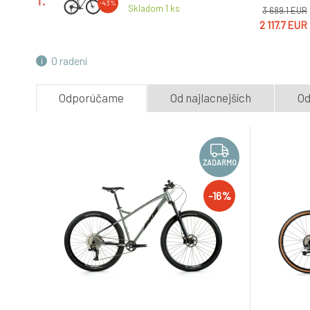
carbon/black/racing silver
-43%
Skladom 1
ks
3 689.1 EUR
2 117.7 EUR
O radení
Odporúčame
Od najlacnejších
Od
ZADARMO
-16%